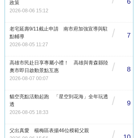
6
政策
2026-08-06 15:12
老宅延壽9/11截止申請 南市府加強宣導與駐
/
7
點輔導
2026-08-05 11:27
高雄市民赴日享專屬小禮！ 高雄與青森縣陸
/
8
奧市即日啟動景點互惠
2026-08-07 00:07
貓空亮點活動起跑 「星空到花海」全年玩透
/
9
透
2026-08-05 18:33
父出真愛 楊梅區表揚46位模範父親
/
10