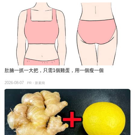
肚腩一抓一大把，只需1個雞蛋，用一個瘦一個
2026-08-07
PR・新素簡