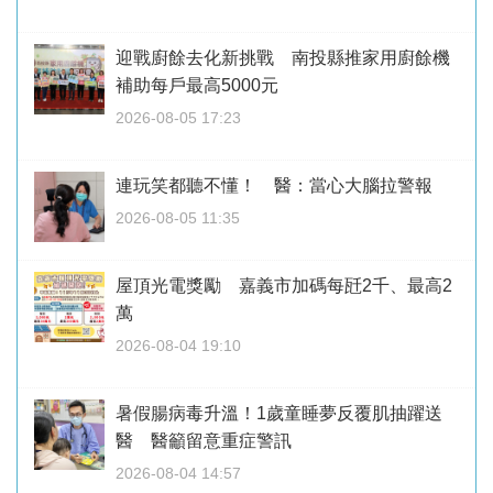
迎戰廚餘去化新挑戰 南投縣推家用廚餘機
補助每戶最高5000元
2026-08-05 17:23
連玩笑都聽不懂！ 醫：當心大腦拉警報
2026-08-05 11:35
屋頂光電獎勵 嘉義市加碼每瓩2千、最高2
萬
2026-08-04 19:10
暑假腸病毒升溫！1歲童睡夢反覆肌抽躍送
醫 醫籲留意重症警訊
2026-08-04 14:57