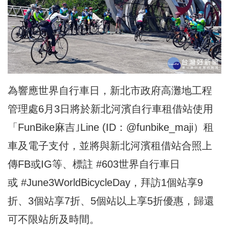
為響應世界自行車日，新北市政府高灘地工程
管理處6月3日將於新北河濱自行車租借站使用
「FunBike麻吉｣Line (ID：@funbike_maji）租
車及電子支付，並將與新北河濱租借站合照上
傳FB或IG等、標註 #603世界自行車日
或 #June3WorldBicycleDay，拜訪1個站享9
折、3個站享7折、5個站以上享5折優惠，歸還
可不限站所及時間。