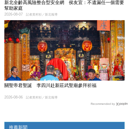
新北全齡高風險整合型安全網 侯友宜：不遺漏任一個需要
幫助家庭
2026-08-07
記者黃村杉／新北報導
關聖帝君聖誕 李四川赴新莊武聖廟參拜祈福
2026-08-06
記者黃村杉／新北報導
Recommended by
推薦新聞