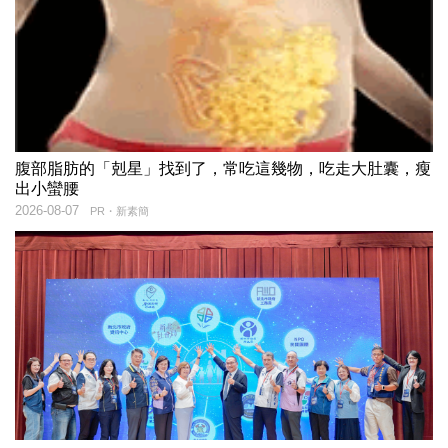
腹部脂肪的「剋星」找到了，常吃這幾物，吃走大肚囊，瘦
出小蠻腰
2026-08-07
PR・新素簡