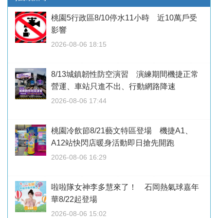
桃園5行政區8/10停水11小時 近10萬戶受
影響
2026-08-06 18:15
8/13城鎮韌性防空演習 演練期間機捷正常
營運、車站只進不出、行動網路降速
2026-08-06 17:44
桃園冷飲節8/21藝文特區登場 機捷A1、
A12站快閃店暖身活動即日搶先開跑
2026-08-06 16:29
啦啦隊女神李多慧來了！ 石岡熱氣球嘉年
華8/22起登場
2026-08-06 15:02