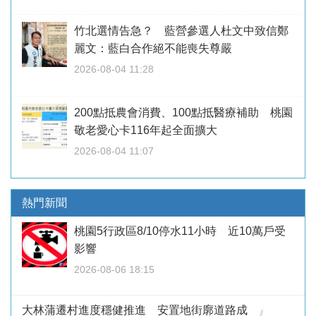
竹北選情告急？ 藍營參選人杜文中致信鄭
麗文：藍白合作絕不能喪失尊嚴
2026-08-04 11:28
200點抵農會消費、100點抵醫療補助 桃園
敬老愛心卡116年起全面擴大
2026-08-04 11:07
熱門新聞
桃園5行政區8/10停水11小時 近10萬戶受
影響
2026-08-06 18:15
大林蒲遷村進度穩健推進 安置地街廓道路成