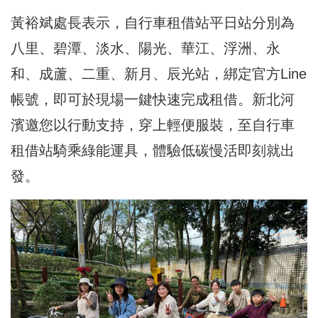
黃裕斌處長表示，自行車租借站平日站分別為
八里、碧潭、淡水、陽光、華江、浮洲、永
和、成蘆、二重、新月、辰光站，綁定官方Line
帳號，即可於現場一鍵快速完成租借。新北河
濱邀您以行動支持，穿上輕便服裝，至自行車
租借站騎乘綠能運具，體驗低碳慢活即刻就出
發。