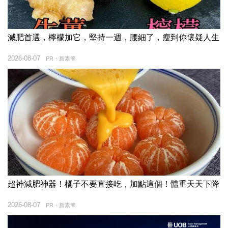
減肥首選，檸檬加它，堅持一週，腰細了，瘦到你懷疑人生
2026-08-07
PR・新素簡
超神減肥神器！橘子不要直接吃，加點這個！體重天天下降
2026-08-07
PR・新素簡