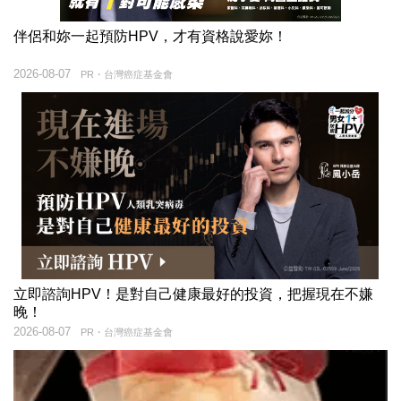
伴侶和妳一起預防HPV，才有資格說愛妳！
2026-08-07
PR・台灣癌症基金會
立即諮詢HPV！是對自己健康最好的投資，把握現在不嫌
晚！
2026-08-07
PR・台灣癌症基金會