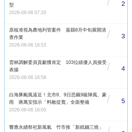
/
2
型
2026-08-06 07:20
原核准視為農地列管案件 嘉縣8月中旬展開清
/
3
查作業
2026-08-06 16:53
雲林調解委員貢獻獲肯定 103位績優人員接受
/
4
表揚
2026-08-06 16:58
白海豚颱風逼近！北市8、9日恐飆9級陣風、豪
/
5
雨 蔣萬安指示「料敵從寬」全面整備
2026-08-06 16:00
響應永續祭祀新風氣 竹市推「新紙錢三燒」
/