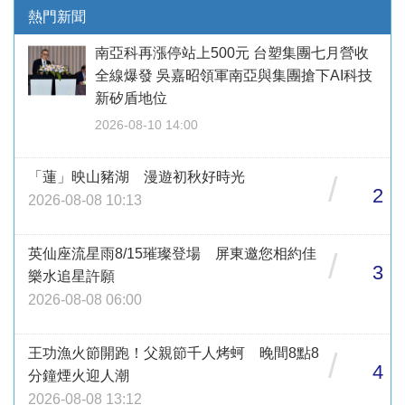
熱門新聞
南亞科再漲停站上500元 台塑集團七月營收
全線爆發 吳嘉昭領軍南亞與集團搶下AI科技
新矽盾地位
2026-08-10 14:00
「蓮」映山豬湖 漫遊初秋好時光
/
2
2026-08-08 10:13
英仙座流星雨8/15璀璨登場 屏東邀您相約佳
/
3
樂水追星許願
2026-08-08 06:00
王功漁火節開跑！父親節千人烤蚵 晚間8點8
/
4
分鐘煙火迎人潮
2026-08-08 13:12