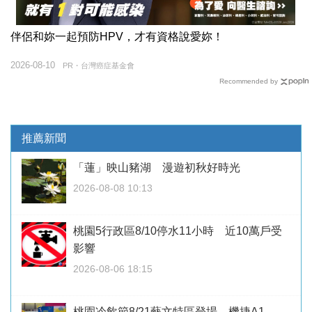
伴侶和妳一起預防HPV，才有資格說愛妳！
2026-08-10
PR・台灣癌症基金會
Recommended by
推薦新聞
「蓮」映山豬湖 漫遊初秋好時光
2026-08-08 10:13
桃園5行政區8/10停水11小時 近10萬戶受
影響
2026-08-06 18:15
桃園冷飲節8/21藝文特區登場 機捷A1、