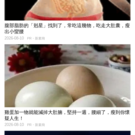
腹部脂肪的「剋星」找到了，常吃這幾物，吃走大肚囊，瘦
出小蠻腰
2026-08-10
PR・新素簡
雞蛋加一物就能減掉大肚腩，堅持一週，腰細了，瘦到你懷
疑人生！
2026-08-10
PR・新素簡