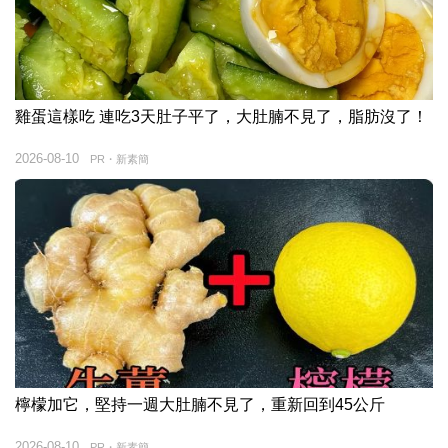
雞蛋這樣吃 連吃3天肚子平了，大肚腩不見了，脂肪沒了！
2026-08-10
PR・新素簡
檸檬加它，堅持一週大肚腩不見了，重新回到45公斤
2026-08-10
PR・新素簡