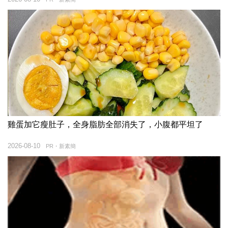
雞蛋加它瘦肚子，全身脂肪全部消失了，小腹都平坦了
2026-08-10
PR・新素簡