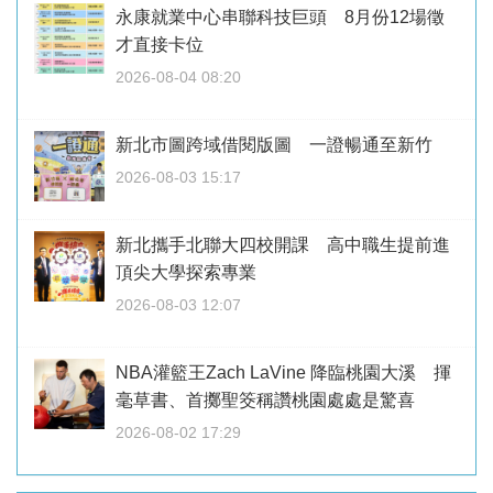
永康就業中心串聯科技巨頭 8月份12場徵
才直接卡位
2026-08-04 08:20
新北市圖跨域借閱版圖 一證暢通至新竹
2026-08-03 15:17
新北攜手北聯大四校開課 高中職生提前進
頂尖大學探索專業
2026-08-03 12:07
NBA灌籃王Zach LaVine 降臨桃園大溪 揮
毫草書、首擲聖筊稱讚桃園處處是驚喜
2026-08-02 17:29