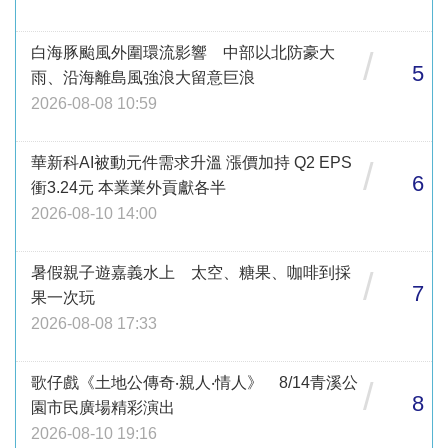
白海豚颱風外圍環流影響 中部以北防豪大
/
5
雨、沿海離島風強浪大留意巨浪
2026-08-08 10:59
華新科AI被動元件需求升溫 漲價加持 Q2 EPS
/
6
衝3.24元 本業業外貢獻各半
2026-08-10 14:00
暑假親子遊嘉義水上 太空、糖果、咖啡到採
/
7
果一次玩
2026-08-08 17:33
歌仔戲《土地公傳奇‧親人‧情人》 8/14青溪公
/
8
園市民廣場精彩演出
2026-08-10 19:16