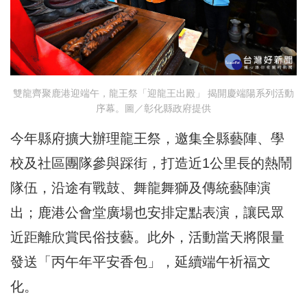
雙龍齊聚鹿港迎端午，龍王祭「迎龍王出殿」 揭開慶端陽系列活動
序幕。圖／彰化縣政府提供
今年縣府擴大辦理龍王祭，邀集全縣藝陣、學
校及社區團隊參與踩街，打造近1公里長的熱鬧
隊伍，沿途有戰鼓、舞龍舞獅及傳統藝陣演
出；鹿港公會堂廣場也安排定點表演，讓民眾
近距離欣賞民俗技藝。此外，活動當天將限量
發送「丙午年平安香包」，延續端午祈福文
化。