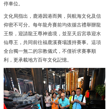
停車位。
文化局指出，鹿港因港而興，與航海文化及信
仰密不可分。每年龍舟賽前均依循古禮舉辦龍
王祭，迎請龍王尊神遶境，並至天后宮恭迎水
仙尊王，共同前往福鹿溪賽場護持賽事。這項
全台獨一無二的宗教儀式，不僅祈求賽事順
利，更承載地方百年文化記憶。