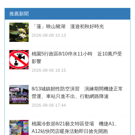
推薦新聞
「蓮」映山豬湖 漫遊初秋好時光
2026-08-08 10:13
桃園5行政區8/10停水11小時 近10萬戶受
影響
2026-08-06 18:15
8/13城鎮韌性防空演習 演練期間機捷正常
營運、車站只進不出、行動網路降速
2026-08-06 17:44
桃園冷飲節8/21藝文特區登場 機捷A1、
A12站快閃店暖身活動即日搶先開跑