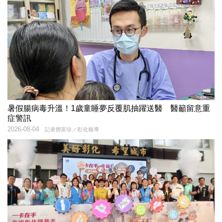
暑假腸病毒升溫！1歲童睡夢反覆肌抽躍送醫 醫籲留意重
症警訊
2026-08-04
記者鄧富珍／彰化報導