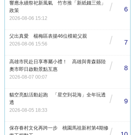
響應永續祭祀新風氣 竹市推「新紙錢三燒」
/
6
政策
2026-08-06 15:12
父出真愛 楊梅區表揚46位模範父親
/
7
2026-08-06 15:56
高雄市民赴日享專屬小禮！ 高雄與青森縣陸
/
8
奧市即日啟動景點互惠
2026-08-07 00:07
貓空亮點活動起跑 「星空到花海」全年玩透
/
9
透
2026-08-05 18:33
保存眷村文化再跨一步 桃園馬祖新村第4期修
/
10