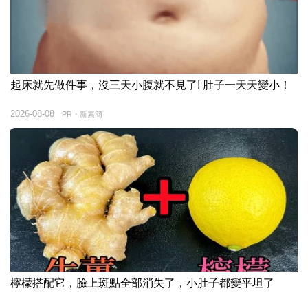
起床就先做件事，沒三天小腹就不見了! 肚子一天天變小！
2026-08-08
PR・新素簡
檸檬搭配它，臉上斑點全部消失了，小肚子都變平坦了