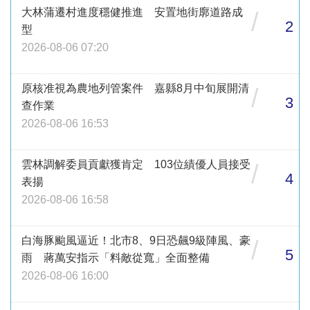
大林蒲遷村進度穩健推進 安置地街廓道路成
/
2
型
2026-08-06 07:20
原核准視為農地列管案件 嘉縣8月中旬展開清
/
3
查作業
2026-08-06 16:53
雲林調解委員貢獻獲肯定 103位績優人員接受
/
4
表揚
2026-08-06 16:58
白海豚颱風逼近！北市8、9日恐飆9級陣風、豪
/
5
雨 蔣萬安指示「料敵從寬」全面整備
2026-08-06 16:00