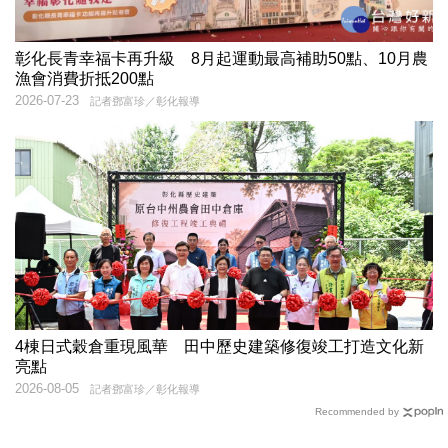
彰化長青幸福卡再升級 8月起運動最高補助50點、10月農
漁會消費折抵200點
2026-07-23
記者鄧富珍／彰化報導
4棟日式穀倉重現風華 田中歷史建築修復竣工打造文化新
亮點
2026-08-05
記者鄧富珍／彰化報導
Recommended by