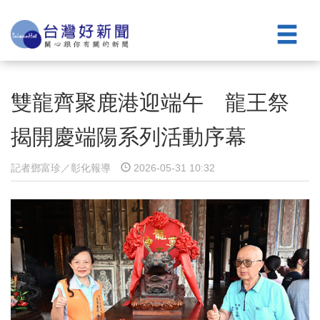
雙龍齊聚鹿港迎端午 龍王祭
揭開慶端陽系列活動序幕
記者鄧富珍／彰化報導
2026-05-31 10:32