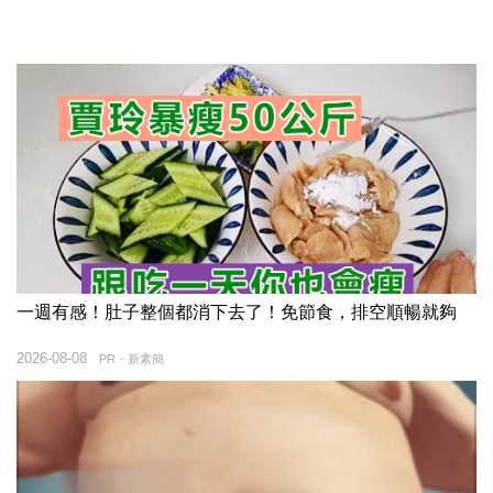
一週有感！肚子整個都消下去了！免節食，排空順暢就夠
2026-08-08
PR・新素簡