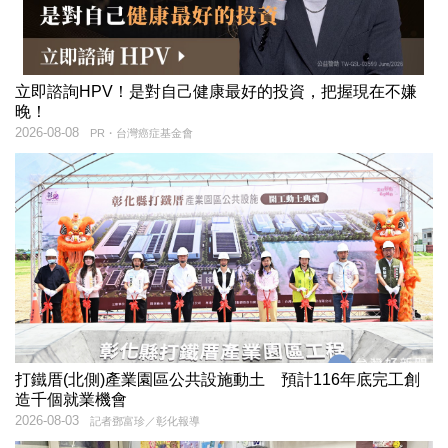
立即諮詢HPV！是對自己健康最好的投資，把握現在不嫌
晚！
2026-08-08
PR・台灣癌症基金會
打鐵厝(北側)產業園區公共設施動土 預計116年底完工創
造千個就業機會
2026-08-03
記者鄧富珍／彰化報導