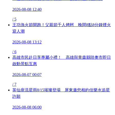
2026-08-08 12:40
/
5
王功漁火節開跑！父親節千人烤蚵 晚間8點8分鐘煙火
迎人潮
2026-08-08 13:12
/
6
高雄市民赴日享專屬小禮！ 高雄與青森縣陸奧市即日
啟動景點互惠
2026-08-07 00:07
/
7
英仙座流星雨8/15璀璨登場 屏東邀您相約佳樂水追星
許願
2026-08-08 06:00