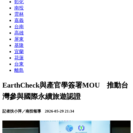
彰化
南投
雲林
嘉義
台南
高雄
屏東
基隆
宜蘭
花蓮
台東
離島
EarthCheck與產官學簽署MOU 推動台
灣參與國際永續旅遊認證
記者扶小萍／南投報導
2026-05-29 21:34