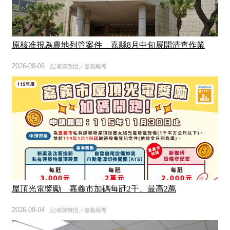
原核准視為農地列管案件 嘉縣8月中旬展開清查作業
2026-08-06
記者陳致愷／嘉義報導
屋頂光電獎勵 嘉義市加碼每瓩2千、最高2萬
2026-08-04
記者陳致愷／嘉義報導