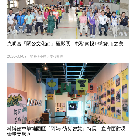
克明宮「關公文化節」攝影展 彰顯南投13鄉鎮市之美
2026-08-07
記者扶小萍／南投報導
科博館車籠埔園區「阿媽ê防災智慧」特展 宣導面對災
害重要觀念