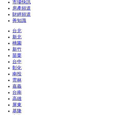
市場快訊
房產頻道
財經頻道
善知識
台北
新北
桃園
新竹
苗栗
台中
彰化
南投
雲林
嘉義
台南
高雄
屏東
基隆