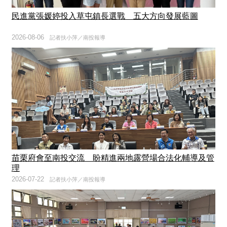
民進黨張媛婷投入草屯鎮長選戰 五大方向發展藍圖
2026-08-06
記者扶小萍／南投報導
苗栗府會至南投交流 盼精進兩地露營場合法化輔導及管
理
2026-07-22
記者扶小萍／南投報導