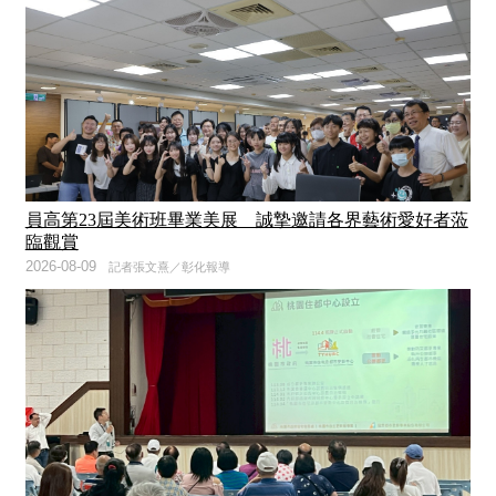
員高第23屆美術班畢業美展 誠摯邀請各界藝術愛好者蒞
臨觀賞
2026-08-09
記者張文熹／彰化報導