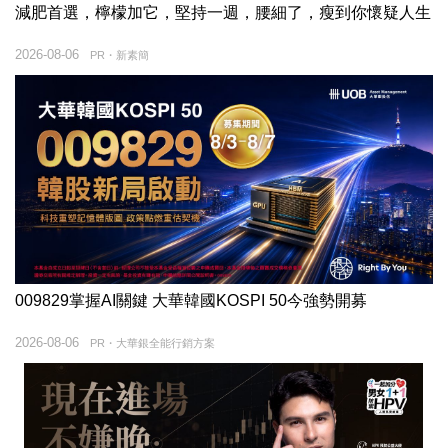
減肥首選，檸檬加它，堅持一週，腰細了，瘦到你懷疑人生
2026-08-06
PR・新素簡
009829掌握AI關鍵 大華韓國KOSPI 50今強勢開募
2026-08-06
PR・大華銀全能行銷方案