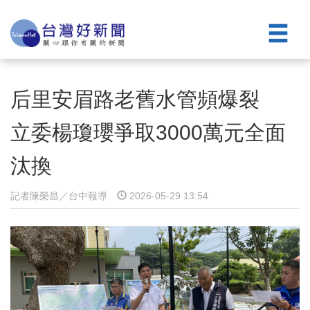
后里安眉路老舊水管頻爆裂
立委楊瓊瓔爭取3000萬元全面
汰換
記者陳榮昌／台中報導
2026-05-29 13:54