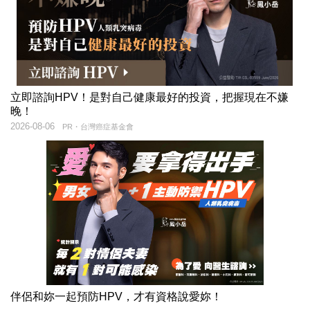
立即諮詢HPV！是對自己健康最好的投資，把握現在不嫌
晚！
2026-08-06
PR・台灣癌症基金會
伴侶和妳一起預防HPV，才有資格說愛妳！