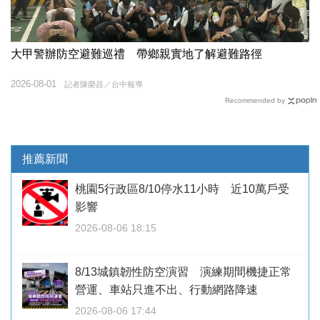
大甲警辦防空避難巡禮 帶鄉親實地了解避難路徑
2026-08-01
記者陳榮昌／台中報導
Recommended by
推薦新聞
桃園5行政區8/10停水11小時 近10萬戶受
影響
2026-08-06 18:15
8/13城鎮韌性防空演習 演練期間機捷正常
營運、車站只進不出、行動網路降速
2026-08-06 17:44