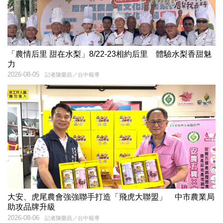
「農情后里 甜在水梨」8/22-23相約后里 體驗水梨香甜魅
力
2026-08-05
記者陳榮昌／台中報導
大安、虎尾農會強強聯手打造「飛虎大聯盟」 中市農業局
助攻品牌升級
2026-08-06
記者陳榮昌／台中報導