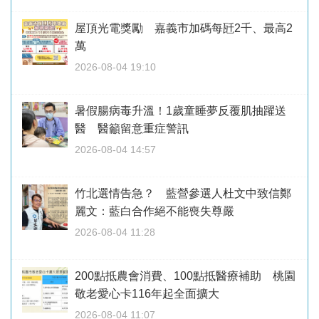
屋頂光電獎勵 嘉義市加碼每瓩2千、最高2
萬
2026-08-04 19:10
暑假腸病毒升溫！1歲童睡夢反覆肌抽躍送
醫 醫籲留意重症警訊
2026-08-04 14:57
竹北選情告急？ 藍營參選人杜文中致信鄭
麗文：藍白合作絕不能喪失尊嚴
2026-08-04 11:28
200點抵農會消費、100點抵醫療補助 桃園
敬老愛心卡116年起全面擴大
2026-08-04 11:07