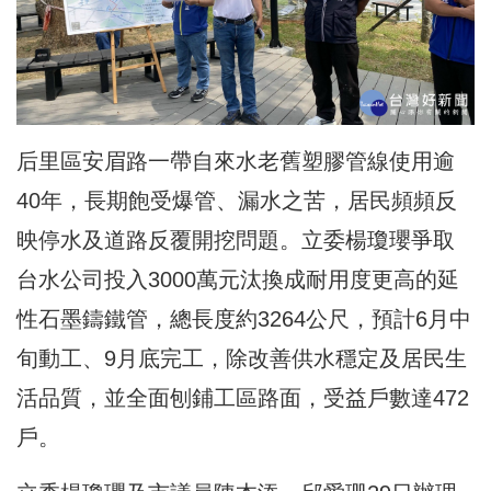
后里區安眉路一帶自來水老舊塑膠管線使用逾
40年，長期飽受爆管、漏水之苦，居民頻頻反
映停水及道路反覆開挖問題。立委楊瓊瓔爭取
台水公司投入3000萬元汰換成耐用度更高的延
性石墨鑄鐵管，總長度約3264公尺，預計6月中
旬動工、9月底完工，除改善供水穩定及居民生
活品質，並全面刨鋪工區路面，受益戶數達472
戶。