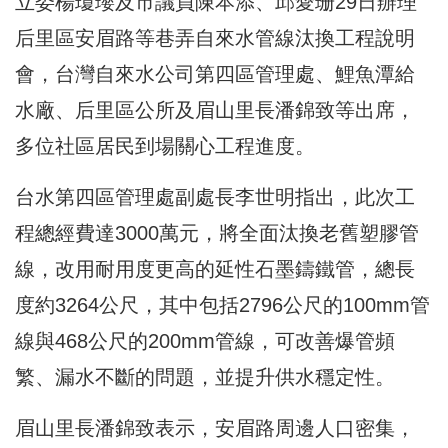
立委楊瓊瓔及市議員陳本添、邱愛珊29日辦理
后里區安眉路等巷弄自來水管線汰換工程說明
會，台灣自來水公司第四區管理處、鯉魚潭給
水廠、后里區公所及眉山里長潘錦致等出席，
多位社區居民到場關心工程進度。
台水第四區管理處副處長李世明指出，此次工
程總經費達3000萬元，將全面汰換老舊塑膠管
線，改用耐用度更高的延性石墨鑄鐵管，總長
度約3264公尺，其中包括2796公尺的100mm管
線與468公尺的200mm管線，可改善爆管頻
繁、漏水不斷的問題，並提升供水穩定性。
眉山里長潘錦致表示，安眉路周邊人口密集，