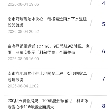
/
4
2026-08-04 19:06
南市府展現治水決心 積極精進雨水下水道建
/
5
設與維護
2026-08-04 20:52
白海豚颱風逼近！北市8、9日恐飆9級陣風、豪
/
6
雨 蔣萬安指示「料敵從寬」全面整備
2026-08-06 16:00
南市府地政局七件土地開發工程 榮獲國家卓
/
7
越建設獎
2026-08-04 11:02
200點抵農會消費、100點抵醫療補助 桃園敬
/
8
老愛心卡116年起全面擴大