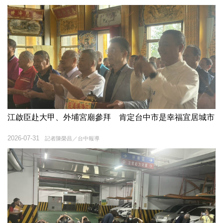
江啟臣赴大甲、外埔宮廟參拜 肯定台中市是幸福宜居城市
2026-07-31
記者陳榮昌／台中報導