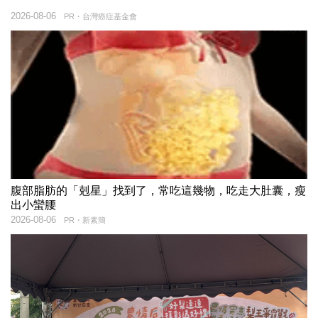
2026-08-06
PR・台灣癌症基金會
腹部脂肪的「剋星」找到了，常吃這幾物，吃走大肚囊，瘦
出小蠻腰
2026-08-06
PR・新素簡