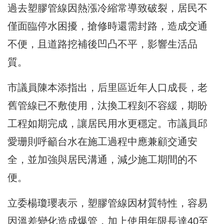
過去塑膠管線因熱漲冷縮常導致破裂，居民不
僅面臨停水困擾，搶修時還需封路，造成交通
不便，且道路挖補後凹凸不平，影響生活品
質。
市議員陳本添指出，后里區近年人口成長，老
舊管線已不敷使用，汰換工程刻不容緩，期盼
工程如期完成，讓居民用水更穩定。市議員邱
愛珊則呼籲台水在施工過程中應兼顧交通安
全，並加強與居民溝通，減少施工期間的不
便。
立委楊瓊瓔表示，塑膠管線因材質特性，容易
因溫差變化造成爆管，加上使用年限長達40至