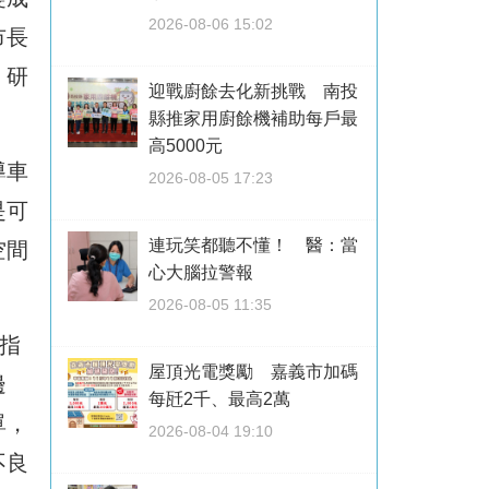
2026-08-06 15:02
市長
，研
迎戰廚餘去化新挑戰 南投
縣推家用廚餘機補助每戶最
高5000元
導車
2026-08-05 17:23
是可
連玩笑都聽不懂！ 醫：當
空間
心大腦拉警報
2026-08-05 11:35
指
屋頂光電獎勵 嘉義市加碼
邊
每瓩2千、最高2萬
單，
2026-08-04 19:10
不良