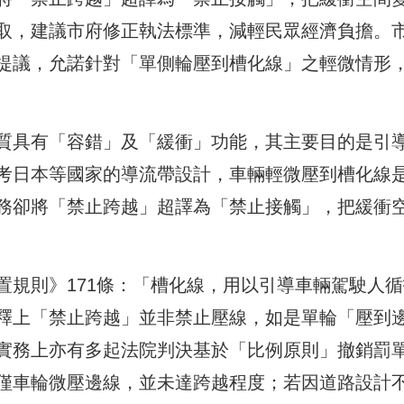
取，建議市府修正執法標準，減輕民眾經濟負擔。
提議，允諾針對「單側輪壓到槽化線」之輕微情形
質具有「容錯」及「緩衝」功能，其主要目的是引
考日本等國家的導流帶設計，車輛輕微壓到槽化線
務卻將「禁止跨越」超譯為「禁止接觸」，把緩衝
置規則》171條：「槽化線，用以引導車輛駕駛人循
釋上「禁止跨越」並非禁止壓線，如是單輪「壓到
實務上亦有多起法院判決基於「比例原則」撤銷罰
僅車輪微壓邊線，並未達跨越程度；若因道路設計