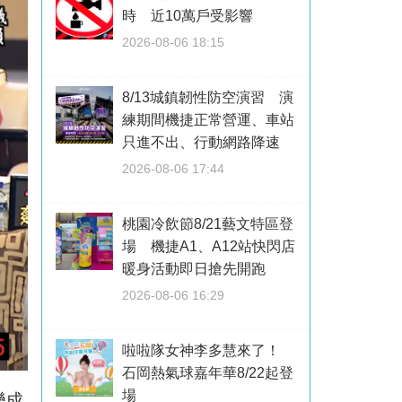
時 近10萬戶受影響
2026-08-06 18:15
8/13城鎮韌性防空演習 演
練期間機捷正常營運、車站
只進不出、行動網路降速
2026-08-06 17:44
桃園冷飲節8/21藝文特區登
場 機捷A1、A12站快閃店
暖身活動即日搶先開跑
2026-08-06 16:29
啦啦隊女神李多慧來了！
石岡熱氣球嘉年華8/22起登
場
變成