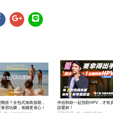
費難抓？全包式海島假期，
伴侶和妳一起預防HPV，才有
定食宿玩樂，省錢更省心！
說愛妳！
8
2026-08-08
PR・Club Med Taiwan
PR・台灣癌症基金會