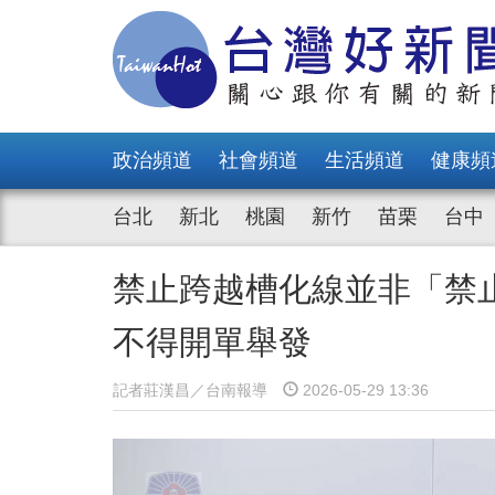
政治頻道
社會頻道
生活頻道
健康頻
台北
新北
桃園
新竹
苗栗
台中
禁止跨越槽化線並非「禁
不得開單舉發
記者莊漢昌／台南報導
2026-05-29 13:36