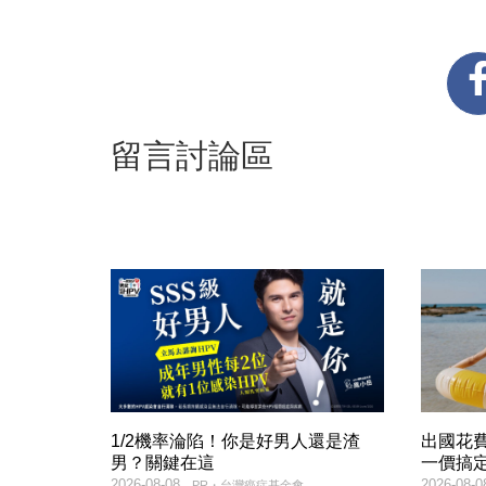
留言討論區
1/2機率淪陷！你是好男人還是渣
出國花
男？關鍵在這
一價搞
2026-08-08
2026-08-0
PR・台灣癌症基金會