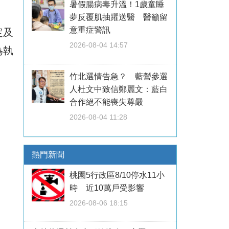
暑假腸病毒升溫！1歲童睡
夢反覆肌抽躍送醫 醫籲留
意重症警訊
定及
2026-08-04 14:57
為執
竹北選情告急？ 藍營參選
人杜文中致信鄭麗文：藍白
合作絕不能喪失尊嚴
2026-08-04 11:28
熱門新聞
桃園5行政區8/10停水11小
時 近10萬戶受影響
2026-08-06 18:15