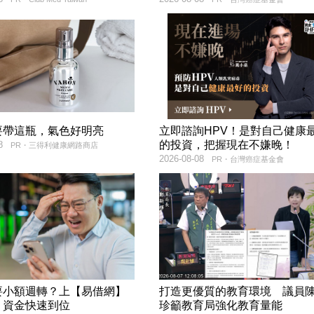
要帶這瓶，氣色好明亮
立即諮詢HPV！是對自己健康
的投資，把握現在不嫌晚！
8
PR・三得利健康網路商店
2026-08-08
PR・台灣癌症基金會
要小額週轉？上【易借網】
打造更優質的教育環境 議員
！資金快速到位
珍籲教育局強化教育量能