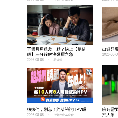
下個月房租差一點？快上【易借
出遊只
網】三分鐘解決燃眉之急
2026-08-0
2026-08-08
PR・易借網
姊妹們，別忘了約診諮詢HPV喔!
臨時需
找人幫
2026-08-08
PR・台灣癌症基金會