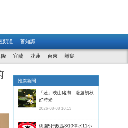
經頻道
善知識
基隆
宜蘭
花蓮
台東
離島
府
推薦新聞
「蓮」映山豬湖 漫遊初秋
好時光
2026-08-08 10:13
桃園5行政區8/10停水11小