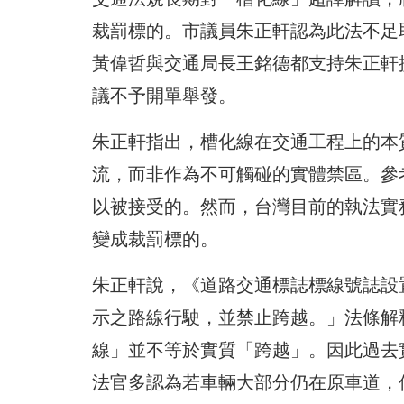
裁罰標的。市議員朱正軒認為此法不足
黃偉哲與交通局長王銘德都支持朱正軒
議不予開單舉發。
朱正軒指出，槽化線在交通工程上的本
流，而非作為不可觸碰的實體禁區。參
以被接受的。然而，台灣目前的執法實
變成裁罰標的。
朱正軒說，《道路交通標誌標線號誌設
示之路線行駛，並禁止跨越。」法條解
線」並不等於實質「跨越」。因此過去
法官多認為若車輛大部分仍在原車道，