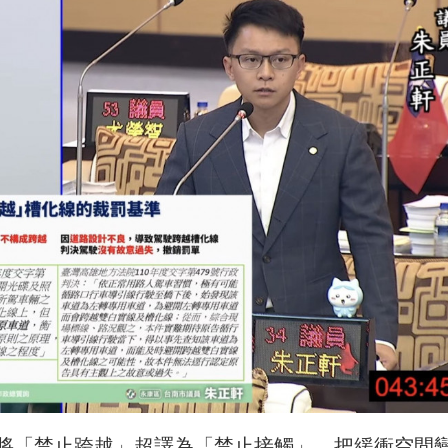
將「禁止跨越」超譯為「禁止接觸」，把緩衝空間