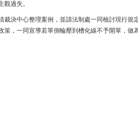
主觀過失。
請裁決中心整理案例，並請法制處一同檢討現行規
政策，一同宣導若單側輪壓到槽化線不予開單，做