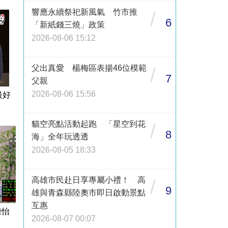
響應永續祭祀新風氣 竹市推
/
6
「新紙錢三燒」政策
2026-08-06 15:12
父出真愛 楊梅區表揚46位模範
/
7
父親
2026-08-06 15:56
最好
貓空亮點活動起跑 「星空到花
/
8
海」全年玩透透
2026-08-05 18:33
高雄市民赴日享專屬小禮！ 高
/
9
雄與青森縣陸奧市即日啟動景點
互惠
陳怡
2026-08-07 00:07