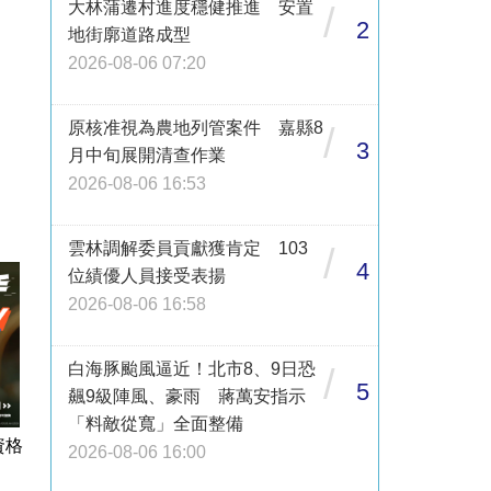
大林蒲遷村進度穩健推進 安置
/
2
地街廓道路成型
2026-08-06 07:20
原核准視為農地列管案件 嘉縣8
/
3
月中旬展開清查作業
2026-08-06 16:53
雲林調解委員貢獻獲肯定 103
/
4
位績優人員接受表揚
2026-08-06 16:58
白海豚颱風逼近！北市8、9日恐
/
5
飆9級陣風、豪雨 蔣萬安指示
「料敵從寬」全面整備
資格
2026-08-06 16:00