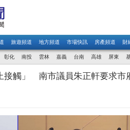
道
旅遊頻道
地方頻道
市場快訊
房產頻道
財
彰化
南投
雲林
嘉義
台南
高雄
屏東
止接觸」 南市議員朱正軒要求市