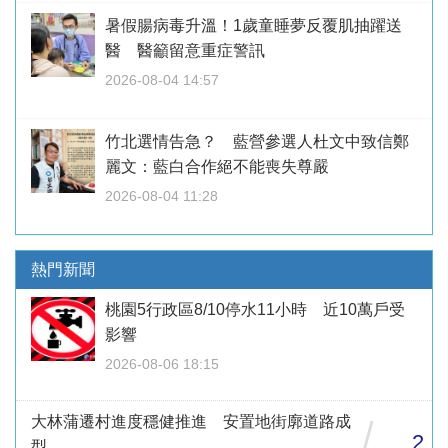
暑假腸病毒升溫！1歲童睡夢反覆肌抽躍送
醫 醫籲留意重症警訊
2026-08-04 14:57
竹北選情告急？ 藍營參選人杜文中致信鄭
麗文：藍白合作絕不能喪失尊嚴
2026-08-04 11:28
熱門新聞
桃園5行政區8/10停水11小時 近10萬戶受
影響
2026-08-06 18:15
大林蒲遷村進度穩健推進 安置地街廓道路成
/
2
型