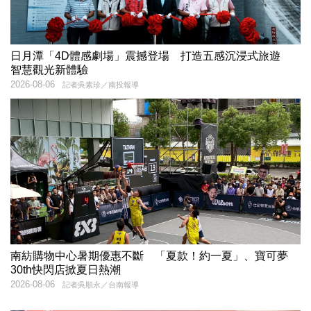
日月潭「4D體感劇場」震撼登場 打造五感沉浸式旅遊
智慧觀光新體驗
2026-08-06
記者吳素珍／南投報導
南紡購物中心暑期優惠不斷 「夏款！約一夏」、寶可夢
30th快閃店掀夏日熱潮
2026-08-06
記者吳順永／台南報導