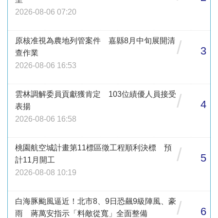
2026-08-06 07:20
原核准視為農地列管案件 嘉縣8月中旬展開清
/
3
查作業
2026-08-06 16:53
雲林調解委員貢獻獲肯定 103位績優人員接受
/
4
表揚
2026-08-06 16:58
桃園航空城計畫第11標區徵工程順利決標 預
/
5
計11月開工
2026-08-08 10:19
白海豚颱風逼近！北市8、9日恐飆9級陣風、豪
/
6
雨 蔣萬安指示「料敵從寬」全面整備