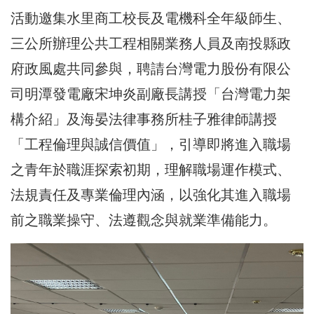
活動邀集水里商工校長及電機科全年級師生、
三公所辦理公共工程相關業務人員及南投縣政
府政風處共同參與，聘請台灣電力股份有限公
司明潭發電廠宋坤炎副廠長講授「台灣電力架
構介紹」及海晏法律事務所桂子雅律師講授
「工程倫理與誠信價值」，引導即將進入職場
之青年於職涯探索初期，理解職場運作模式、
法規責任及專業倫理內涵，以強化其進入職場
前之職業操守、法遵觀念與就業準備能力。