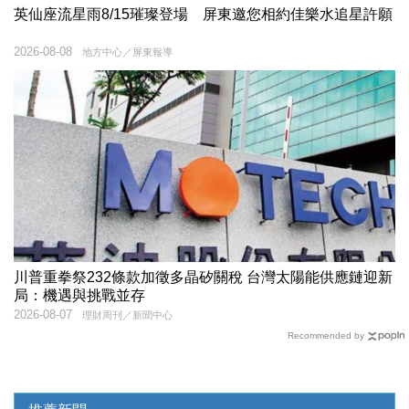
英仙座流星雨8/15璀璨登場 屏東邀您相約佳樂水追星許願
2026-08-08
地方中心／屏東報導
川普重拳祭232條款加徵多晶矽關稅 台灣太陽能供應鏈迎新
局：機遇與挑戰並存
2026-08-07
理財周刊／新聞中心
Recommended by