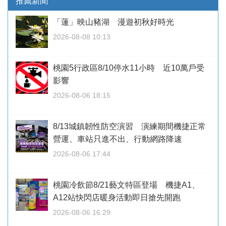
推薦新聞
「蓮」映山豬湖 漫遊初秋好時光
2026-08-08 10:13
桃園5行政區8/10停水11小時 近10萬戶受
影響
2026-08-06 18:15
8/13城鎮韌性防空演習 演練期間機捷正常
營運、車站只進不出、行動網路降速
2026-08-06 17:44
桃園冷飲節8/21藝文特區登場 機捷A1、
A12站快閃店暖身活動即日搶先開跑
2026-08-06 16:29