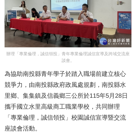
辦理「專業倫理，誠信領投」青年專業倫理誠信宣導及跨域交流座
談會。
為協助南投縣青年學子於踏入職場前建立核心
競爭力，由南投縣政府政風處規劃，南投縣水
里鄉、集集鎮及信義鄉三公所於115年5月28日
攜手國立水里高級商工職業學校，共同辦理
「專業倫理，誠信領投」校園誠信宣導暨交流
座談會活動。