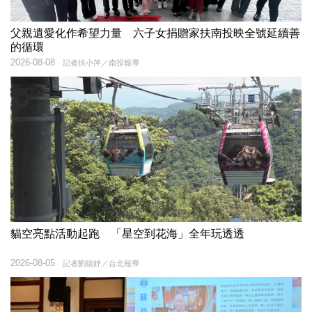
父親遺愛化作希望力量 六子女捐贈家扶南投映全號延續善
的循環
2026-08-08
記者扶小萍／南投報導
貓空亮點活動起跑 「星空到花海」全年玩透透
2026-08-05
記者劉德妤／台北報導