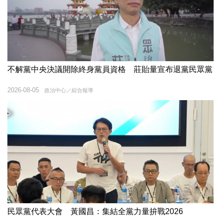
不解黨中央決議開除終身黨員資格 莊貽量宣布退黨民眾黨
2026-08-05
政治中心／綜合報導
民眾黨代表大會 黃國昌：集結全黨力量拚戰2026