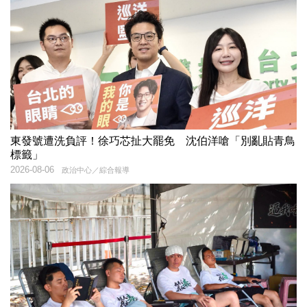
東發號遭洗負評！徐巧芯扯大罷免 沈伯洋嗆「別亂貼青鳥
標籤」
2026-08-06
政治中心／綜合報導