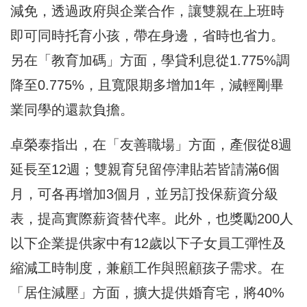
減免，透過政府與企業合作，讓雙親在上班時
即可同時托育小孩，帶在身邊，省時也省力。
另在「教育加碼」方面，學貸利息從1.775%調
降至0.775%，且寬限期多增加1年，減輕剛畢
業同學的還款負擔。
卓榮泰指出，在「友善職場」方面，產假從8週
延長至12週；雙親育兒留停津貼若皆請滿6個
月，可各再增加3個月，並另訂投保薪資分級
表，提高實際薪資替代率。此外，也獎勵200人
以下企業提供家中有12歲以下子女員工彈性及
縮減工時制度，兼顧工作與照顧孩子需求。在
「居住減壓」方面，擴大提供婚育宅，將40%