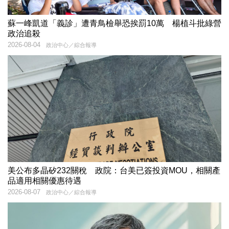
蘇一峰凱道「義診」遭青鳥檢舉恐挨罰10萬 楊植斗批綠營
政治追殺
2026-08-04
政治中心／綜合報導
美公布多晶矽232關稅 政院：台美已簽投資MOU，相關產
品適用相關優惠待遇
2026-08-07
政治中心／綜合報導