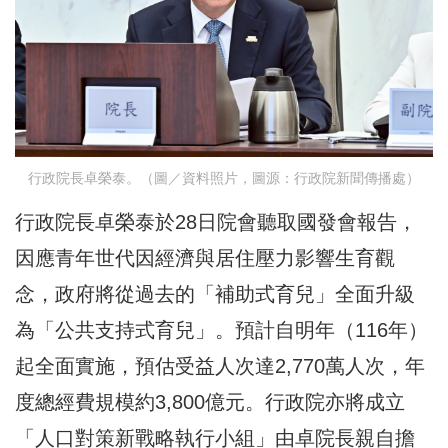
行政院長卓榮泰。（圖／資料照片，圖源：行政院新聞傳播處）
行政院長卓榮泰於28日院會聽取國發會報告，
因應青年世代因經濟與居住壓力影響生育觀
念，政府將從過去的「補助式育兒」全面升級
為「公共支持式育兒」。預計自明年（116年）
起全面實施，預估受益人次達2,770萬人次，年
度總經費規模約3,800億元。行政院亦將成立
「人口對策新戰略執行小組」由卓院長親自擔