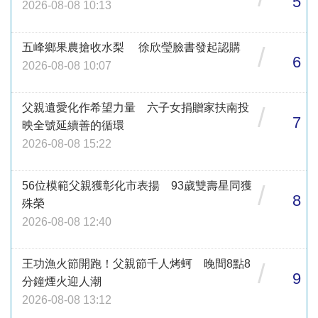
5
2026-08-08 10:13
五峰鄉果農搶收水梨 徐欣瑩臉書發起認購
/
6
2026-08-08 10:07
父親遺愛化作希望力量 六子女捐贈家扶南投
/
7
映全號延續善的循環
2026-08-08 15:22
56位模範父親獲彰化市表揚 93歲雙壽星同獲
/
8
殊榮
2026-08-08 12:40
王功漁火節開跑！父親節千人烤蚵 晚間8點8
/
9
分鐘煙火迎人潮
2026-08-08 13:12