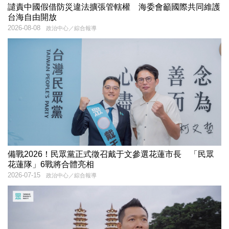
譴責中國假借防災違法擴張管轄權 海委會籲國際共同維護
台海自由開放
2026-08-08
政治中心／綜合報導
備戰2026！民眾黨正式徵召戴于文參選花蓮市長 「民眾
花蓮隊」6戰將合體亮相
2026-07-15
政治中心／綜合報導