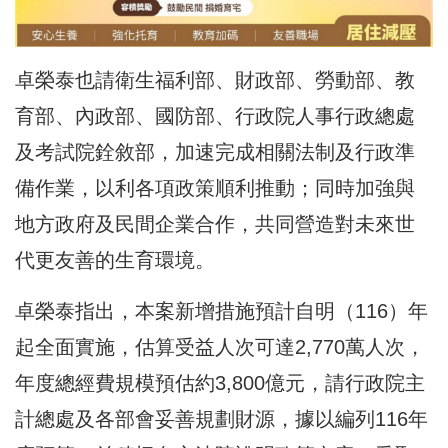
卓榮泰也請衛生福利部、財政部、勞動部、教
育部、內政部、國防部、行政院人事行政總處
及考試院銓敘部，加速完成相關法制及行政準
備作業，以利各項政策順利推動；同時加強與
地方政府及民間企業合作，共同營造對未來世
代更友善的生育環境。
卓榮泰指出，本案新增措施預計自明（116）年
起全面實施，估算受益人次可達2,770萬人次，
年度總經費規模預估約3,800億元，請行政院主
計總處及各部會妥善規劃財源，據以編列116年