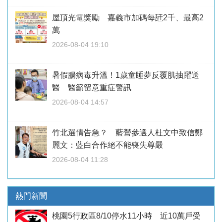
屋頂光電獎勵 嘉義市加碼每瓩2千、最高2
萬
2026-08-04 19:10
暑假腸病毒升溫！1歲童睡夢反覆肌抽躍送
醫 醫籲留意重症警訊
2026-08-04 14:57
竹北選情告急？ 藍營參選人杜文中致信鄭
麗文：藍白合作絕不能喪失尊嚴
2026-08-04 11:28
熱門新聞
桃園5行政區8/10停水11小時 近10萬戶受