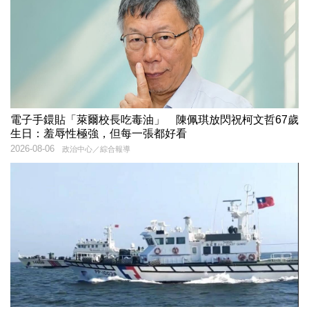
電子手鐶貼「萊爾校長吃毒油」 陳佩琪放閃祝柯文哲67歲
生日：羞辱性極強，但每一張都好看
2026-08-06
政治中心／綜合報導