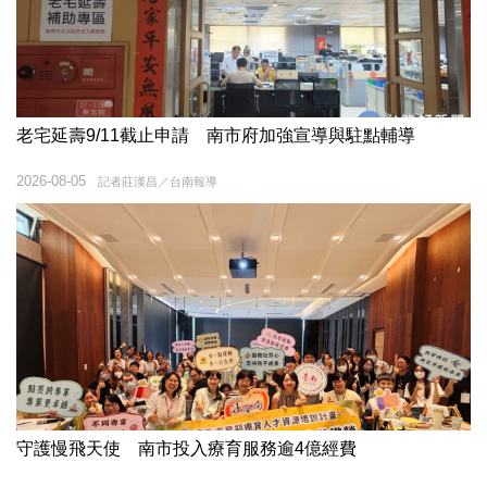
老宅延壽9/11截止申請 南市府加強宣導與駐點輔導
2026-08-05
記者莊漢昌／台南報導
守護慢飛天使 南市投入療育服務逾4億經費