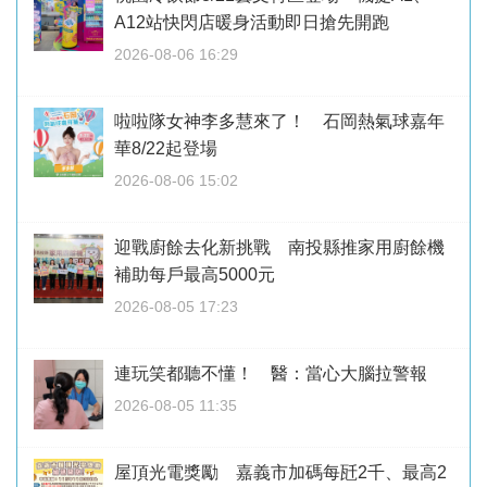
A12站快閃店暖身活動即日搶先開跑
2026-08-06 16:29
啦啦隊女神李多慧來了！ 石岡熱氣球嘉年
華8/22起登場
2026-08-06 15:02
迎戰廚餘去化新挑戰 南投縣推家用廚餘機
補助每戶最高5000元
2026-08-05 17:23
連玩笑都聽不懂！ 醫：當心大腦拉警報
2026-08-05 11:35
屋頂光電獎勵 嘉義市加碼每瓩2千、最高2