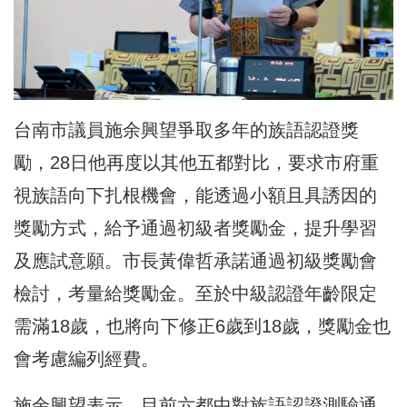
台南市議員施余興望爭取多年的族語認證獎
勵，28日他再度以其他五都對比，要求市府重
視族語向下扎根機會，能透過小額且具誘因的
獎勵方式，給予通過初級者獎勵金，提升學習
及應試意願。市長黃偉哲承諾通過初級獎勵會
檢討，考量給獎勵金。至於中級認證年齡限定
需滿18歲，也將向下修正6歲到18歲，獎勵金也
會考慮編列經費。
施余興望表示，目前六都中對族語認證測驗通