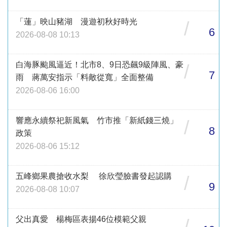
「蓮」映山豬湖 漫遊初秋好時光
/
6
2026-08-08 10:13
白海豚颱風逼近！北市8、9日恐飆9級陣風、豪
/
7
雨 蔣萬安指示「料敵從寬」全面整備
2026-08-06 16:00
響應永續祭祀新風氣 竹市推「新紙錢三燒」
/
8
政策
2026-08-06 15:12
五峰鄉果農搶收水梨 徐欣瑩臉書發起認購
/
9
2026-08-08 10:07
父出真愛 楊梅區表揚46位模範父親
/