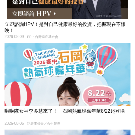
立即諮詢HPV！是對自己健康最好的投資，把握現在不嫌
晚！
2026-08-09
PR・台灣癌症基金會
啦啦隊女神李多慧來了！ 石岡熱氣球嘉年華8/22起登場
2026-08-06
記者李梅金／台中報導