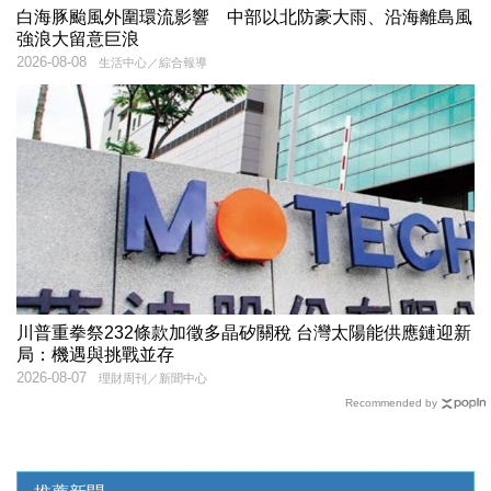
白海豚颱風外圍環流影響 中部以北防豪大雨、沿海離島風
強浪大留意巨浪
2026-08-08
生活中心／綜合報導
川普重拳祭232條款加徵多晶矽關稅 台灣太陽能供應鏈迎新
局：機遇與挑戰並存
2026-08-07
理財周刊／新聞中心
Recommended by