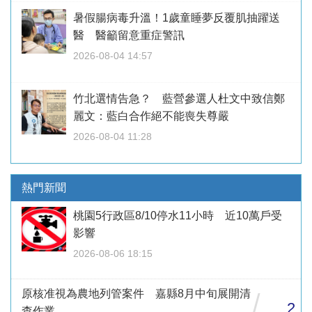
暑假腸病毒升溫！1歲童睡夢反覆肌抽躍送
醫 醫籲留意重症警訊
2026-08-04 14:57
竹北選情告急？ 藍營參選人杜文中致信鄭
麗文：藍白合作絕不能喪失尊嚴
2026-08-04 11:28
熱門新聞
桃園5行政區8/10停水11小時 近10萬戶受
影響
2026-08-06 18:15
原核准視為農地列管案件 嘉縣8月中旬展開清
/
2
查作業