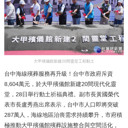
大甲殯儀館新建20間靈堂工程動土
台中海線殯葬服務再升級！台中市政府斥資
8,604萬元，於大甲殯儀館新建20間現代化靈
堂，28日舉行動土祈福典禮。副市長黃國榮代
表市長盧秀燕出席表示，台中市人口即將突破
287萬人，海線地區治喪需求持續攀升，市府積
極推動大甲殯儀館殯葬設施整合與空間活化，