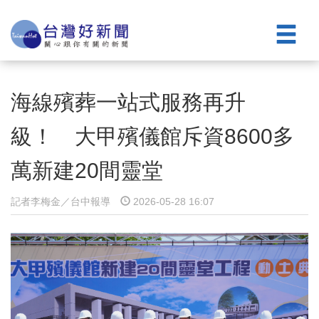
海線殯葬一站式服務再升
級！ 大甲殯儀館斥資8600多
萬新建20間靈堂
記者李梅金／台中報導
2026-05-28 16:07