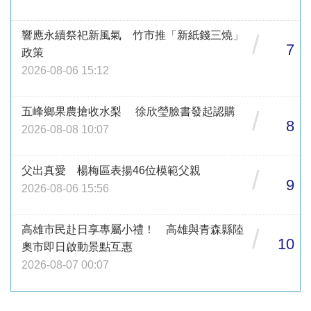
響應永續祭祀新風氣 竹市推「新紙錢三燒」
/
7
政策
2026-08-06 15:12
五峰鄉果農搶收水梨 徐欣瑩臉書發起認購
/
8
2026-08-08 10:07
父出真愛 楊梅區表揚46位模範父親
/
9
2026-08-06 15:56
高雄市民赴日享專屬小禮！ 高雄與青森縣陸
/
10
奧市即日啟動景點互惠
2026-08-07 00:07