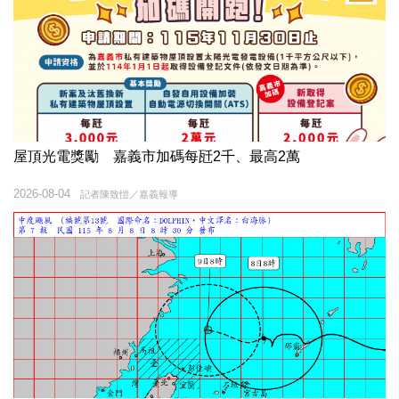
屋頂光電獎勵 嘉義市加碼每瓩2千、最高2萬
2026-08-04
記者陳致愷／嘉義報導