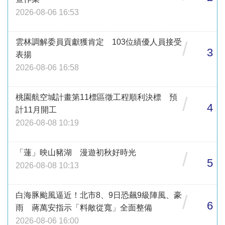
2026-08-06 16:53
雲林調解委員貢獻獲肯定 103位績優人員接受
/
3
表揚
2026-08-06 16:58
桃園航空城計畫第11標區徵工程順利決標 預
/
4
計11月開工
2026-08-08 10:19
「蓮」映山豬湖 漫遊初秋好時光
/
5
2026-08-08 10:13
白海豚颱風逼近！北市8、9日恐飆9級陣風、豪
/
6
雨 蔣萬安指示「料敵從寬」全面整備
2026-08-06 16:00