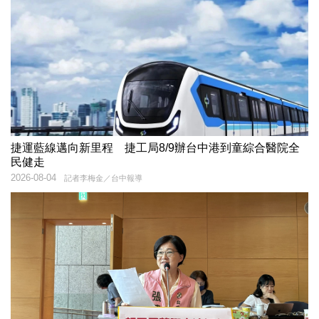
捷運藍線邁向新里程 捷工局8/9辦台中港到童綜合醫院全
民健走
2026-08-04
記者李梅金／台中報導