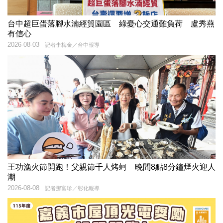
台中超巨蛋落腳水湳經貿園區 綠憂心交通難負荷 盧秀燕
有信心
2026-08-03
記者李梅金／台中報導
王功漁火節開跑！父親節千人烤蚵 晚間8點8分鐘煙火迎人
潮
2026-08-08
記者鄧富珍／彰化報導