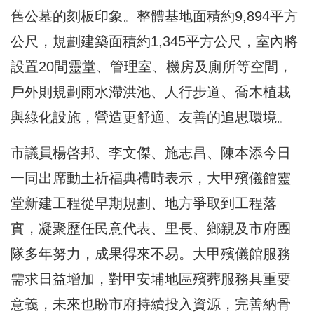
舊公墓的刻板印象。整體基地面積約9,894平方
公尺，規劃建築面積約1,345平方公尺，室內將
設置20間靈堂、管理室、機房及廁所等空間，
戶外則規劃雨水滯洪池、人行步道、喬木植栽
與綠化設施，營造更舒適、友善的追思環境。
市議員楊啓邦、李文傑、施志昌、陳本添今日
一同出席動土祈福典禮時表示，大甲殯儀館靈
堂新建工程從早期規劃、地方爭取到工程落
實，凝聚歷任民意代表、里長、鄉親及市府團
隊多年努力，成果得來不易。大甲殯儀館服務
需求日益增加，對甲安埔地區殯葬服務具重要
意義，未來也盼市府持續投入資源，完善納骨