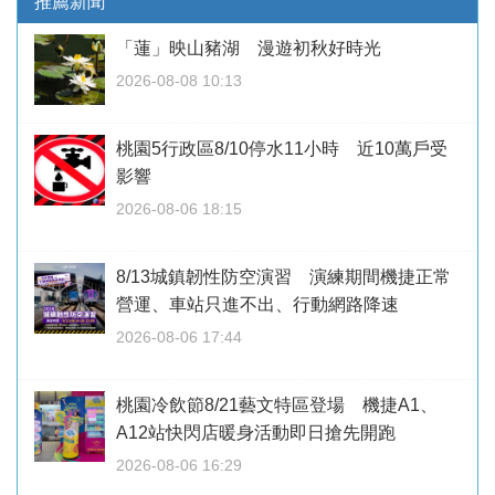
推薦新聞
「蓮」映山豬湖 漫遊初秋好時光
2026-08-08 10:13
桃園5行政區8/10停水11小時 近10萬戶受
影響
2026-08-06 18:15
8/13城鎮韌性防空演習 演練期間機捷正常
營運、車站只進不出、行動網路降速
2026-08-06 17:44
桃園冷飲節8/21藝文特區登場 機捷A1、
A12站快閃店暖身活動即日搶先開跑
2026-08-06 16:29