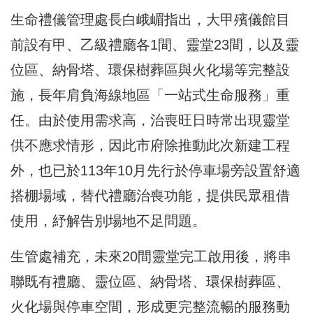
生命禮儀管理處長白峨嵋指出，大甲殯儀館目
前設有甲、乙級禮廳各1間、靈堂23間，以及靈
位區、納骨塔、環保樹葬區與火化場等完整設
施，長年肩負海線地區「一站式生命服務」重
任。由於使用需求高，治喪旺日時常出現靈堂
供不應求情形，因此市府除推動此次新建工程
外，也已於113年10月先行於停車場旁設置舒適
搭棚場域，替代禮廳治喪功能，提供民眾租借
使用，紓解告別場地不足問題。
生管處補充，未來20間靈堂完工啟用後，將串
聯既有禮廳、靈位區、納骨塔、環保樹葬區、
火化場與停車空間，形成更完整流暢的服務動