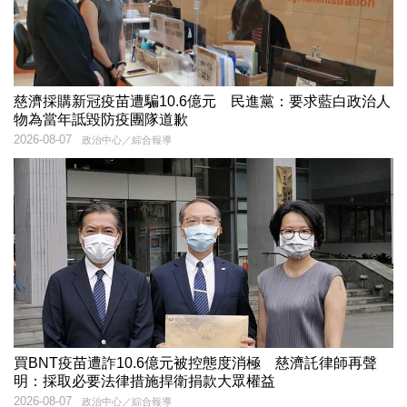
慈濟採購新冠疫苗遭騙10.6億元 民進黨：要求藍白政治人
物為當年詆毀防疫團隊道歉
2026-08-07
政治中心／綜合報導
買BNT疫苗遭詐10.6億元被控態度消極 慈濟託律師再聲
明：採取必要法律措施捍衛捐款大眾權益
2026-08-07
政治中心／綜合報導