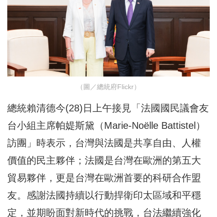
（圖／總統府Flickr）
總統賴清德今(28)日上午接見「法國國民議會友
台小組主席帕媞斯黛（Marie-Noëlle Battistel）
訪團」時表示，台灣與法國是共享自由、人權
價值的民主夥伴；法國是台灣在歐洲的第五大
貿易夥伴，更是台灣在歐洲首要的科研合作盟
友。感謝法國持續以行動捍衛印太區域和平穩
定，並期盼面對新時代的挑戰，台法繼續強化