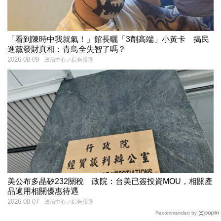
「看到陳時中我就氣！」館長曬「3劑高端」小黃卡 揭民
進黨發財真相：青鳥全失智了嗎？
2026-08-09
政治中心／綜合報導
美公布多晶矽232關稅 政院：台美已簽投資MOU，相關產
品適用相關優惠待遇
2026-08-07
政治中心／綜合報導
Recommended by