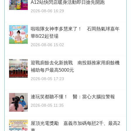
A12站快閃店暖身活動即日搶先開跑
2026-08-06 16:29
啦啦隊女神李多慧來了！ 石岡熱氣球嘉年
華8/22起登場
2026-08-06 15:02
迎戰廚餘去化新挑戰 南投縣推家用廚餘機
補助每戶最高5000元
2026-08-05 17:23
連玩笑都聽不懂！ 醫：當心大腦拉警報
2026-08-05 11:35
屋頂光電獎勵 嘉義市加碼每瓩2千、最高2
萬