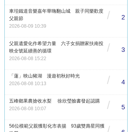
車埕鐵道音樂嘉年華嗨翻山城 親子同樂歡度
/
2
父親節
2026-08-09 10:39
父親遺愛化作希望力量 六子女捐贈家扶南投
/
3
映全號延續善的循環
2026-08-08 15:22
「蓮」映山豬湖 漫遊初秋好時光
/
4
2026-08-08 10:13
五峰鄉果農搶收水梨 徐欣瑩臉書發起認購
/
5
2026-08-08 10:07
56位模範父親獲彰化市表揚 93歲雙壽星同獲
/