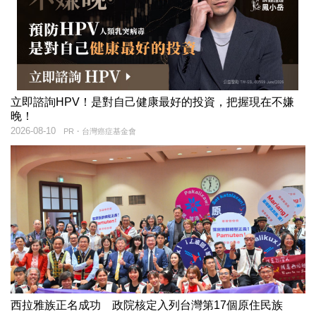
立即諮詢HPV！是對自己健康最好的投資，把握現在不嫌
晚！
2026-08-10
PR・台灣癌症基金會
西拉雅族正名成功 政院核定入列台灣第17個原住民族