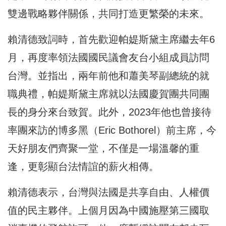
雙邊戰略夥伴關係，共同打造更繁榮的未來。
賴清德致詞時，首先歡迎帕媞斯黛主席繼去年6
月，再度率領法國國民議會友台小組成員訪問
台灣。並指出，兩年前他和蕭美琴副總統的就
職典禮，帕媞斯黛主席就以法國慶賀團共同團
長的身分來台致賀。此外，2023年他也曾接待
率團來訪的博多黑（Eric Bothorel）前主席，今
天好朋友們齊聚一堂，不僅是一場溫馨的重
逢，更彰顯台法情誼的薪火相傳。
賴清德表示，台灣與法國是共享自由、人權價
值的民主夥伴。上個月因為中國施壓第三國取