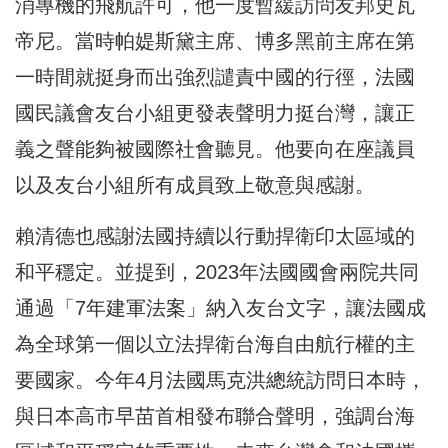
消專機的飛航許可，他一度暫緩訪問友邦史瓦
帝尼。當時帕媞斯黛主席、博多黑前主席在第
一時間就挺身而出強烈譴責中國的行徑，法國
國民議會友台小組更發表聲明力挺台灣，讓正
義之聲能夠被國際社會聽見。他要向在座議員
以及友台小組所有成員致上敬意與感謝。
賴清德也感謝法國持續以行動捍衛印太區域的
和平穩定。並提到，2023年法國國會兩院共同
通過「7年建軍法案」納入友台文字，讓法國成
為全球第一個以立法捍衛台海自由航行權的主
要國家。今年4月法國馬克洪總統訪問日本時，
與日本高市早苗首相發布聯合聲明，強調台海