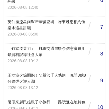
6
殊榮
2026-08-08 12:40
英仙座流星雨8/15璀璨登場 屏東邀您相約佳
/
7
樂水追星許願
2026-08-08 06:00
「竹篙湊菜刀」 桃市交通局駁余信憲議員用
/
8
錯資料誤導社會大眾
2026-08-08 10:12
王功漁火節開跑！父親節千人烤蚵 晚間8點8
/
9
分鐘煙火迎人潮
2026-08-08 13:12
暑假來趟民雄親子小旅行 一路玩進在地特色
/
10
2026-08-07 19:12