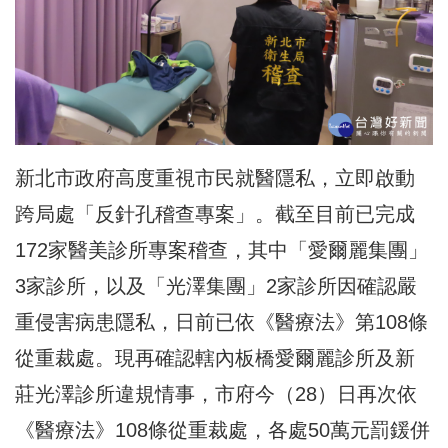
新北市政府高度重視市民就醫隱私，立即啟動
跨局處「反針孔稽查專案」。截至目前已完成
172家
醫美診所
專案稽查
，其中「愛爾麗集團」
3家診所，以及「光澤集團」2家診所因確認嚴
重侵害病患隱私，日前已依《醫療法》第108條
從重裁處。現再確認轄內板橋愛爾麗診所及新
莊光澤診所違規情事，市府今（28）日再次依
《醫療法》108條從重裁處，各處50萬元罰鍰併