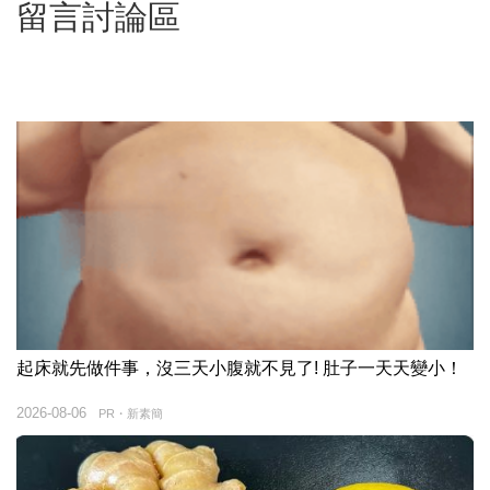
留言討論區
起床就先做件事，沒三天小腹就不見了! 肚子一天天變小！
2026-08-06
PR・新素簡