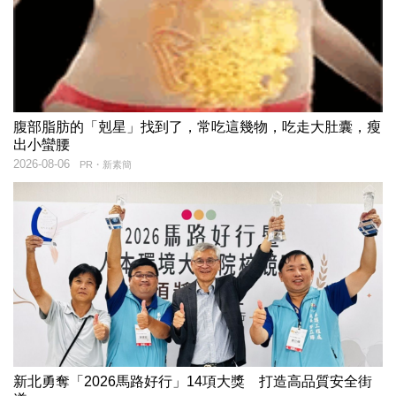
腹部脂肪的「剋星」找到了，常吃這幾物，吃走大肚囊，瘦
出小蠻腰
2026-08-06
PR・新素簡
新北勇奪「2026馬路好行」14項大獎 打造高品質安全街