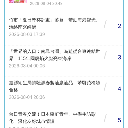
2026-08-04 20:49
竹市「夏日乾杯計畫」落幕 帶動海港觀光、
/
2
活絡南寮經濟
2026-08-03 17:39
「世界的入口：南島台灣」為題從台東連結世
/
3
界 115年國慶焰火點亮東海岸
2026-08-04 00:06
嘉縣衛生局抽驗源春製油廠油品 苯駢芘檢驗
/
4
合格
2026-08-04 20:36
台日青春交流！日本森町青年、中學生訪彰
/
5
化 深化友好城市情誼