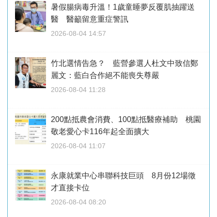
暑假腸病毒升溫！1歲童睡夢反覆肌抽躍送
醫 醫籲留意重症警訊
2026-08-04 14:57
竹北選情告急？ 藍營參選人杜文中致信鄭
麗文：藍白合作絕不能喪失尊嚴
2026-08-04 11:28
200點抵農會消費、100點抵醫療補助 桃園
敬老愛心卡116年起全面擴大
2026-08-04 11:07
永康就業中心串聯科技巨頭 8月份12場徵
才直接卡位
2026-08-04 08:20