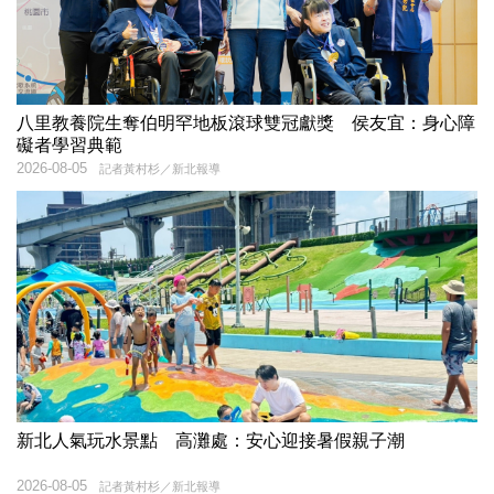
八里教養院生奪伯明罕地板滾球雙冠獻獎 侯友宜：身心障
礙者學習典範
2026-08-05
記者黃村杉／新北報導
新北人氣玩水景點 高灘處：安心迎接暑假親子潮
2026-08-05
記者黃村杉／新北報導