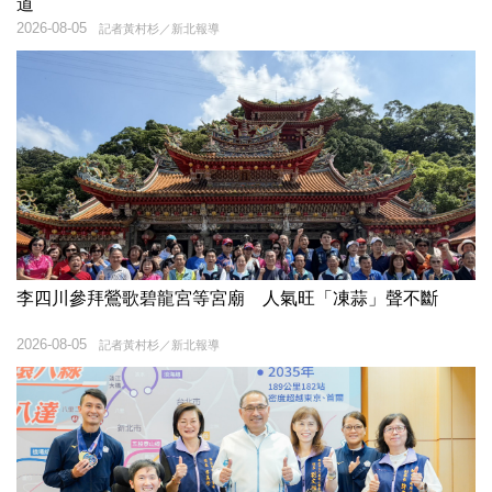
道
2026-08-05
記者黃村杉／新北報導
李四川參拜鶯歌碧龍宮等宮廟 人氣旺「凍蒜」聲不斷
2026-08-05
記者黃村杉／新北報導