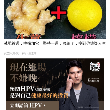
減肥首選，檸檬加它，堅持一週，腰細了，瘦到你懷疑人生
2026-08-06
PR・新素簡