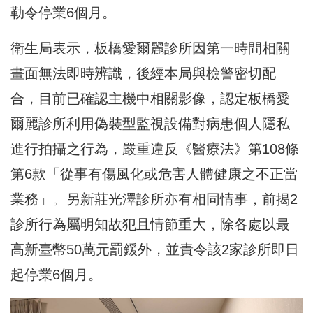
勒令停業6個月。
衛生局表示，板橋愛爾麗診所因第一時間相關
畫面無法即時辨識，後經本局與檢警密切配
合，目前已確認主機中相關影像，認定板橋愛
爾麗診所利用偽裝型監視設備對病患個人隱私
進行拍攝之行為，嚴重違反《醫療法》第108條
第6款「從事有傷風化或危害人體健康之不正當
業務」。另新莊光澤診所亦有相同情事，前揭2
診所行為屬明知故犯且情節重大，除各處以最
高新臺幣50萬元罰鍰外，並責令該2家診所即日
起停業6個月。