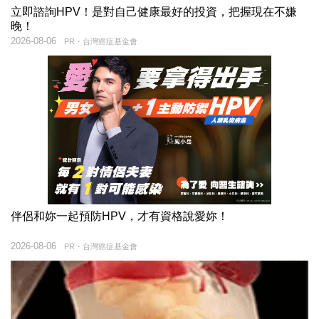
立即諮詢HPV！是對自己健康最好的投資，把握現在不嫌
晚！
2026-08-06
PR・台灣癌症基金會
伴侶和妳一起預防HPV，才有資格說愛妳！
2026-08-06
PR・台灣癌症基金會