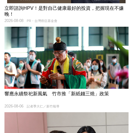
立即諮詢HPV！是對自己健康最好的投資，把握現在不嫌
晚！
2026-08-08
PR・台灣癌症基金會
響應永續祭祀新風氣 竹市推「新紙錢三燒」政策
2026-08-06
記者季大仁／新竹報導