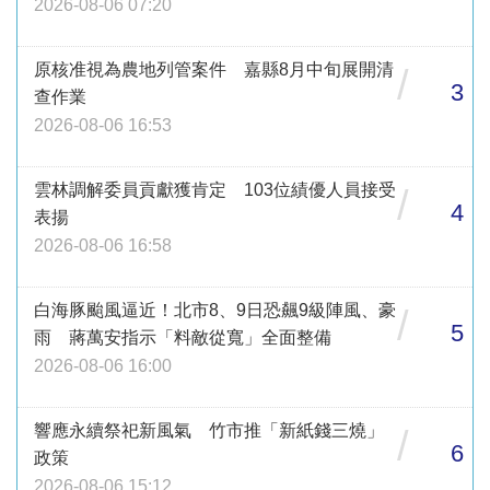
2026-08-06 07:20
原核准視為農地列管案件 嘉縣8月中旬展開清
/
3
查作業
2026-08-06 16:53
雲林調解委員貢獻獲肯定 103位績優人員接受
/
4
表揚
2026-08-06 16:58
白海豚颱風逼近！北市8、9日恐飆9級陣風、豪
/
5
雨 蔣萬安指示「料敵從寬」全面整備
2026-08-06 16:00
響應永續祭祀新風氣 竹市推「新紙錢三燒」
/
6
政策
2026-08-06 15:12