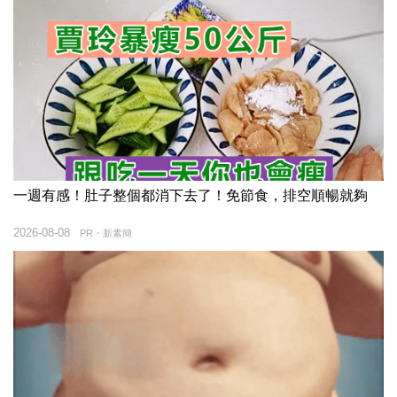
一週有感！肚子整個都消下去了！免節食，排空順暢就夠
2026-08-08
PR・新素簡