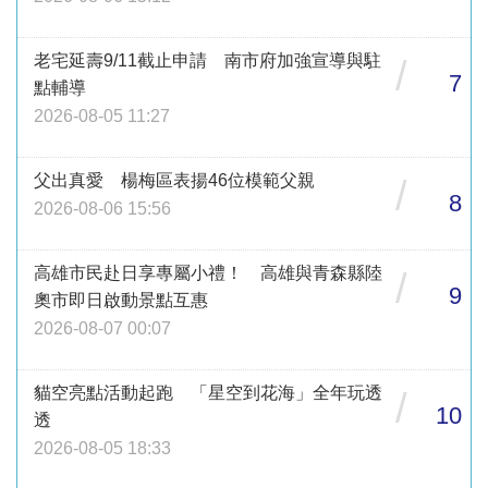
老宅延壽9/11截止申請 南市府加強宣導與駐
/
7
點輔導
2026-08-05 11:27
父出真愛 楊梅區表揚46位模範父親
/
8
2026-08-06 15:56
高雄市民赴日享專屬小禮！ 高雄與青森縣陸
/
9
奧市即日啟動景點互惠
2026-08-07 00:07
貓空亮點活動起跑 「星空到花海」全年玩透
/
10
透
2026-08-05 18:33