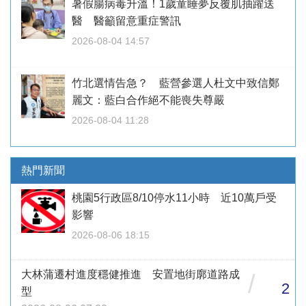
暑假腸病毒升溫！1歲童睡夢反覆肌抽躍送
醫 醫籲留意重症警訊
2026-08-04 14:57
竹北選情告急？ 藍營參選人杜文中致信鄭
麗文：藍白合作絕不能喪失尊嚴
2026-08-04 11:28
熱門新聞
桃園5行政區8/10停水11小時 近10萬戶受
影響
2026-08-06 18:15
大林蒲遷村進度穩健推進 安置地街廓道路成
/
2
型