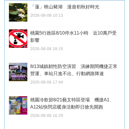
「蓮」映山豬湖 漫遊初秋好時光
2026-08-08 10:13
桃園5行政區8/10停水11小時 近10萬戶受
影響
2026-08-06 18:15
8/13城鎮韌性防空演習 演練期間機捷正常
營運、車站只進不出、行動網路降速
2026-08-06 17:44
桃園冷飲節8/21藝文特區登場 機捷A1、
A12站快閃店暖身活動即日搶先開跑
2026-08-06 16:29