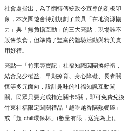
社會處指出，為了翻轉傳統政令宣導的刻板印
象，本次園遊會特別規劃了兼具「在地資源協
力」與「無負擔互動」的三大亮點，現場雖不
販售飲食，但準備了豐富的體驗活動與精美實
用好禮。
亮點一「竹東尋寶記」社福知識闖關換好禮，
結合兒少權益、早期療育、身心障礙、長者關
懷等多元面向，設計趣味的社福知識互動闖
關。民眾只要完成指定關卡5關，即可免費兌換
竹東社福限定闖關禮品「越吃越香隔熱餐碗」
或「超 chill環保杯」(數量有限，送完為止)。