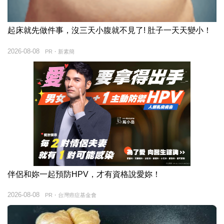
起床就先做件事，沒三天小腹就不見了! 肚子一天天變小！
2026-08-08
PR・新素簡
伴侶和妳一起預防HPV，才有資格說愛妳！
2026-08-08
PR・台灣癌症基金會