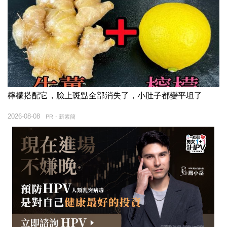
檸檬搭配它，臉上斑點全部消失了，小肚子都變平坦了
2026-08-08
PR・新素簡