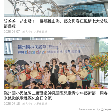
陪爸爸一起出發！ 屏縣推山海、藝文與客庄風情七大父親
節遊程
2026-08-07
地方中心／屏東報導
滿州國小民謠隊二度受邀沖繩國際兒童青少年藝術節 周春
米勉勵以歌聲深化台日交流
2026-07-18
地方中心／屏東報導
Recommended by