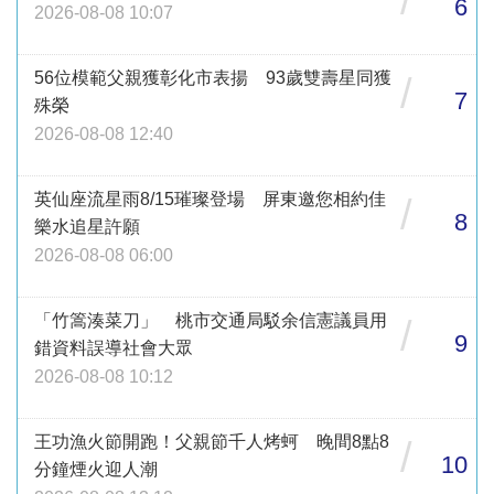
6
2026-08-08 10:07
56位模範父親獲彰化市表揚 93歲雙壽星同獲
/
7
殊榮
2026-08-08 12:40
英仙座流星雨8/15璀璨登場 屏東邀您相約佳
/
8
樂水追星許願
2026-08-08 06:00
「竹篙湊菜刀」 桃市交通局駁余信憲議員用
/
9
錯資料誤導社會大眾
2026-08-08 10:12
王功漁火節開跑！父親節千人烤蚵 晚間8點8
/
10
分鐘煙火迎人潮