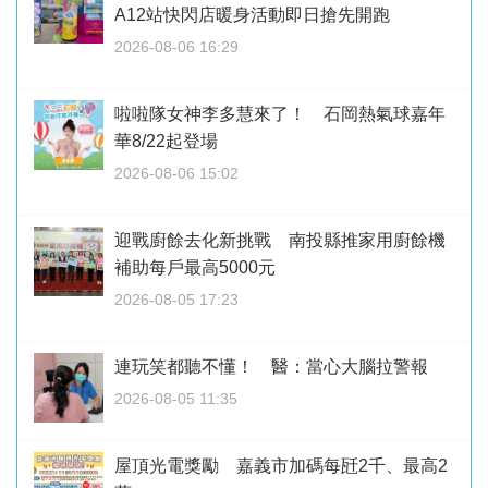
A12站快閃店暖身活動即日搶先開跑
2026-08-06 16:29
啦啦隊女神李多慧來了！ 石岡熱氣球嘉年
華8/22起登場
2026-08-06 15:02
迎戰廚餘去化新挑戰 南投縣推家用廚餘機
補助每戶最高5000元
2026-08-05 17:23
連玩笑都聽不懂！ 醫：當心大腦拉警報
2026-08-05 11:35
屋頂光電獎勵 嘉義市加碼每瓩2千、最高2