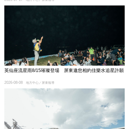
英仙座流星雨8/15璀璨登場 屏東邀您相約佳樂水追星許願
2026-08-08
地方中心／屏東報導