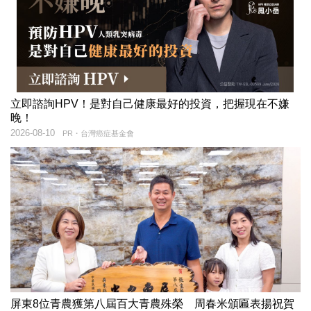
立即諮詢HPV！是對自己健康最好的投資，把握現在不嫌
晚！
2026-08-10
PR・台灣癌症基金會
屏東8位青農獲第八屆百大青農殊榮 周春米頒匾表揚祝賀