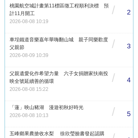
桃園航空城計畫第11標區徵工程順利決標 預
/
2
計11月開工
2026-08-08 10:19
車埕鐵道音樂嘉年華嗨翻山城 親子同樂歡度
/
3
父親節
2026-08-09 10:39
父親遺愛化作希望力量 六子女捐贈家扶南投
/
4
映全號延續善的循環
2026-08-08 15:22
「蓮」映山豬湖 漫遊初秋好時光
/
5
2026-08-08 10:13
五峰鄉果農搶收水梨 徐欣瑩臉書發起認購
/