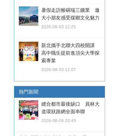
暑假走訪猴硐瑞三鑛業 邀
大小朋友感受煤鄉文化魅力
2026-08-03 12:25
新北攜手北聯大四校開課
高中職生提前進頂尖大學探
索專業
2026-08-03 12:07
熱門新聞
縫合都市最後缺口 員林大
道環狀路網全面串聯
2026-08-04 20:49