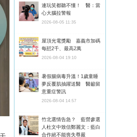
連玩笑都聽不懂！ 醫：當
心大腦拉警報
2026-08-05 11:35
屋頂光電獎勵 嘉義市加碼
每瓩2千、最高2萬
2026-08-04 19:10
暑假腸病毒升溫！1歲童睡
夢反覆肌抽躍送醫 醫籲留
意重症警訊
2026-08-04 14:57
竹北選情告急？ 藍營參選
人杜文中致信鄭麗文：藍白
合作絕不能喪失尊嚴
干