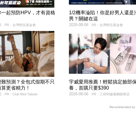
妳一起預防HPV，才有資格
1/2機率淪陷！你是好男人還是
！
男？關鍵在這
6
2026-08-06
PR・台灣癌症基金會
PR・台灣癌症基金會
費難預測？全包式假期不只
宇威愛用推薦！輕鬆搞定臉部
預算更省精力！
養，首購只要$390
6
2026-08-06
PR・Club Med Taiwan
PR・三得利健康網路商店
Recommended by