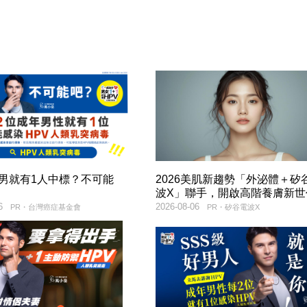
2男就有1人中標？不可能
2026美肌新趨勢「外泌體＋矽
波X」聯手，開啟高階養膚新世
6
2026-08-06
PR・台灣癌症基金會
PR・矽谷電波X