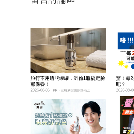
旅行不用瓶瓶罐罐，汎倫1瓶搞定臉
驚！每
部保養！
吧？
2026-08-06
2026-08-0
PR・三得利健康網路商店