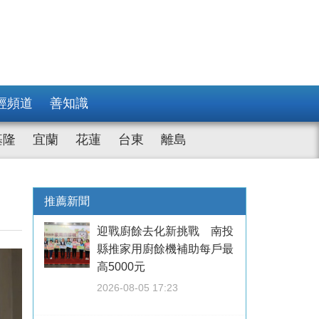
經頻道
善知識
基隆
宜蘭
花蓮
台東
離島
推薦新聞
迎戰廚餘去化新挑戰 南投
縣推家用廚餘機補助每戶最
高5000元
2026-08-05 17:23