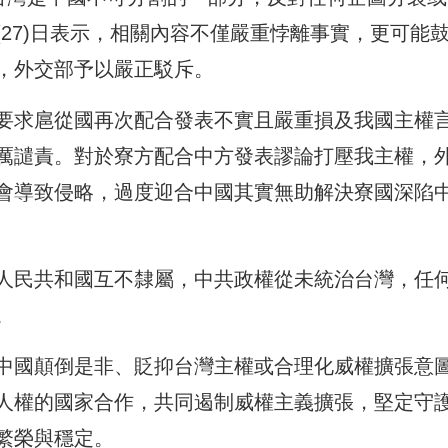
27)日表示，相關內容不僅嚴重悖離事實，更可能
，外交部予以嚴正駁斥。
要求扈從國再次配合發表不實且嚴重損及我國主權
厲譴責。對於寮方配合中方發表謬論打壓我主權，
會導致侵略，過度迎合中國其實無助解決寮國深陷
人民共和國互不隸屬，中共政權從未統治台灣，任
。
中國顛倒是非、貶抑台灣主權或合理化威權擴張意
人權的國家合作，共同遏制威權主義擴張，堅定守
繁榮與穩定。