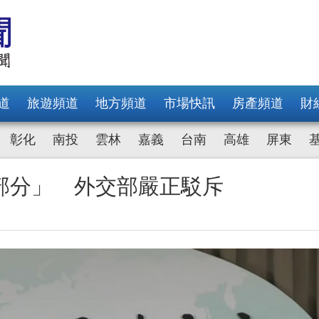
道
旅遊頻道
地方頻道
市場快訊
房產頻道
財
彰化
南投
雲林
嘉義
台南
高雄
屏東
部分」 外交部嚴正駁斥