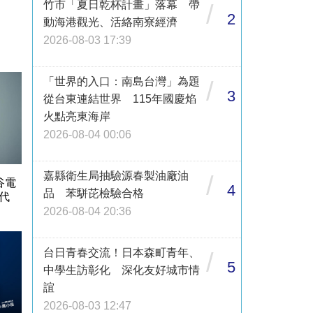
竹市「夏日乾杯計畫」落幕 帶
/
2
動海港觀光、活絡南寮經濟
2026-08-03 17:39
「世界的入口：南島台灣」為題
/
3
從台東連結世界 115年國慶焰
火點亮東海岸
2026-08-04 00:06
嘉縣衛生局抽驗源春製油廠油
/
谷電
4
品 苯駢芘檢驗合格
代
2026-08-04 20:36
台日青春交流！日本森町青年、
/
5
中學生訪彰化 深化友好城市情
誼
2026-08-03 12:47