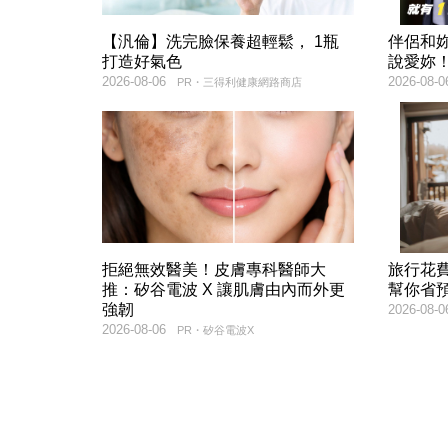
【汎倫】洗完臉保養超輕鬆， 1瓶
伴侶和
打造好氣色
說愛妳
2026-08-06
2026-08-0
PR・三得利健康網路商店
拒絕無效醫美！皮膚專科醫師大
旅行花
推：矽谷電波 X 讓肌膚由內而外更
幫你省
強韌
2026-08-0
2026-08-06
PR・矽谷電波X