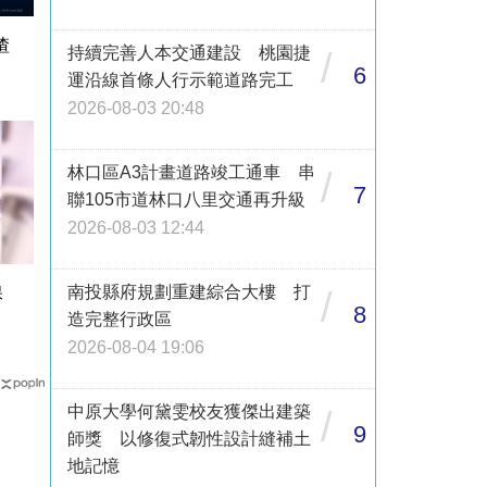
渣
持續完善人本交通建設 桃園捷
/
6
運沿線首條人行示範道路完工
2026-08-03 20:48
林口區A3計畫道路竣工通車 串
/
7
聯105市道林口八里交通再升級
2026-08-03 12:44
南投縣府規劃重建綜合大樓 打
保
/
8
造完整行政區
2026-08-04 19:06
中原大學何黛雯校友獲傑出建築
/
9
師獎 以修復式韌性設計縫補土
地記憶