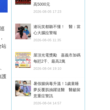
高5000元
2026-08-05 17:23
連玩笑都聽不懂！ 醫：當
巡
心大腦拉警報
，
2026-08-05 11:35
會站
屋頂光電獎勵 嘉義市加碼
每瓩2千、最高2萬
、
2026-08-04 19:10
維護
暑假腸病毒升溫！1歲童睡
夢反覆肌抽躍送醫 醫籲留
意重症警訊
2026-08-04 14:57