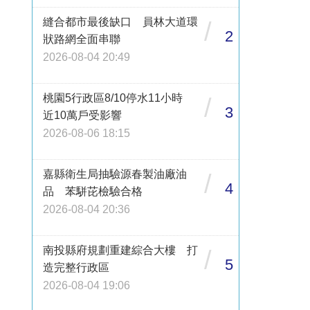
縫合都市最後缺口 員林大道環
/
2
狀路網全面串聯
2026-08-04 20:49
桃園5行政區8/10停水11小時
/
3
近10萬戶受影響
2026-08-06 18:15
嘉縣衛生局抽驗源春製油廠油
/
4
品 苯駢芘檢驗合格
2026-08-04 20:36
南投縣府規劃重建綜合大樓 打
/
5
造完整行政區
2026-08-04 19:06