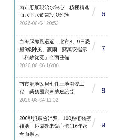
南市府展現治水決心 積極精進
/
6
雨水下水道建設與維護
2026-08-04 20:52
白海豚颱風逼近！北市8、9日恐
/
7
飆9級陣風、豪雨 蔣萬安指示
「料敵從寬」全面整備
2026-08-06 16:00
南市府地政局七件土地開發工
/
8
程 榮獲國家卓越建設獎
2026-08-04 11:02
200點抵農會消費、100點抵醫療
/
9
補助 桃園敬老愛心卡116年起
全面擴大