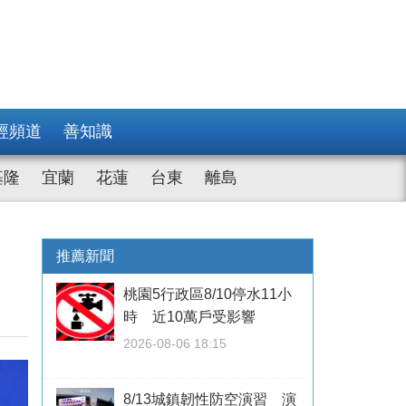
經頻道
善知識
基隆
宜蘭
花蓮
台東
離島
台
推薦新聞
桃園5行政區8/10停水11小
時 近10萬戶受影響
2026-08-06 18:15
8/13城鎮韌性防空演習 演