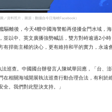
／資料照片，圖源：翻攝自今日海峽Facebook）
中艦驅離後，今天4艘中國海警船再侵擾金門水域，海
，並以中、英文廣播強勢喊話，雙方對峙逾過2小時
方有捍衛主權的決心，更有維持和平的實力，永遠
域執法巡查。中國國台辦發言人陳斌華回應，「台、澎
門在相關海域開展執法巡查行動合理合法，有利於
安全。我們對此堅決支持。」