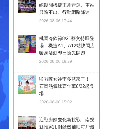
練期間機捷正常營運、車站
只進不出、行動網路降速
2026-08-06 17:44
桃園冷飲節8/21藝文特區登
場 機捷A1、A12站快閃店
暖身活動即日搶先開跑
2026-08-06 16:29
啦啦隊女神李多慧來了！
石岡熱氣球嘉年華8/22起登
場
2026-08-06 15:02
迎戰廚餘去化新挑戰 南投
縣推家用廚餘機補助每戶最