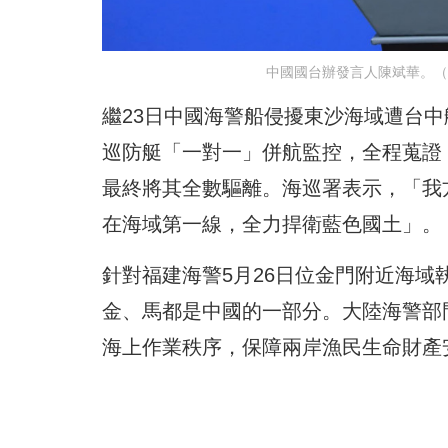
中國國台辦發言人陳斌華。（圖
繼23日中國海警船侵擾東沙海域遭台
巡防艇「一對一」併航監控，全程蒐證
最終將其全數驅離。海巡署表示，「我
在海域第一線，全力捍衛藍色國土」。
針對福建海警5月26日位金門附近海
金、馬都是中國的一部分。大陸海警部
海上作業秩序，保障兩岸漁民生命財產