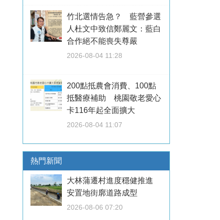
竹北選情告急？ 藍營參選
人杜文中致信鄭麗文：藍白
合作絕不能喪失尊嚴
2026-08-04 11:28
200點抵農會消費、100點
抵醫療補助 桃園敬老愛心
卡116年起全面擴大
2026-08-04 11:07
熱門新聞
大林蒲遷村進度穩健推進
安置地街廓道路成型
2026-08-06 07:20