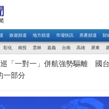
道
旅遊頻道
地方頻道
市場快訊
房產頻道
財
彰化
南投
雲林
嘉義
台南
高雄
屏東
海巡「一對一」併航強勢驅離 國
的一部分