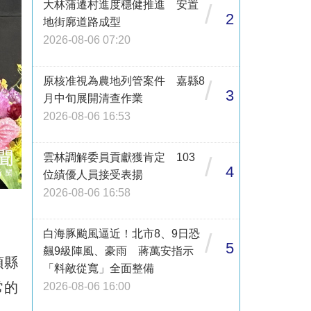
大林蒲遷村進度穩健推進 安置
/
2
地街廓道路成型
2026-08-06 07:20
原核准視為農地列管案件 嘉縣8
/
3
月中旬展開清查作業
2026-08-06 16:53
雲林調解委員貢獻獲肯定 103
/
4
位績優人員接受表揚
2026-08-06 16:58
白海豚颱風逼近！北市8、9日恐
/
5
飆9級陣風、豪雨 蔣萬安指示
項縣
「料敵從寬」全面整備
常的
2026-08-06 16:00