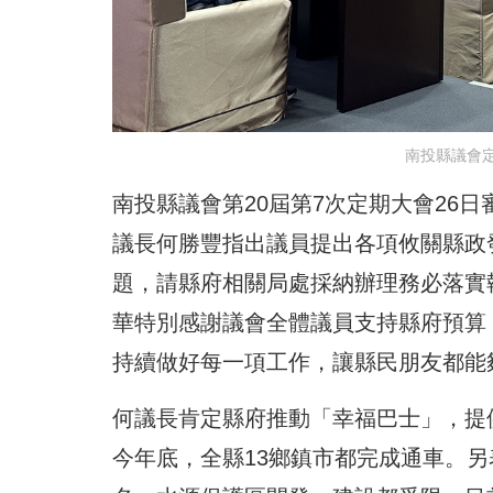
南投縣議會
南投縣議會第20屆第7次定期大會26
議長何勝豐指出議員提出各項攸關縣政
題，請縣府相關局處採納辦理務必落實
華特別感謝議會全體議員支持縣府預算
持續做好每一項工作，讓縣民朋友都能
何議長肯定縣府推動「幸福巴士」，提
今年底，全縣13鄉鎮市都完成通車。另