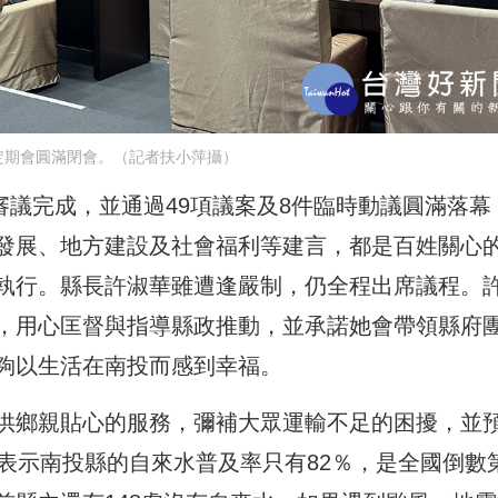
定期會圓滿閉會。（記者扶小萍攝）
日審議完成，並通過49項議案及8件臨時動議圓滿落幕
發展、地方建設及社會福利等建言，都是百姓關心
執行。縣長許淑華雖遭逢嚴制，仍全程出席議程。
，用心匡督與指導縣政推動，並承諾她會帶領縣府
夠以生活在南投而感到幸福。
供鄉親貼心的服務，彌補大眾運輸不足的困擾，並
表示南投縣的自來水普及率只有82％，是全國倒數