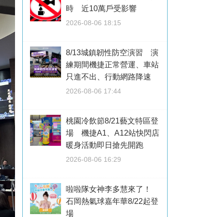
時 近10萬戶受影響
2026-08-06 18:15
8/13城鎮韌性防空演習 演
練期間機捷正常營運、車站
只進不出、行動網路降速
2026-08-06 17:44
桃園冷飲節8/21藝文特區登
場 機捷A1、A12站快閃店
暖身活動即日搶先開跑
2026-08-06 16:29
啦啦隊女神李多慧來了！
石岡熱氣球嘉年華8/22起登
場