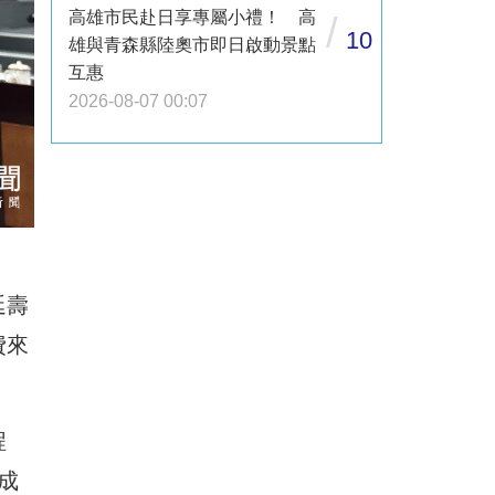
高雄市民赴日享專屬小禮！ 高
/
10
雄與青森縣陸奧市即日啟動景點
互惠
2026-08-07 00:07
延壽
費來
程
成