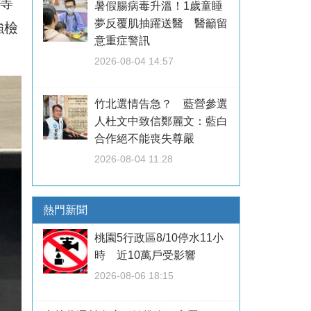
等
暑假腸病毒升溫！1歲童睡
夢反覆肌抽躍送醫 醫籲留
強檢
意重症警訊
2026-08-04 14:57
竹北選情告急？ 藍營參選
人杜文中致信鄭麗文：藍白
合作絕不能喪失尊嚴
2026-08-04 11:28
熱門新聞
桃園5行政區8/10停水11小
時 近10萬戶受影響
2026-08-06 18:15