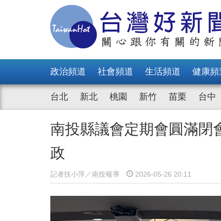
政治頻道
社會頻道
生活頻道
健康頻
台北
新北
桃園
新竹
苗栗
台中
南投縣議會定期會圓滿閉
政
記者扶小萍／南投報導
2026-05-26 20:11