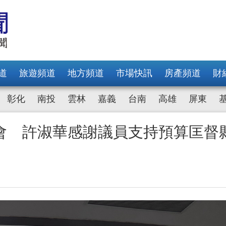
道
旅遊頻道
地方頻道
市場快訊
房產頻道
財
彰化
南投
雲林
嘉義
台南
高雄
屏東
會 許淑華感謝議員支持預算匡督