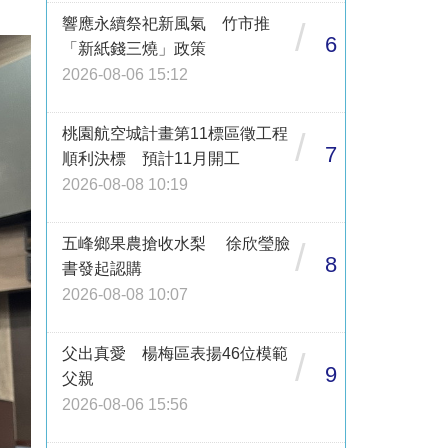
響應永續祭祀新風氣 竹市推
/
6
「新紙錢三燒」政策
2026-08-06 15:12
桃園航空城計畫第11標區徵工程
/
7
順利決標 預計11月開工
2026-08-08 10:19
五峰鄉果農搶收水梨 徐欣瑩臉
/
8
書發起認購
2026-08-08 10:07
父出真愛 楊梅區表揚46位模範
/
9
父親
2026-08-06 15:56