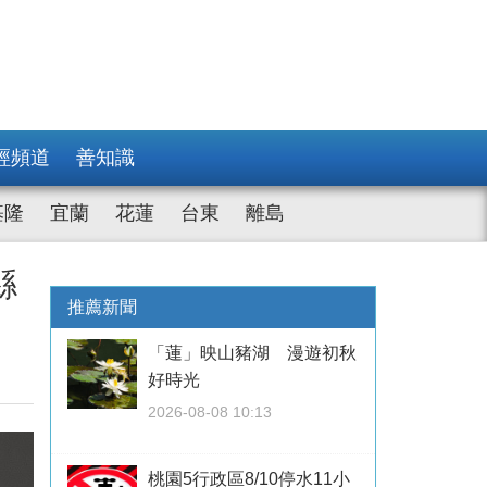
經頻道
善知識
基隆
宜蘭
花蓮
台東
離島
縣
推薦新聞
「蓮」映山豬湖 漫遊初秋
好時光
2026-08-08 10:13
桃園5行政區8/10停水11小