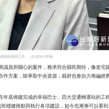
持續做好縣政工作。（記者扶小萍攝）
善議員所關心的案件，務求符合縣民期待，像老宅
合作方案，除爭取中央資源，縣府也會自力籌編經
在年底佈建完成的幸福巴士、四大交通轉運站的工
就班穩健推動與執行各項建設，如今也漸漸可以看到