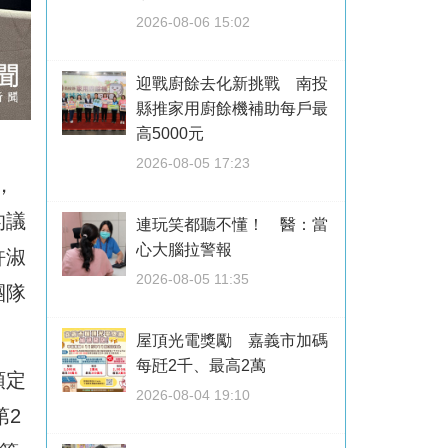
2026-08-06 15:02
迎戰廚餘去化新挑戰 南投
縣推家用廚餘機補助每戶最
高5000元
2026-08-05 17:23
，
的議
連玩笑都聽不懂！ 醫：當
心大腦拉警報
許淑
2026-08-05 11:35
團隊
屋頂光電獎勵 嘉義市加碼
每瓩2千、最高2萬
預定
2026-08-04 19:10
第2