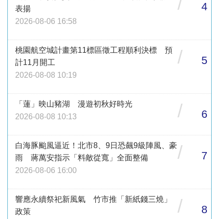
/
4
表揚
2026-08-06 16:58
桃園航空城計畫第11標區徵工程順利決標 預
/
5
計11月開工
2026-08-08 10:19
「蓮」映山豬湖 漫遊初秋好時光
/
6
2026-08-08 10:13
白海豚颱風逼近！北市8、9日恐飆9級陣風、豪
/
7
雨 蔣萬安指示「料敵從寬」全面整備
2026-08-06 16:00
響應永續祭祀新風氣 竹市推「新紙錢三燒」
/
8
政策