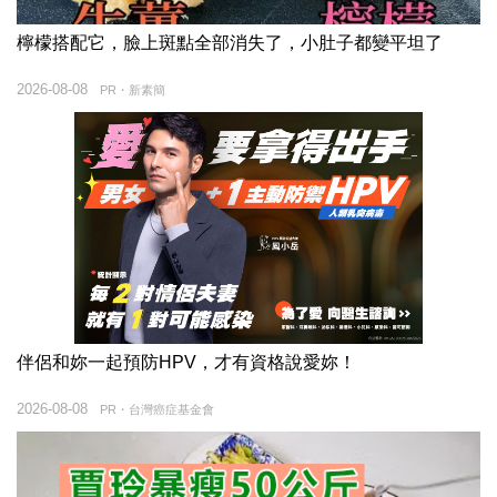
檸檬搭配它，臉上斑點全部消失了，小肚子都變平坦了
2026-08-08
PR・新素簡
伴侶和妳一起預防HPV，才有資格說愛妳！
2026-08-08
PR・台灣癌症基金會