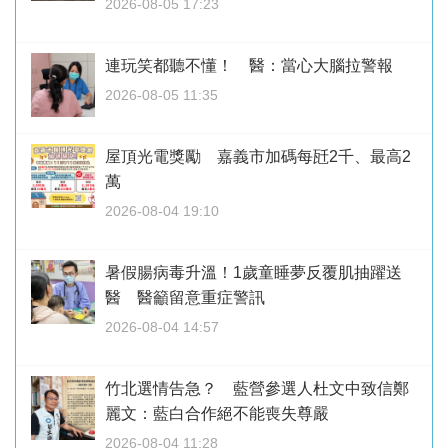
2026-08-05 17:23
連玩笑都聽不懂！ 醫：當心大腦拉警報
2026-08-05 11:35
屋頂光電獎勵 嘉義市加碼每瓩2千、最高2
萬
2026-08-04 19:10
暑假腸病毒升溫！1歲童睡夢反覆肌抽躍送
醫 醫籲留意重症警訊
2026-08-04 14:57
竹北選情告急？ 藍營參選人杜文中致信鄭
麗文：藍白合作絕不能喪失尊嚴
2026-08-04 11:28