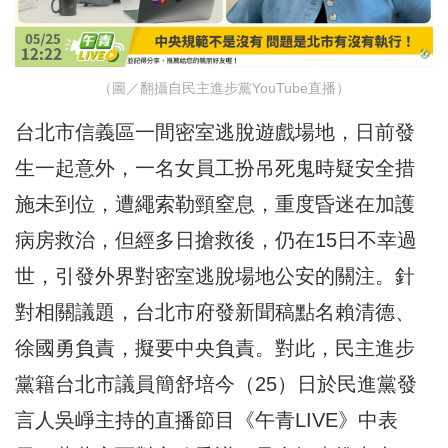
（圖／翻攝自民主進步黨YouTube直播）
台北市信義區一間密室逃脫遊戲場地，日前發
生一起意外，一名女員工扮吊死鬼時疑安全措
施未到位，遭繩索勒頸窒息，重度昏迷在加護
病房救治，但經多日搶救後，仍在15日不幸過
世，引發外界對密室逃脫場地公安的關注。針
對相關議題，台北市府發新聞稿點名賴清德、
徐國勇負責，擬要中央負責。對此，民主進步
黨籍台北市議員簡舒培今（25）日於民進黨發
言人吳崢主持的直播節目《午青LIVE》中表