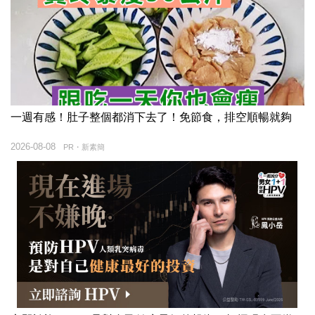
一週有感！肚子整個都消下去了！免節食，排空順暢就夠
2026-08-08
PR・新素簡