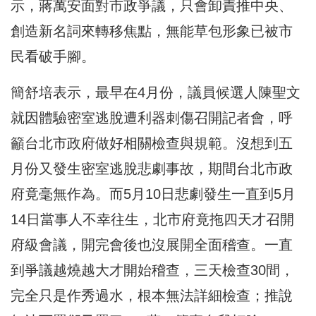
示，蔣萬安面對市政爭議，只會卸責推中央、
創造新名詞來轉移焦點，無能草包形象已被市
民看破手腳。
簡舒培表示，最早在4月份，議員候選人陳聖文
就因體驗密室逃脫遭利器刺傷召開記者會，呼
籲台北市政府做好相關檢查與規範。沒想到五
月份又發生密室逃脫悲劇事故，期間台北市政
府竟毫無作為。而5月10日悲劇發生一直到5月
14日當事人不幸往生，北市府竟拖四天才召開
府級會議，開完會後也沒展開全面稽查。一直
到爭議越燒越大才開始稽查，三天檢查30間，
完全只是作秀過水，根本無法詳細檢查；推說