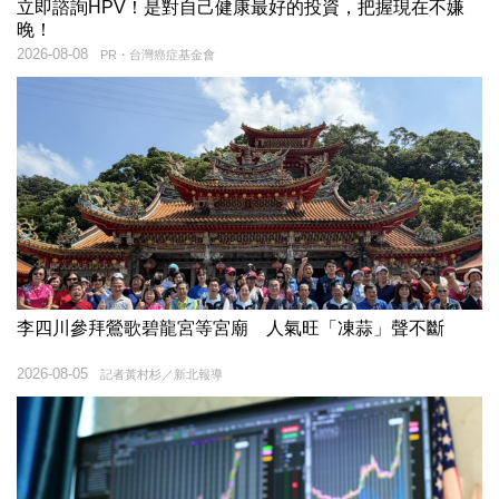
立即諮詢HPV！是對自己健康最好的投資，把握現在不嫌
晚！
2026-08-08
PR・台灣癌症基金會
李四川參拜鶯歌碧龍宮等宮廟 人氣旺「凍蒜」聲不斷
2026-08-05
記者黃村杉／新北報導