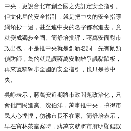
中央，更說台北市創全國之先訂定安全指引。
但文化局的安全指引，就是把中央的安全指導
綱領抄一遍，甚至連中央的名字都寫進去，竟
就變成獨步全國。簡舒培批評，蔣萬安面對市
政出包，不是推中央就是創新名詞，先有鼠類
偵防師，為的就是讓蔣萬安脫離爭議黏鼠板，
再來號稱獨步全國的安全指引，也只是抄中
央。
吳崢表示，蔣萬安近期將市政問題政治化，只
會批鬥民進黨、沈伯洋，萬事推中央，搞得市
民人心惶惶，彷彿市長不在家。簡舒培表示，
早在寶林茶室案時，蔣萬安就將市府明顯錯誤