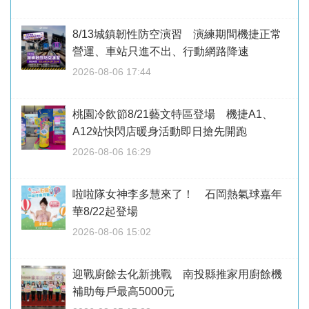
8/13城鎮韌性防空演習 演練期間機捷正常
營運、車站只進不出、行動網路降速
2026-08-06 17:44
桃園冷飲節8/21藝文特區登場 機捷A1、
A12站快閃店暖身活動即日搶先開跑
2026-08-06 16:29
啦啦隊女神李多慧來了！ 石岡熱氣球嘉年
華8/22起登場
2026-08-06 15:02
迎戰廚餘去化新挑戰 南投縣推家用廚餘機
補助每戶最高5000元