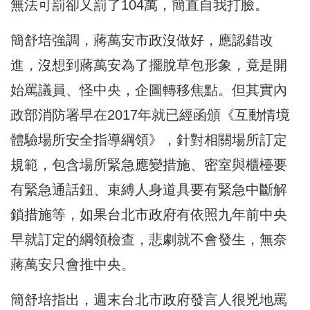
無法可罰卻又罰了104萬，簡直自我打臉。
簡舒培強調，蔣萬安市政沒做好，應認錯改
進，沒想到蔣萬安為了擺脫草包形象，竟是開
始罵議員、怪中央，企圖轉移焦點。但其實內
政部消防署早在2017年就已經函頒《互動情境
體驗場所安全指導綱領》，針對相關場所訂定
規範，包含場所緊急應變措施、密室與櫃檯要
有緊急通話鈕、束縛人身道具要有緊急中斷解
鎖措施等，如果台北市政府有依照九年前中央
早就訂定的綱領檢查，悲劇就不會發生，無奈
蔣萬安只會推中央。
簡舒培指出，週末台北市政府發言人很兇地罵