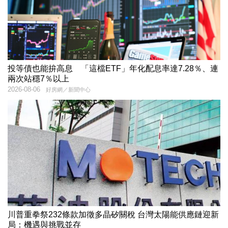
投等債也能拚高息 「這檔ETF」年化配息率達7.28％、連
兩次站穩7％以上
2026-08-06
好房網／新聞中心
川普重拳祭232條款加徵多晶矽關稅 台灣太陽能供應鏈迎新
局：機遇與挑戰並存