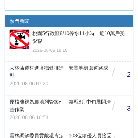
熱門新聞
桃園5行政區8/10停水11小時 近10萬戶受
影響
2026-08-06 18:15
大林蒲遷村進度穩健推進 安置地街廓道路成
/
2
型
2026-08-06 07:20
原核准視為農地列管案件 嘉縣8月中旬展開清
/
3
查作業
2026-08-06 16:53
雲林調解委員貢獻獲肯定 103位績優人員接受