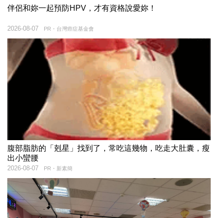
伴侶和妳一起預防HPV，才有資格說愛妳！
2026-08-07
PR・台灣癌症基金會
腹部脂肪的「剋星」找到了，常吃這幾物，吃走大肚囊，瘦
出小蠻腰
2026-08-07
PR・新素簡