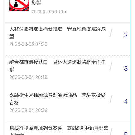
影響
2026-08-06 18:15
大林蒲遷村進度穩健推進 安置地街廓道路成
/
2
型
2026-08-06 07:20
縫合都市最後缺口 員林大道環狀路網全面串
/
3
聯
2026-08-04 20:49
嘉縣衛生局抽驗源春製油廠油品 苯駢芘檢驗
/
4
合格
2026-08-04 20:36
原核准視為農地列管案件 嘉縣8月中旬展開清
/
5