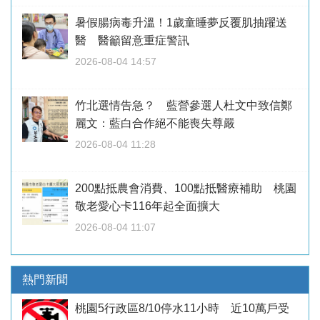
暑假腸病毒升溫！1歲童睡夢反覆肌抽躍送
醫 醫籲留意重症警訊
2026-08-04 14:57
竹北選情告急？ 藍營參選人杜文中致信鄭
麗文：藍白合作絕不能喪失尊嚴
2026-08-04 11:28
200點抵農會消費、100點抵醫療補助 桃園
敬老愛心卡116年起全面擴大
2026-08-04 11:07
熱門新聞
桃園5行政區8/10停水11小時 近10萬戶受