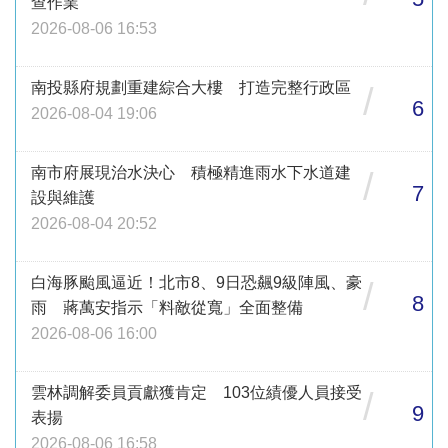
查作業
2026-08-06 16:53
南投縣府規劃重建綜合大樓 打造完整行政區
/
6
2026-08-04 19:06
南市府展現治水決心 積極精進雨水下水道建
/
7
設與維護
2026-08-04 20:52
白海豚颱風逼近！北市8、9日恐飆9級陣風、豪
/
8
雨 蔣萬安指示「料敵從寬」全面整備
2026-08-06 16:00
雲林調解委員貢獻獲肯定 103位績優人員接受
/
9
表揚
2026-08-06 16:58