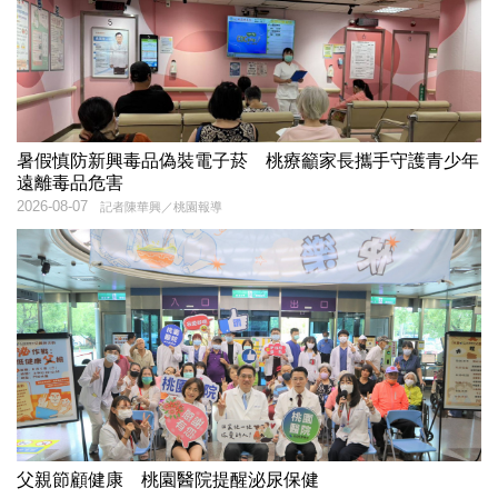
暑假慎防新興毒品偽裝電子菸 桃療籲家長攜手守護青少年
遠離毒品危害
2026-08-07
記者陳華興／桃園報導
父親節顧健康 桃園醫院提醒泌尿保健