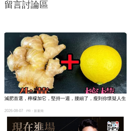
留言討論區
減肥首選，檸檬加它，堅持一週，腰細了，瘦到你懷疑人生
2026-08-07
PR・新素簡