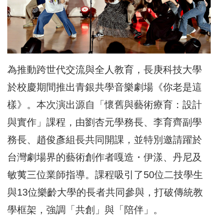
為推動跨世代交流與全人教育，長庚科技大學
於校慶期間推出青銀共學音樂劇場《你老是這
樣》。本次演出源自「懷舊與藝術療育：設計
與實作」課程，由劉杏元學務長、李育齊副學
務長、趙俊彥組長共同開課，並特別邀請躍於
台灣劇場界的藝術創作者嘎造・伊漾、丹尼及
敏荑三位業師指導。課程吸引了50位二技學生
與13位樂齡大學的長者共同參與，打破傳統教
學框架，強調「共創」與「陪伴」。