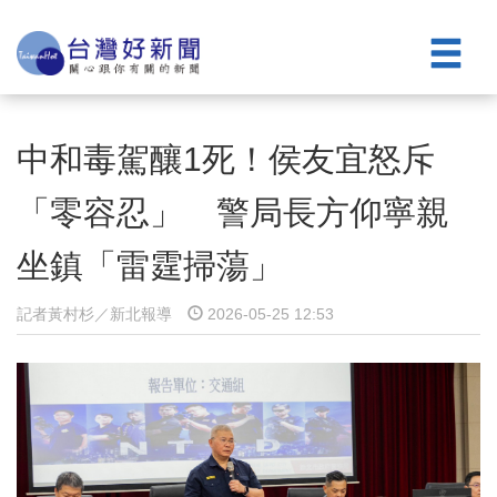
中和毒駕釀1死！侯友宜怒斥
「零容忍」 警局長方仰寧親
坐鎮「雷霆掃蕩」
記者黃村杉／新北報導
2026-05-25 12:53