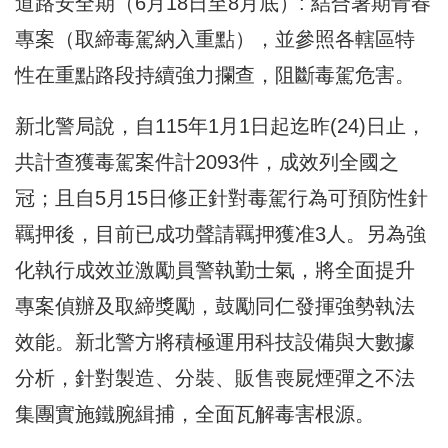
道路安全期（6月18日至8月底）: 結合暑期青春
專案（取締毒駕納入重點），並參照各轄區特
性在重點路段持續強力攔查，阻斷毒駕危害。
新北警局說，
自115年1月1日起迄昨(24)日止，
共計查獲毒駕案件計2093件，成效列全國之
冠；且自5月15日修正針對毒駕行為可預防性針
羈押後，目前已成功聲請羈押獲准3人。另為強
化執行成效並激勵員警執勤士氣，將全面提升
專案偵辦及取締獎勵，鼓勵同仁發揮強勢執法
效能。新北警方將積極運用科技設備與大數據
分析，針對製造、分裝、販售喪屍煙彈之不法
集團實施鐵腕緝捕，全面瓦解毒害根源。