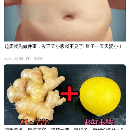
起床就先做件事，沒三天小腹就不見了! 肚子一天天變小！
2026-08-06
PR・新素簡
減肥首選，檸檬加它，堅持一週，腰細了，瘦到你懷疑人生