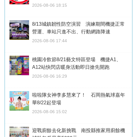
2026-08-06 18:15
8/13城鎮韌性防空演習 演練期間機捷正常
營運、車站只進不出、行動網路降速
2026-08-06 17:44
桃園冷飲節8/21藝文特區登場 機捷A1、
A12站快閃店暖身活動即日搶先開跑
2026-08-06 16:29
啦啦隊女神李多慧來了！ 石岡熱氣球嘉年
華8/22起登場
2026-08-06 15:02
迎戰廚餘去化新挑戰 南投縣推家用廚餘機