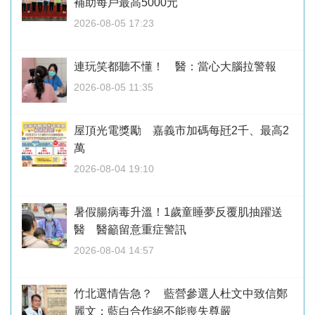
補助每戶最高5000元
2026-08-05 17:23
連玩笑都聽不懂！ 醫：當心大腦拉警報
2026-08-05 11:35
屋頂光電獎勵 嘉義市加碼每瓩2千、最高2
萬
2026-08-04 19:10
暑假腸病毒升溫！1歲童睡夢反覆肌抽躍送
醫 醫籲留意重症警訊
2026-08-04 14:57
竹北選情告急？ 藍營參選人杜文中致信鄭
麗文：藍白合作絕不能喪失尊嚴