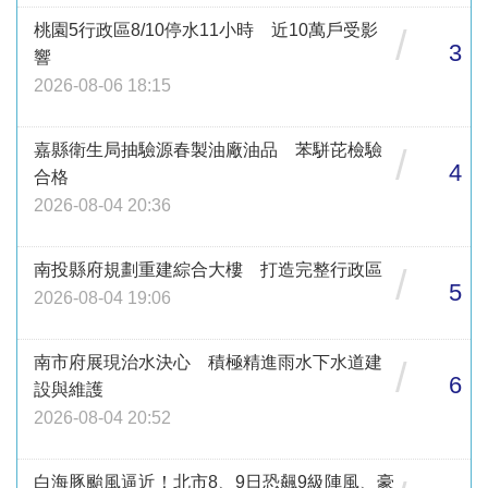
桃園5行政區8/10停水11小時 近10萬戶受影
/
3
響
2026-08-06 18:15
嘉縣衛生局抽驗源春製油廠油品 苯駢芘檢驗
/
4
合格
2026-08-04 20:36
南投縣府規劃重建綜合大樓 打造完整行政區
/
5
2026-08-04 19:06
南市府展現治水決心 積極精進雨水下水道建
/
6
設與維護
2026-08-04 20:52
白海豚颱風逼近！北市8、9日恐飆9級陣風、豪