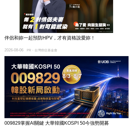
伴侶和妳一起預防HPV，才有資格說愛妳！
2026-08-06
PR・台灣癌症基金會
009829掌握AI關鍵 大華韓國KOSPI 50今強勢開募