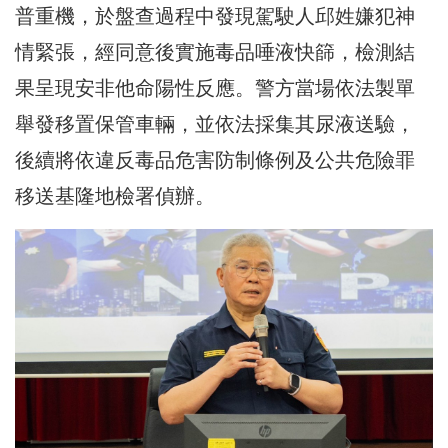
普重機，於盤查過程中發現駕駛人邱姓嫌犯神
情緊張，經同意後實施毒品唾液快篩，檢測結
果呈現安非他命陽性反應。警方當場依法製單
舉發移置保管車輛，並依法採集其尿液送驗，
後續將依違反毒品危害防制條例及公共危險罪
移送基隆地檢署偵辦。