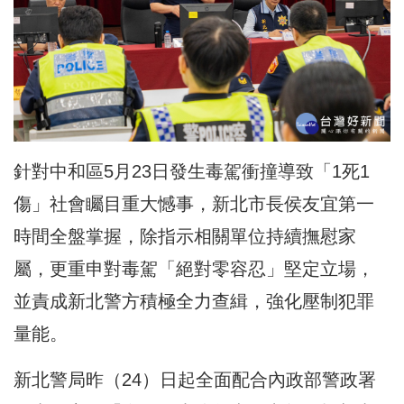
針對中和區5月23日發生毒駕衝撞導致「1死1
傷」社會矚目重大憾事，新北市長侯友宜第一
時間全盤掌握，除指示相關單位持續撫慰家
屬，更重申對毒駕「絕對零容忍」堅定立場，
並責成新北警方積極
全力查緝，強化壓制犯罪
量能
。
新北警局昨（24）日起全面配合內政部警政署