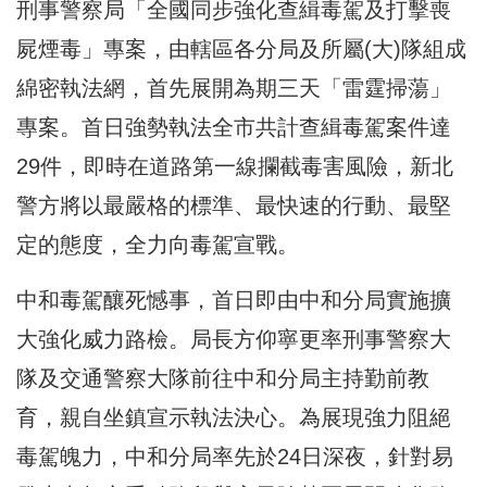
刑事警察局「全國同步強化查緝毒駕及打擊喪
屍煙毒」專案，由轄區各分局及所屬(大)隊組成
綿密執法網，首先展開為期三天「雷霆掃蕩」
專案。
首日強勢執法全市共計查緝毒駕案件達
29件
，即時在道路第一線攔截毒害風險，新北
警方將以最嚴格的標準、最快速的行動、最堅
定的態度，
全力向毒駕宣戰
。
中和毒駕釀死憾事，首日即由中和分局實施擴
大強化威力路檢。局長方仰寧更率刑事警察大
隊及交通警察大隊前往中和分局主持勤前教
育，親自坐鎮宣示執法決心。為展現強力阻絕
毒駕魄力，中和分局率先於24日深夜，針對易