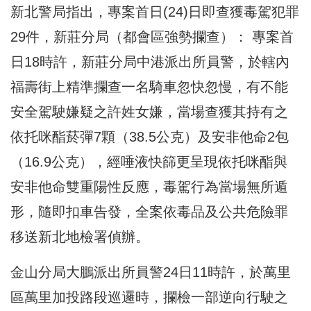
新北警局指出，專案首日(24)日即查獲毒駕犯罪
29件，新莊分局（都會區強勢攔查）： 專案首
日18時許，新莊分局中港派出所員警，於轄內
福壽街上精準攔查一名騎車忽快忽慢，有不能
安全駕駛嫌疑之許姓女嫌，當場查獲其持有之
依托咪酯菸彈7顆（38.5公克）及安非他命2包
（16.9公克），經唾液快篩更呈現依托咪酯與
安非他命雙重陽性反應，毒駕行為當場無所遁
形，隨即扣車告發，全案依毒品及公共危險罪
移送新北地檢署偵辦。
金山分局大鵬派出所員警24日11時許，於萬里
區萬里加投路段巡邏時，攔檢一部逆向行駛之