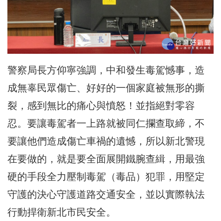
警察局長方仰寧強調，中和發生毒駕憾事，造
成無辜民眾傷亡、好好的一個家庭被無形的撕
裂，感到無比的痛心與憤怒！並指絕對零容
忍。要讓毒駕者一上路就被同仁攔查取締，不
要讓他們造成傷亡車禍的遺憾，所以新北警現
在要做的，就是要全面展開鐵腕查緝，用最強
硬的手段全力壓制毒駕（毒品）犯罪，用堅定
守護的決心守護道路交通安全，並以實際執法
行動捍衛新北市民安全。