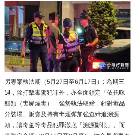
另專案執法期（5月27日至6月17日）: 為期三
週，除打擊毒駕犯罪外，亦全面鎖定「依托咪
酯類（喪屍煙毒）」強勢執法取締，針對毒品
分裝場、販賣及持有毒煙彈加強查緝追溯源
頭，讓毒駕等毒品犯罪澈底「溯源斷根」。而