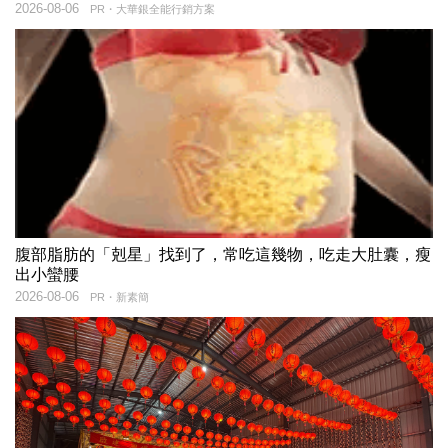
2026-08-06
PR・大華銀全能行銷方案
腹部脂肪的「剋星」找到了，常吃這幾物，吃走大肚囊，瘦
出小蠻腰
2026-08-06
PR・新素簡