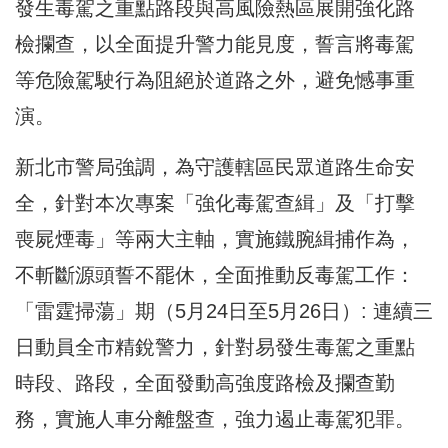
發生毒駕之重點路段與高風險熱區展開強化路
檢攔查，以全面提升警力能見度，誓言將毒駕
等危險駕駛行為阻絕於道路之外，避免憾事重
演。
新北市警局強調，為守護轄區民眾道路生命安
全，針對本次專案「強化毒駕查緝」及「打擊
喪屍煙毒」等兩大主軸，實施鐵腕緝捕作為，
不斬斷源頭誓不罷休，全面推動反毒駕工作：
「雷霆掃蕩」期（5月24日至5月26日）: 連續三
日動員全市精銳警力，針對易發生毒駕之重點
時段、路段，全面發動高強度路檢及攔查勤
務，實施人車分離盤查，強力遏止毒駕犯罪。