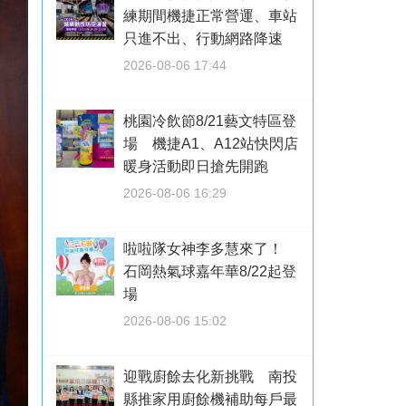
練期間機捷正常營運、車站
只進不出、行動網路降速
2026-08-06 17:44
桃園冷飲節8/21藝文特區登
場 機捷A1、A12站快閃店
暖身活動即日搶先開跑
2026-08-06 16:29
啦啦隊女神李多慧來了！
石岡熱氣球嘉年華8/22起登
場
2026-08-06 15:02
迎戰廚餘去化新挑戰 南投
縣推家用廚餘機補助每戶最