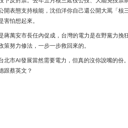
投下反對票。去年五月核三延役公投、大罷免投票
公開表態支持核能，沈伯洋你自己還公開大罵「核
是害怕想起來。
是蔣萬安市長任內促成，台灣的電力是在野黨力挽
政策努力修法，一步一步救回來的。
台北市AI發展當然需要電力，但真的沒你說嘴的份
德跟蔡英文？