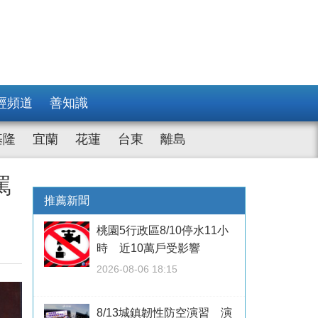
經頻道
善知識
基隆
宜蘭
花蓮
台東
離島
罵
推薦新聞
桃園5行政區8/10停水11小
時 近10萬戶受影響
2026-08-06 18:15
8/13城鎮韌性防空演習 演