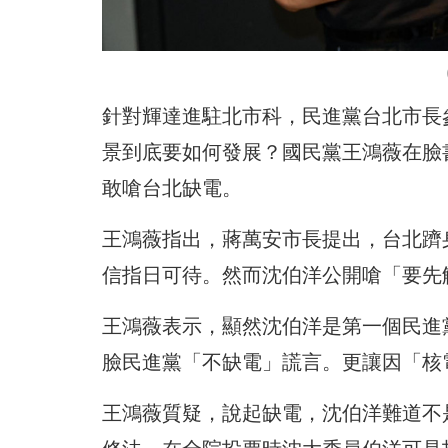
針對輝達進駐北市科，民進黨台北市長
景到底要如何發展？國民黨王鴻薇在臉
敢嗆台北缺電。
王鴻薇指出，蔣萬安市長提出，台北躋
信指日可待。然而沈伯洋公開嗆「要先
王鴻薇表示，顯然沈伯洋是第一個民進
臉民進黨「不缺電」謊言。更讓因「核
王鴻薇質疑，說起缺電，沈伯洋難道不