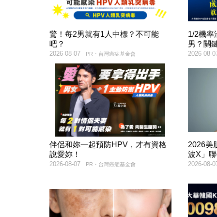
驚！每2男就有1人中標？不可能
1/2機
吧？
男？關
2026-08-07
2026-08-0
PR・台灣癌症基金會
伴侶和妳一起預防HPV，才有資格
2026
說愛妳！
波X」
2026-08-07
2026-08-0
PR・台灣癌症基金會