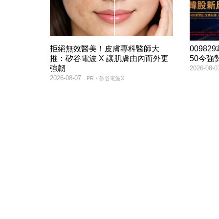
拒絕無效醫美！皮膚專科醫師大
00982
推：矽谷電波 X 讓肌膚由內而外更
50今強
強韌
2026-08-0
2026-08-07
PR・矽谷電波X