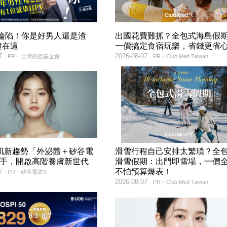
率淪陷！你是好男人還是渣
出國花費難抓？全包式海島假
鍵在這
一價搞定食宿玩樂，省錢更省
7
2026-08-07
PR・台灣癌症基金會
PR・Club Med Taiwan
美肌新趨勢「外泌體＋矽谷電
滑雪行程自己安排太繁瑣？全
聯手，開啟高階養膚新世代
滑雪假期：出門即雪場，一價
不怕預算爆表！
7
PR・矽谷電波X
2026-08-07
PR・Club Med Taiwan