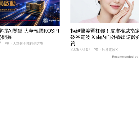
9掌握AI關鍵 大華韓國KOSPI
拒絕醫美冤枉錢！皮膚權威指
勢開募
矽谷電波 X 由內而外養出逆齡
質
7
PR・大華銀全能行銷方案
2026-08-07
PR・矽谷電波X
Recommended by