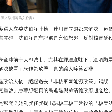
（圖／翻攝蔣萬安臉書）
參選人立委沈伯洋吐槽，連用電問題都未解決，這
書開砲，沈伯洋是忘記還是害怕想起，反對核電延
身全球前十大AI城市。尤其在輝達進駐下，這項願
解決缺電」來作為攻擊，真的讓人啼笑皆非。
黨政治人物，認證過去「非核家園能源政策」錯誤
電重啟」急著想翻頁的民進黨與賴清德政府超尷尬
是幫兇？她剛就任就提出讓核二核三延役的「核管