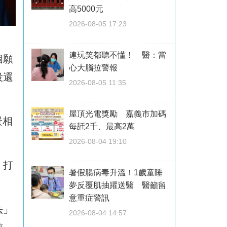
高5000元
2026-08-05 17:23
連玩笑都聽不懂！ 醫：當
個願
心大腦拉警報
役還
2026-08-05 11:35
屋頂光電獎勵 嘉義市加碼
景相
每瓩2千、最高2萬
2026-08-04 19:10
，打
暑假腸病毒升溫！1歲童睡
。
夢反覆肌抽躍送醫 醫籲留
意重症警訊
法」
2026-08-04 14:57