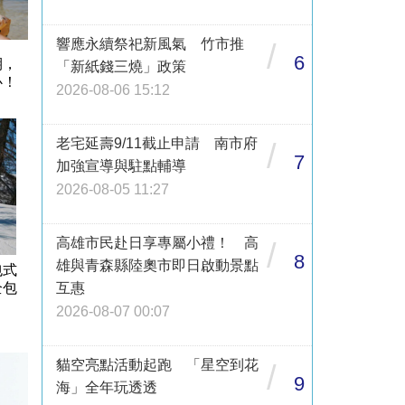
響應永續祭祀新風氣 竹市推
/
6
期，
「新紙錢三燒」政策
心！
2026-08-06 15:12
老宅延壽9/11截止申請 南市府
/
7
加強宣導與駐點輔導
2026-08-05 11:27
高雄市民赴日享專屬小禮！ 高
/
8
雄與青森縣陸奧市即日啟動景點
包式
互惠
全包
2026-08-07 00:07
貓空亮點活動起跑 「星空到花
/
9
海」全年玩透透