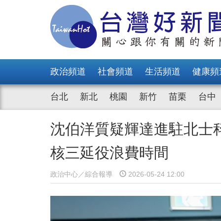
政治頻道
社會頻道
生活頻道
健康頻
台北
新北
桃園
新竹
苗栗
台中
沈伯洋質疑輝達進駐北士
核三延役浪費時間
政治中心／綜合報導
2026-05-24 12:00