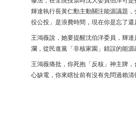
修法，在全院投票時沈大委員伯洋可是
輝達執行長黃仁勳主動關注能源議題，
役公投」是浪費時間，現在你是忘了還
王鴻薇說，她要提醒沈伯洋委員，輝達
瀾，從民進黨「非核家園」錯誤的能源
王鴻薇痛批，你死抱「反核」神主牌，
心缺電，你來瞎扯前有沒有先問過賴清