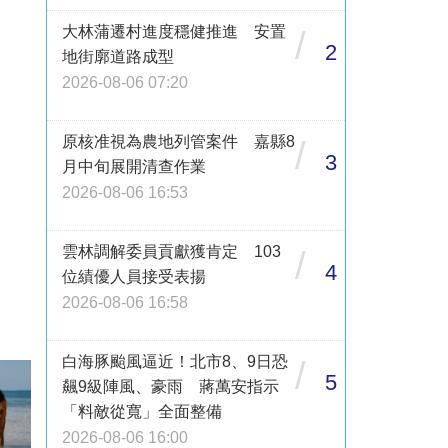
大林蒲遷村進度穩健推進 安置
/
2
地街廓道路成型
2026-08-06 07:20
原核准視為農地列管案件 嘉縣8
/
3
月中旬展開清查作業
2026-08-06 16:53
雲林調解委員貢獻獲肯定 103
/
4
位績優人員接受表揚
2026-08-06 16:58
白海豚颱風逼近！北市8、9日恐
/
5
飆9級陣風、豪雨 蔣萬安指示
「料敵從寬」全面整備
2026-08-06 16:00