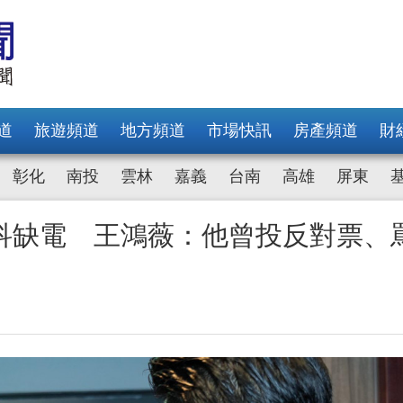
道
旅遊頻道
地方頻道
市場快訊
房產頻道
財
彰化
南投
雲林
嘉義
台南
高雄
屏東
科缺電 王鴻薇：他曾投反對票、