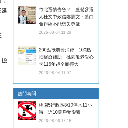
前，
竹北選情告急？ 藍營參選
三延
人杜文中致信鄭麗文：藍白
合作絕不能喪失尊嚴
2026-08-04 11:28
狂
200點抵農會消費、100點
抵醫療補助 桃園敬老愛心
。擔
卡116年起全面擴大
2026-08-04 11:07
熱門新聞
桃園5行政區8/10停水11小
時 近10萬戶受影響
2026-08-06 18:15