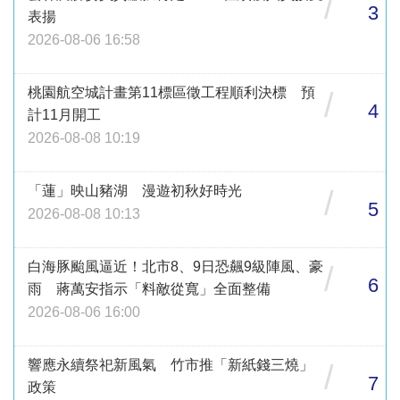
/
3
表揚
2026-08-06 16:58
桃園航空城計畫第11標區徵工程順利決標 預
/
4
計11月開工
2026-08-08 10:19
「蓮」映山豬湖 漫遊初秋好時光
/
5
2026-08-08 10:13
白海豚颱風逼近！北市8、9日恐飆9級陣風、豪
/
6
雨 蔣萬安指示「料敵從寬」全面整備
2026-08-06 16:00
響應永續祭祀新風氣 竹市推「新紙錢三燒」
/
7
政策