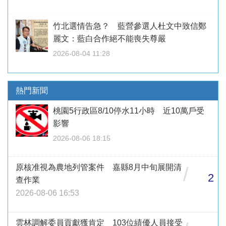
竹北選情告急？ 藍營參選人杜文中致信鄭
麗文：藍白合作絕不能喪失尊嚴
2026-08-04 11:28
熱門新聞
桃園5行政區8/10停水11小時 近10萬戶受
影響
2026-08-06 18:15
原核准視為農地列管案件 嘉縣8月中旬展開清
/
2
查作業
2026-08-06 16:53
雲林調解委員貢獻獲肯定 103位績優人員接受