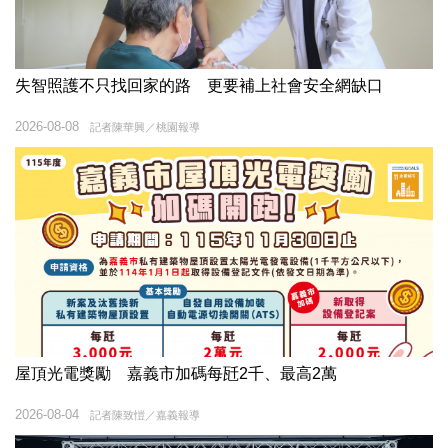
失智照護不只找回家的路 更要補上社會安全網缺口
2026-08-08
記者陳華興／桃園報導
屋頂光電獎勵 嘉義市加碼每瓩2千、最高2萬
2026-08-04
記者陳致愷／嘉義報導