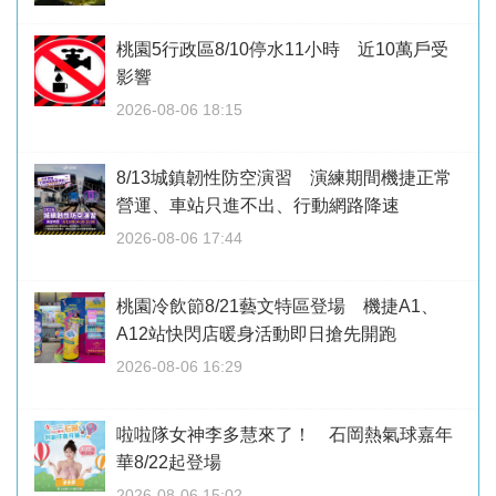
桃園5行政區8/10停水11小時 近10萬戶受
影響
2026-08-06 18:15
8/13城鎮韌性防空演習 演練期間機捷正常
營運、車站只進不出、行動網路降速
2026-08-06 17:44
桃園冷飲節8/21藝文特區登場 機捷A1、
A12站快閃店暖身活動即日搶先開跑
2026-08-06 16:29
啦啦隊女神李多慧來了！ 石岡熱氣球嘉年
華8/22起登場
2026-08-06 15:02