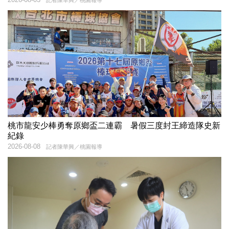
桃市龍安少棒勇奪原鄉盃二連霸 暑假三度封王締造隊史新
紀錄
2026-08-08
記者陳華興／桃園報導