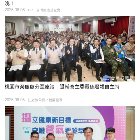
晚！
2026-08-08
PR・台灣癌症基金會
桃園市榮服處分區座談 退輔會主委嚴德發親自主持
2026-08-05
記者陳華興／桃園報導