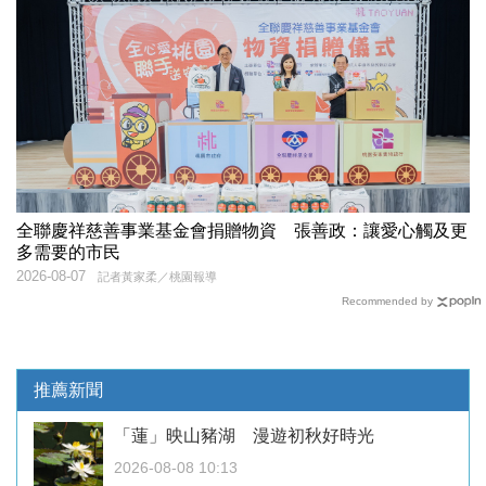
全聯慶祥慈善事業基金會捐贈物資 張善政：讓愛心觸及更
多需要的市民
2026-08-07
記者黃家柔／桃園報導
Recommended by
推薦新聞
「蓮」映山豬湖 漫遊初秋好時光
2026-08-08 10:13