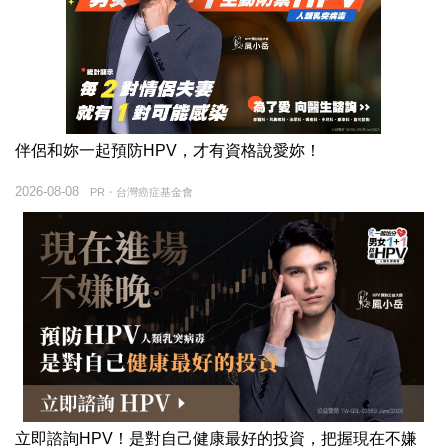
伴侶和妳一起預防HPV，才有資格說愛妳！
2026-08-08
PR・台灣癌症基金會
立即諮詢HPV！是對自己健康最好的投資，把握現在不嫌