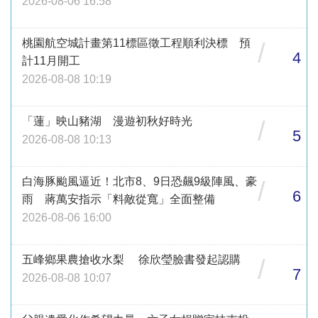
2026-08-06 16:58
桃園航空城計畫第11標區徵工程順利決標 預
/
4
計11月開工
2026-08-08 10:19
「蓮」映山豬湖 漫遊初秋好時光
/
5
2026-08-08 10:13
白海豚颱風逼近！北市8、9日恐飆9級陣風、豪
/
6
雨 蔣萬安指示「料敵從寬」全面整備
2026-08-06 16:00
五峰鄉果農搶收水梨 徐欣瑩臉書發起認購
/
7
2026-08-08 10:07