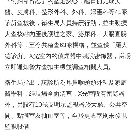
「偷拍零容忍」的堅定決心，繼日前完成美
醫、皮膚科、整形外科、外科、婦產科等41家
診所查核後，衛生局人員持續行動，並主動擴
大查核轄內產後護理之家、泌尿科、大腸直腸
外科等，至今共稽查63家機構，並查獲「羅大
德診所」X光室內的偵煙器中裝設密錄器，當場
立即通知警方查扣主機並調查相關人員。
衛生局指出，該診所為耳鼻喉頭頸外科及家庭
醫學科，經現場全面清查，X光室設有密錄器
外，另設有10幾支明示監視器於大廳、公共空
間、點滴室及抽血室等，至於更衣室則未發現
監視設備。