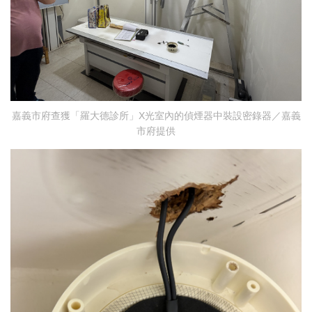
嘉義市府查獲「羅大德診所」X光室內的偵煙器中裝設密錄器／嘉義
市府提供