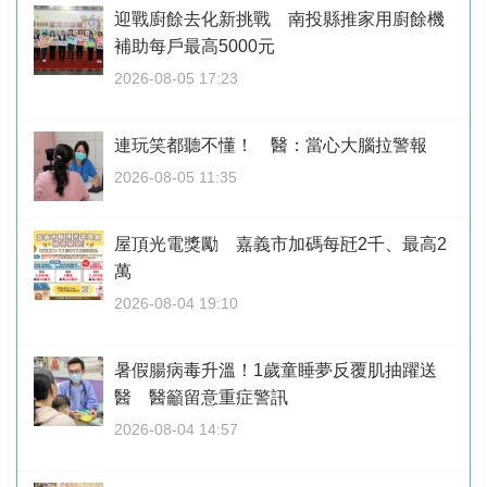
迎戰廚餘去化新挑戰 南投縣推家用廚餘機
補助每戶最高5000元
2026-08-05 17:23
連玩笑都聽不懂！ 醫：當心大腦拉警報
2026-08-05 11:35
屋頂光電獎勵 嘉義市加碼每瓩2千、最高2
萬
2026-08-04 19:10
暑假腸病毒升溫！1歲童睡夢反覆肌抽躍送
醫 醫籲留意重症警訊
2026-08-04 14:57