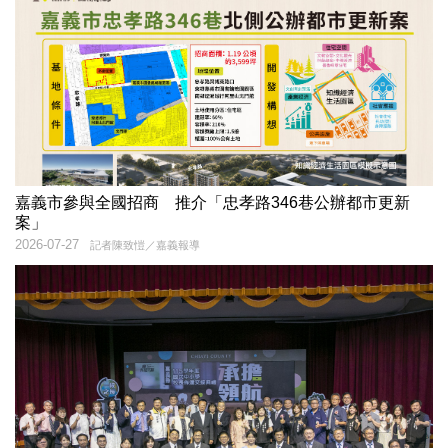
嘉義市參與全國招商 推介「忠孝路346巷公辦都市更新
案」
2026-07-27
記者陳致愷／嘉義報導