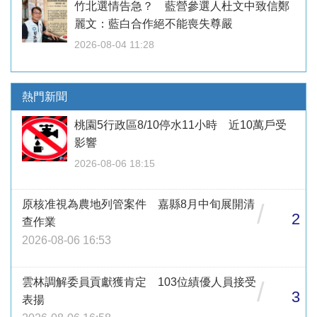
竹北選情告急？ 藍營參選人杜文中致信鄭
麗文：藍白合作絕不能喪失尊嚴
2026-08-04 11:28
熱門新聞
桃園5行政區8/10停水11小時 近10萬戶受
影響
2026-08-06 18:15
原核准視為農地列管案件 嘉縣8月中旬展開清
/
2
查作業
2026-08-06 16:53
雲林調解委員貢獻獲肯定 103位績優人員接受
/
3
表揚