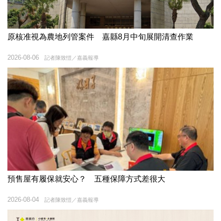
原核准視為農地列管案件 嘉縣8月中旬展開清查作業
2026-08-06
記者陳致愷／嘉義報導
預售屋有履保就安心？ 五種保障方式差很大
2026-08-04
記者陳致愷／嘉義報導