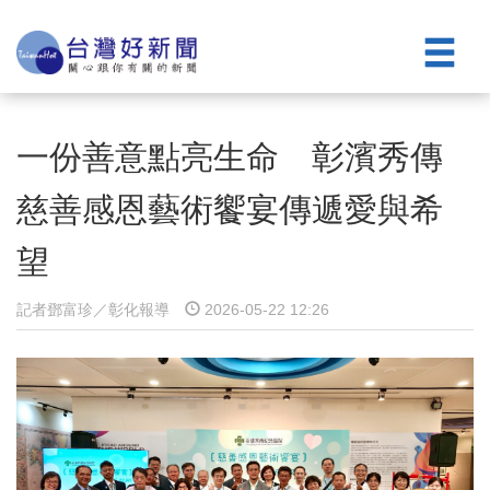
一份善意點亮生命 彰濱秀傳
慈善感恩藝術饗宴傳遞愛與希
望
記者鄧富珍／彰化報導
2026-05-22 12:26