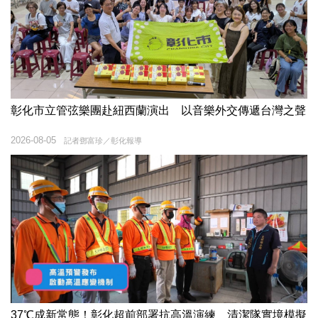
彰化市立管弦樂團赴紐西蘭演出 以音樂外交傳遞台灣之聲
2026-08-05
記者鄧富珍／彰化報導
37℃成新常態！彰化超前部署抗高溫演練 清潔隊實境模擬