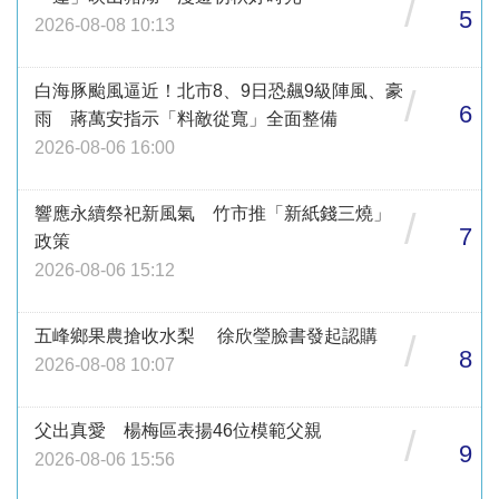
/
5
2026-08-08 10:13
白海豚颱風逼近！北市8、9日恐飆9級陣風、豪
/
6
雨 蔣萬安指示「料敵從寬」全面整備
2026-08-06 16:00
響應永續祭祀新風氣 竹市推「新紙錢三燒」
/
7
政策
2026-08-06 15:12
五峰鄉果農搶收水梨 徐欣瑩臉書發起認購
/
8
2026-08-08 10:07
父出真愛 楊梅區表揚46位模範父親
/
9
2026-08-06 15:56