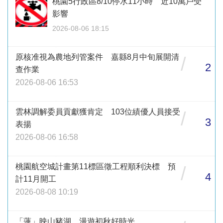
桃園5行政區8/10停水11小時 近10萬戶受
影響
2026-08-06 18:15
原核准視為農地列管案件 嘉縣8月中旬展開清
/
2
查作業
2026-08-06 16:53
雲林調解委員貢獻獲肯定 103位績優人員接受
/
3
表揚
2026-08-06 16:58
桃園航空城計畫第11標區徵工程順利決標 預
/
4
計11月開工
2026-08-08 10:19
「蓮」映山豬湖 漫遊初秋好時光