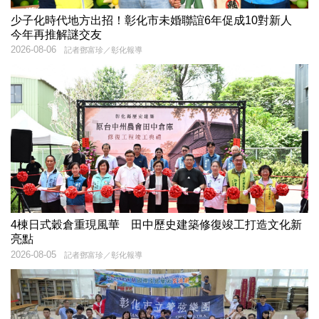
少子化時代地方出招！彰化市未婚聯誼6年促成10對新人
今年再推解謎交友
2026-08-06
記者鄧富珍／彰化報導
4棟日式穀倉重現風華 田中歷史建築修復竣工打造文化新
亮點
2026-08-05
記者鄧富珍／彰化報導