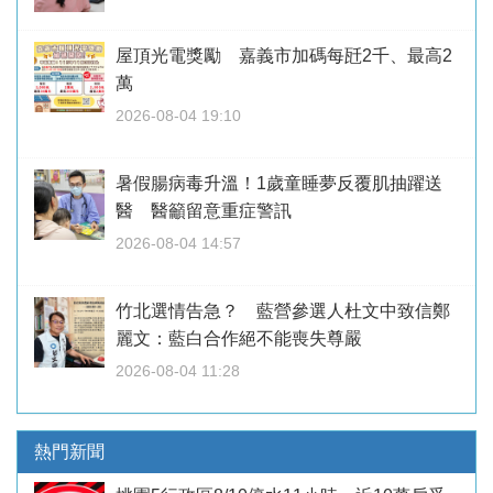
屋頂光電獎勵 嘉義市加碼每瓩2千、最高2
萬
2026-08-04 19:10
暑假腸病毒升溫！1歲童睡夢反覆肌抽躍送
醫 醫籲留意重症警訊
2026-08-04 14:57
竹北選情告急？ 藍營參選人杜文中致信鄭
麗文：藍白合作絕不能喪失尊嚴
2026-08-04 11:28
熱門新聞