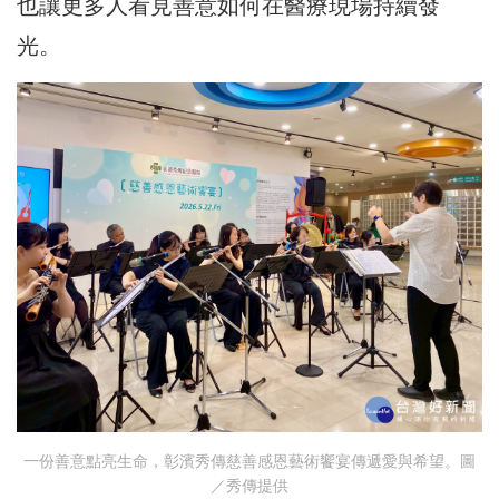
也讓更多人看見善意如何在醫療現場持續發
光。
一份善意點亮生命，彰濱秀傳慈善感恩藝術饗宴傳遞愛與希望。圖
／秀傳提供