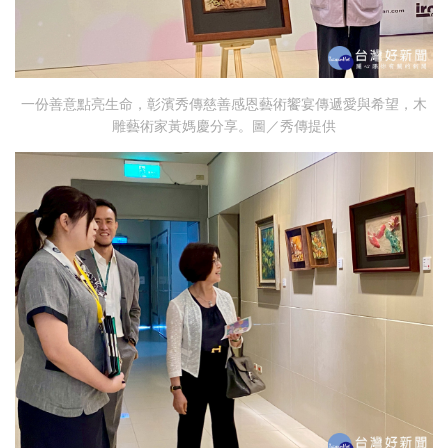
一份善意點亮生命，彰濱秀傳慈善感恩藝術饗宴傳遞愛與希望，木
雕藝術家黃媽慶分享。圖／秀傳提供