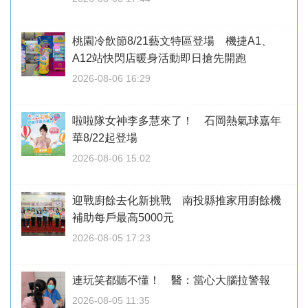
桃園冷飲節8/21藝文特區登場 機捷A1、
A12站快閃店暖身活動即日搶先開跑
2026-08-06 16:29
啦啦隊女神李多慧來了！ 石岡熱氣球嘉年
華8/22起登場
2026-08-06 15:02
迎戰廚餘去化新挑戰 南投縣推家用廚餘機
補助每戶最高5000元
2026-08-05 17:23
連玩笑都聽不懂！ 醫：當心大腦拉警報
2026-08-05 11:35