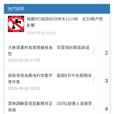
熱門新聞
桃園5行政區8/10停水11小時 近10萬戶受
影響
2026-08-06 18:15
大林蒲遷村進度穩健推進 安置地街廓道路成
/
2
型
2026-08-06 07:20
原核准視為農地列管案件 嘉縣8月中旬展開清
/
3
查作業
2026-08-06 16:53
雲林調解委員貢獻獲肯定 103位績優人員接受
/
4
表揚