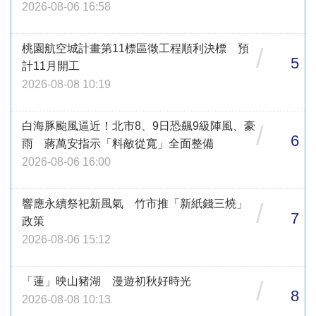
2026-08-06 16:58
桃園航空城計畫第11標區徵工程順利決標 預
/
5
計11月開工
2026-08-08 10:19
白海豚颱風逼近！北市8、9日恐飆9級陣風、豪
/
6
雨 蔣萬安指示「料敵從寬」全面整備
2026-08-06 16:00
響應永續祭祀新風氣 竹市推「新紙錢三燒」
/
7
政策
2026-08-06 15:12
「蓮」映山豬湖 漫遊初秋好時光
/
8
2026-08-08 10:13