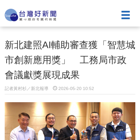
新北建照AI輔助審查獲「智慧城
市創新應用獎」 工務局市政
會議獻獎展現成果
記者黃村杉／新北報導
2026-05-20 10:52