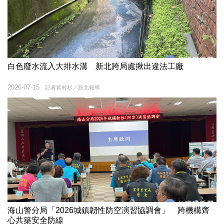
白色廢水流入大排水溝 新北跨局處揪出違法工廠
2026-07-15
記者黃村杉／新北報導
海山警分局「2026城鎮韌性防空演習協調會」 跨機構齊
心共築安全防線