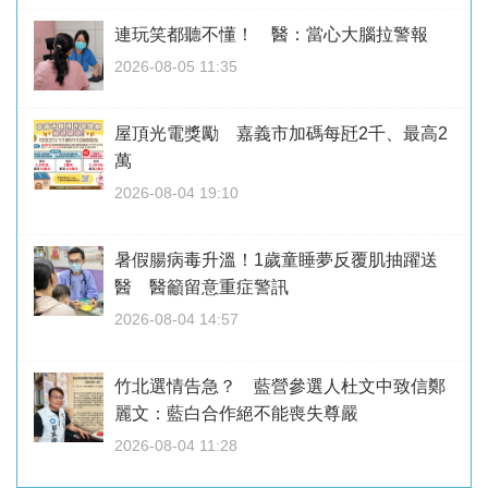
連玩笑都聽不懂！ 醫：當心大腦拉警報
2026-08-05 11:35
屋頂光電獎勵 嘉義市加碼每瓩2千、最高2
萬
2026-08-04 19:10
暑假腸病毒升溫！1歲童睡夢反覆肌抽躍送
醫 醫籲留意重症警訊
2026-08-04 14:57
竹北選情告急？ 藍營參選人杜文中致信鄭
麗文：藍白合作絕不能喪失尊嚴
2026-08-04 11:28