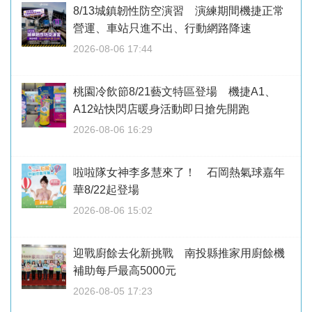
8/13城鎮韌性防空演習 演練期間機捷正常
營運、車站只進不出、行動網路降速
2026-08-06 17:44
桃園冷飲節8/21藝文特區登場 機捷A1、
A12站快閃店暖身活動即日搶先開跑
2026-08-06 16:29
啦啦隊女神李多慧來了！ 石岡熱氣球嘉年
華8/22起登場
2026-08-06 15:02
迎戰廚餘去化新挑戰 南投縣推家用廚餘機
補助每戶最高5000元
2026-08-05 17:23