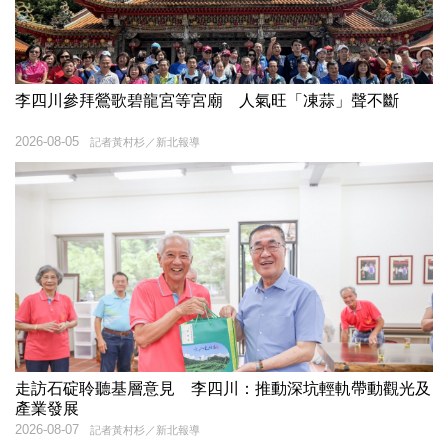
李四川參拜鶯歌碧龍宮等宮廟 人氣旺「凍蒜」聲不斷
2026-08-05
記者黃村杉／新北報導
走訪石碇聆聽基層意見 李四川：推動深坑輕軌帶動觀光及
產業發展
2026-08-07
記者黃村杉／新北報導