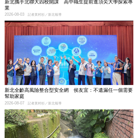
新北攜手北聯大四校開課 高中職生提前進頂尖大學探索專
業
2026-08-03
記者黃村杉／新北報導
新北全齡高風險整合型安全網 侯友宜：不遺漏任一個需要
幫助家庭
2026-08-07
記者黃村杉／新北報導