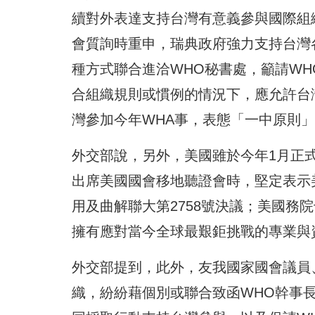
續對外表達支持台灣有意義參與國際組織；瑞典外
會質詢時重申，瑞典政府強力支持台灣
種方式聯合進洽WHO秘書處，籲請W
合組織規則或慣例的情況下，應允許台
灣參加今年WHA事，表態「一中原則
外交部說，另外，美國雖於今年1月正式退出
出席美國國會移地聽證會時，堅定表示
用及曲解聯大第2758號決議；美國務
擁有應對當今全球最艱鉅挑戰的專業與
外交部提到，此外，友我國家國會議員
織，紛紛藉個別或聯合致函WHO幹事