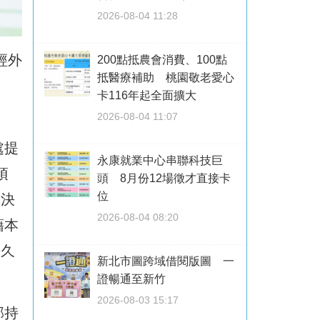
2026-08-04 11:28
經外
200點抵農會消費、100點
抵醫療補助 桃園敬老愛心
卡116年起全面擴大
2026-08-04 11:07
處提
永康就業中心串聯科技巨
項
頭 8月份12場徵才直接卡
位
我決
2026-08-04 08:20
藉本
長久
新北市圖跨域借閱版圖 一
證暢通至新竹
2026-08-03 15:17
部持