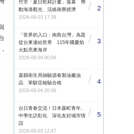
灣
竹市「夏日乾杯計畫」落幕 帶
/
2
動海港觀光、活絡南寮經濟
2026-08-03 17:39
與
「世界的入口：南島台灣」為題
/
台
3
從台東連結世界 115年國慶焰
獻，
火點亮東海岸
2026-08-04 00:06
嘉縣衛生局抽驗源春製油廠油
/
4
品 苯駢芘檢驗合格
2026-08-04 20:36
台日青春交流！日本森町青年、
/
5
中學生訪彰化 深化友好城市情
誼
2026-08-03 12:47