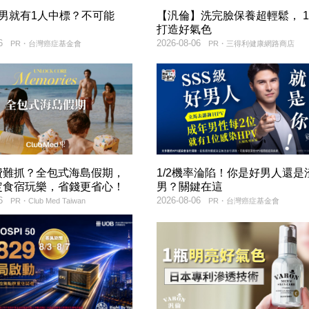
2男就有1人中標？不可能
【汎倫】洗完臉保養超輕鬆， 
打造好氣色
6
2026-08-06
PR・台灣癌症基金會
PR・三得利健康網路商店
費難抓？全包式海島假期，
1/2機率淪陷！你是好男人還是
定食宿玩樂，省錢更省心！
男？關鍵在這
6
2026-08-06
PR・Club Med Taiwan
PR・台灣癌症基金會