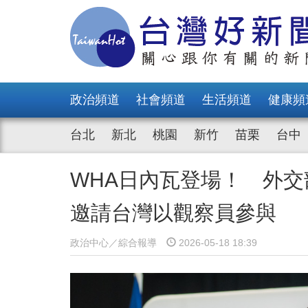
政治頻道
社會頻道
生活頻道
健康頻
台北
新北
桃園
新竹
苗栗
台中
WHA日內瓦登場！ 外交
邀請台灣以觀察員參與
政治中心／綜合報導
2026-05-18 18:39