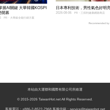
9掌握AI關鍵 大華韓國KOSPI
日本專利技術，男性氣色好明
勢開募
2026-08-06
PR・三得利健康網路商店
6
PR・大華銀全能行銷方案
Recommended by
本站由大運聯和國際有限公司所維運
© 2015-2026 TaiwanHot.net All Rights Reserved.
客服電話：+886-2-8522-7968 客服信箱：service@taiwanhot.net