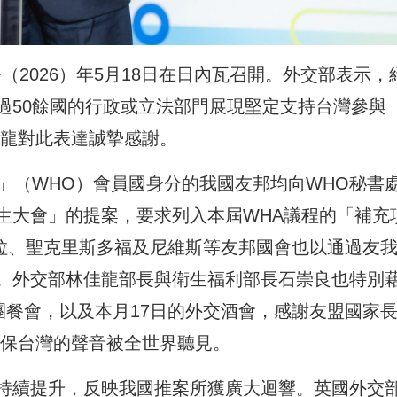
（2026）年5月18日在日內瓦召開。外交部表示，
過50餘國的行政或立法部門展現堅定支持台灣參與
佳龍對此表達誠摯感謝。
」（WHO）會員國身分的我國友邦均向WHO秘書
生大會」的提案，要求列入本屆WHA議程的「補充
）；瓜地馬拉、聖克里斯多福及尼維斯等友邦國會也以通過友
。外交部林佳龍部長與衛生福利部長石崇良也特別
團餐會，以及本月17日的外交酒會，感謝友盟國家
確保台灣的聲音被全世界聽見。
持續提升，反映我國推案所獲廣大迴響。英國外交