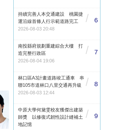
持續完善人本交通建設 桃園捷
/
6
運沿線首條人行示範道路完工
2026-08-03 20:48
南投縣府規劃重建綜合大樓 打
/
7
造完整行政區
2026-08-04 19:06
林口區A3計畫道路竣工通車 串
/
8
聯105市道林口八里交通再升級
2026-08-03 12:44
中原大學何黛雯校友獲傑出建築
/
9
師獎 以修復式韌性設計縫補土
地記憶