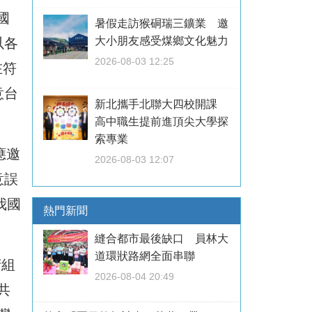
國
暑假走訪猴硐瑞三鑛業 邀
大小朋友感受煤鄉文化魅力
以各
2026-08-03 12:25
在符
意台
新北攜手北聯大四校開課
高中職生提前進頂尖大學探
索專業
應邀
2026-08-03 12:07
意誤
我國
熱門新聞
縫合都市最後缺口 員林大
道環狀路網全面串聯
府組
2026-08-04 20:49
共