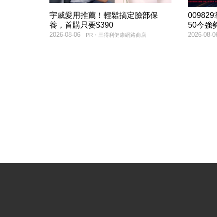
宇威愛用推薦！輕鬆搞定臉部保
00982
養，首購只要$390
50今強
2026-08-06
2026-08-0
PR・三得利健康網路商店