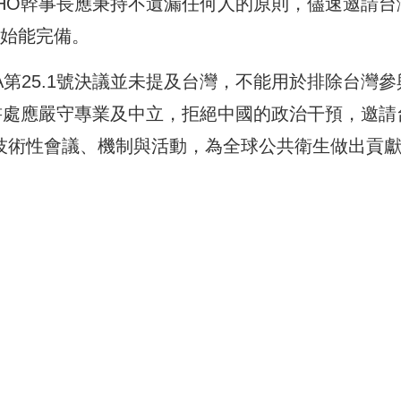
HO幹事長應秉持不遺漏任何人的原則，儘速邀請台
全始能完備。
A第25.1號決議並未提及台灣，不能用於排除台灣參
書處應嚴守專業及中立，拒絕中國的政治干預，邀請
O技術性會議、機制與活動，為全球公共衛生做出貢