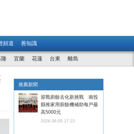
經頻道
善知識
基隆
宜蘭
花蓮
台東
離島
案
推薦新聞
迎戰廚餘去化新挑戰 南投
縣推家用廚餘機補助每戶最
高5000元
2026-08-05 17:23