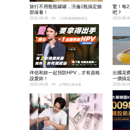
旅行不用瓶瓶罐罐，汎倫1瓶搞定臉
驚！每
部保養！
吧？
2026-08-06
2026-08-0
PR・三得利健康網路商店
伴侶和妳一起預防HPV，才有資格
出國花
說愛妳！
一價搞
2026-08-06
2026-08-0
PR・台灣癌症基金會