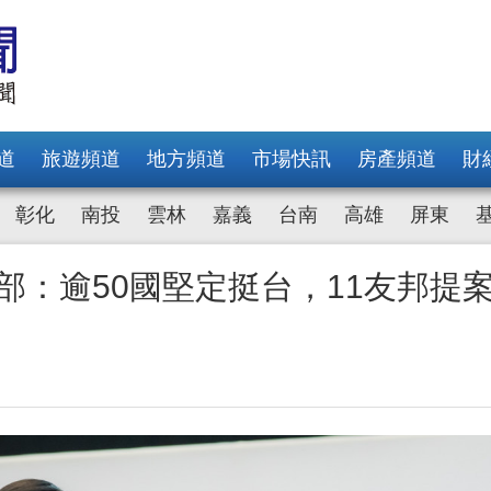
道
旅遊頻道
地方頻道
市場快訊
房產頻道
財
彰化
南投
雲林
嘉義
台南
高雄
屏東
部：逾50國堅定挺台，11友邦提