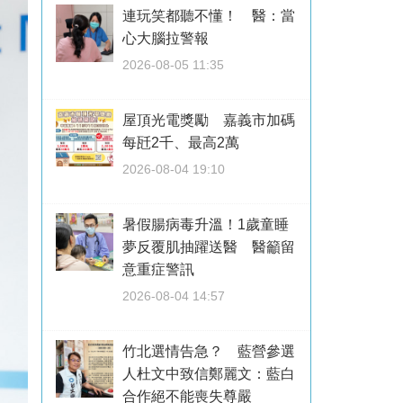
連玩笑都聽不懂！ 醫：當
心大腦拉警報
2026-08-05 11:35
屋頂光電獎勵 嘉義市加碼
每瓩2千、最高2萬
2026-08-04 19:10
暑假腸病毒升溫！1歲童睡
夢反覆肌抽躍送醫 醫籲留
意重症警訊
2026-08-04 14:57
竹北選情告急？ 藍營參選
人杜文中致信鄭麗文：藍白
合作絕不能喪失尊嚴