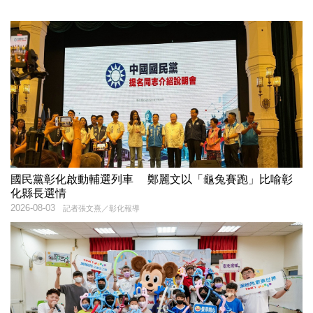
國民黨彰化啟動輔選列車 鄭麗文以「龜兔賽跑」比喻彰
化縣長選情
2026-08-03
記者張文熹／彰化報導