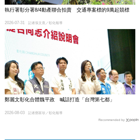
執行署彰分署8/4動產聯合拍賣 交通專案標的9萬起競標
2026-07-31
記者張文熹／彰化報導
鄭麗文彰化合體魏平政 喊話打造「台灣第七都」
2026-08-03
記者鄧富珍／彰化報導
Recommended by