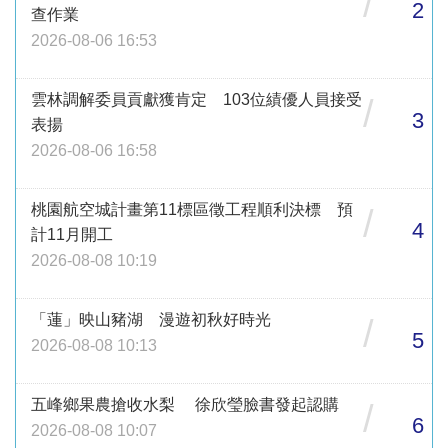
/
2
查作業
2026-08-06 16:53
雲林調解委員貢獻獲肯定 103位績優人員接受
/
3
表揚
2026-08-06 16:58
桃園航空城計畫第11標區徵工程順利決標 預
/
4
計11月開工
2026-08-08 10:19
「蓮」映山豬湖 漫遊初秋好時光
/
5
2026-08-08 10:13
五峰鄉果農搶收水梨 徐欣瑩臉書發起認購
/
6
2026-08-08 10:07