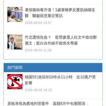
暑假腸病毒升溫！1歲童睡夢反覆肌抽躍送
醫 醫籲留意重症警訊
2026-08-04 14:57
竹北選情告急？ 藍營參選人杜文中致信鄭
麗文：藍白合作絕不能喪失尊嚴
2026-08-04 11:28
熱門新聞
桃園5行政區8/10停水11小時 近10萬戶受
影響
2026-08-06 18:15
原核准視為農地列管案件 嘉縣8月中旬展開清