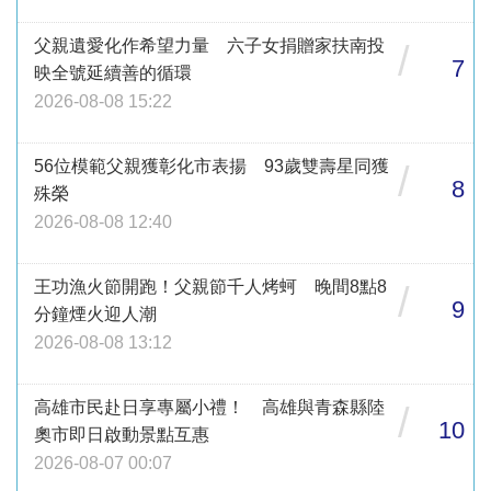
父親遺愛化作希望力量 六子女捐贈家扶南投
/
7
映全號延續善的循環
2026-08-08 15:22
56位模範父親獲彰化市表揚 93歲雙壽星同獲
/
8
殊榮
2026-08-08 12:40
王功漁火節開跑！父親節千人烤蚵 晚間8點8
/
9
分鐘煙火迎人潮
2026-08-08 13:12
高雄市民赴日享專屬小禮！ 高雄與青森縣陸
/
10
奧市即日啟動景點互惠
2026-08-07 00:07