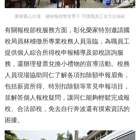
榮家暖心出發 健檢報稅雙管齊下 守護職員工全方位福祉
有關報稅節稅服務方面，彰化榮家特別邀請國
稅局員林稽徵所專業稅務人員蒞臨，為職員工
提供個人綜合所得稅申報輔導及節稅諮詢服
務，還辦理發票兌換小禮物的宣導活動。稅務
人員現場協助同仁了解各項扣除額申報眉角，
包括薪資所得、特別扣除額等常見申報項目，
並解答個人報稅疑問，讓同仁能夠輕鬆完成報
稅、合法節稅，免去自行奔波還有摸索資訊的
困擾。