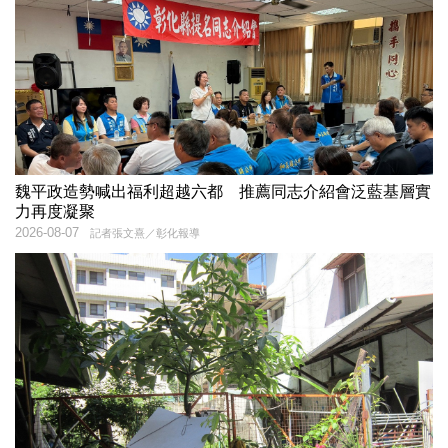
魏平政造勢喊出福利超越六都 推薦同志介紹會泛藍基層實
力再度凝聚
2026-08-07
記者張文熹／彰化報導