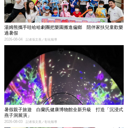
湯姆熊攜手哇哈哈劇團把樂園搬進偏鄉 陪伴家扶兒童歡樂
過暑假
2026-08-04
記者張文熹／彰化報導
暑假親子旅遊 白蘭氏健康博物館全新升級 打造「沉浸式
燕子洞展演」
2026-08-03
記者張文熹／彰化報導