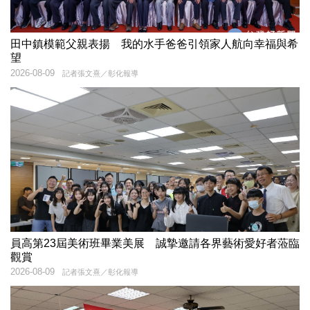
田中鎮模範父親表揚 我的水手爸爸引領家人航向幸福與希
望
2026-08-09
記者張文熹／彰化報導
員高第23屆美術班畢業美展 誠摯邀請各界藝術愛好者蒞臨
觀賞
2026-08-09
記者張文熹／彰化報導