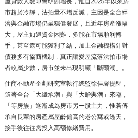
屋貸款人數即會明顯增長，惟自2025年以來房
市趨於冷靜，法拍量不增反減，主因是全台經
濟與金融市場仍呈穩健發展，且近年房產漲幅
大，屋主如遇資金困難，多能在市場順利轉
手，甚至還可能獲利了結，加上金融機構針對
債務多有協商機制，真正讓愛屋流落法拍市場
者較屬少數，房市並未出現明顯「斷頭潮」。
住商不動產企劃研究室執行總監徐佳馨提醒，
隨著全台「大繼承潮」與「大贈與潮」來臨，
「等房族」逐漸成為房市另一股主力，惟若傳
承自長輩的房產屬屋齡偏高的老公寓或透天，
接手後往往需投入高額修繕費用。