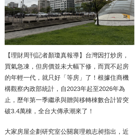
【理財周刊記者顏瓊真報導】台灣因打炒房，
買氣急凍，但房價並未大幅下修，而買不起房
的年輕一代，就只好「等房」了！根據住商機
構觀察內政部統計，自2023年起至2026年為
止，歷年第一季繼承與贈與移轉棟數合計皆突
破3.4萬棟，全台大傳承潮來了！
大家房屋企劃研究室公關襄理賴志昶指出，近