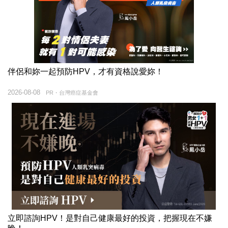
伴侶和妳一起預防HPV，才有資格說愛妳！
2026-08-08
PR・台灣癌症基金會
立即諮詢HPV！是對自己健康最好的投資，把握現在不嫌