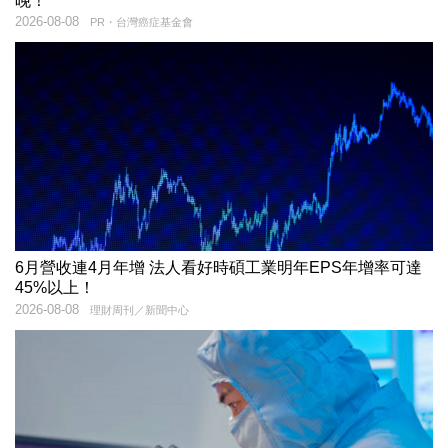
晚！
2026-08-08
PR・台灣癌症基金會
6月營收連4月年增 法人看好時碩工業明年EPS年增率可達
45%以上！
2026-08-08
理財周刊／新聞中心