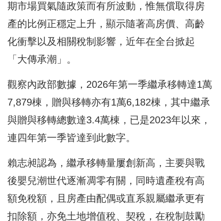
期市場買氣隨政策而有所波動，惟無償取得房
產的比例正穩定上升，顯示隨著高房價、高齡
化衝擊以及相關稅制影響，近年在全台掀起
「大傳承潮」。
觀察內政部數據，2026年第一季繼承移轉達1萬
7,879棟，贈與移轉亦有1萬6,182棟，其中繼承
與贈與移轉總數達3.4萬棟，已是2023年以來，
連四年第一季皆達到此數字。
賴志昶認為，繼承移轉量屢創新高，主要與戰
後嬰兒潮世代逐漸凋零有關，同時遺產稅有高
額免稅額，且房產由配偶或直系親屬繼承更有
扣除額，亦免土地增值稅、契稅，在稅制鼓勵