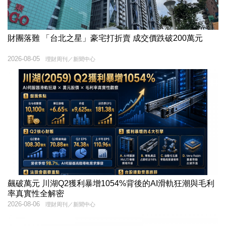
財團落難 「台北之星」豪宅打折賣 成交價跌破200萬元
2026-08-05
理財周刊／新聞中心
飆破萬元 川湖Q2獲利暴增1054%背後的AI滑軌狂潮與毛利
率真實性全解密
2026-08-06
理財周刊／新聞中心