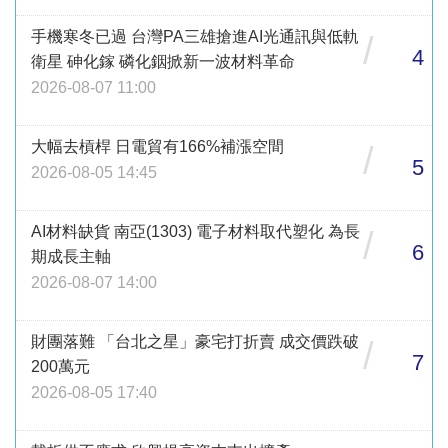
手機寒冬已過 台灣PA三雄搶進AI光通訊與低軌
/
4
衛星 砷化鎵 磷化銦掀新一波材料革命
2026-08-07 11:00
大幅去槓桿 日電貿有166%補漲空間
/
5
2026-08-05 14:45
AI材料缺貨 南亞(1303) 電子材料取代塑化 為長
/
6
期成長主軸
2026-08-07 14:00
財團落難 「台北之星」豪宅打折賣 成交價跌破
/
7
200萬元
2026-08-05 17:40