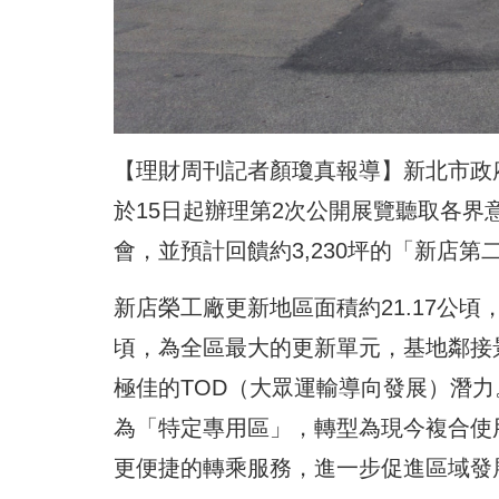
【理財周刊記者顏瓊真報導】新北市政
於15日起辦理第2次公開展覽聽取各
會，並預計回饋約3,230坪的「新店
新店榮工廠更新地區面積約21.17公頃
頃，為全區最大的更新單元，基地鄰接景
極佳的TOD（大眾運輸導向發展）潛
為「特定專用區」，轉型為現今複合使
更便捷的轉乘服務，進一步促進區域發