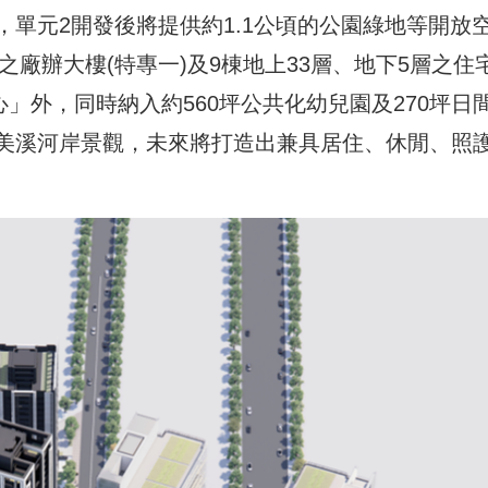
單元2開發後將提供約1.1公頃的公園綠地等開放
之廠辦大樓(特專一)及9棟地上33層、地下5層之住
心」外，同時納入約560坪公共化幼兒園及270坪日
美溪河岸景觀，未來將打造出兼具居住、休閒、照