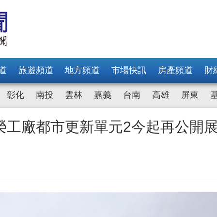
道
旅遊頻道
地方頻道
市場快訊
房產頻道
財
彰化
南投
雲林
嘉義
台南
高雄
屏東
榮工廠都市更新單元2今起再公開