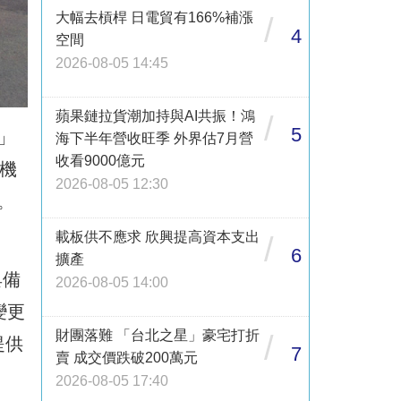
大幅去槓桿 日電貿有166%補漲
/
4
空間
2026-08-05 14:45
蘋果鏈拉貨潮加持與AI共振！鴻
/
5
」
海下半年營收旺季 外界估7月營
收看9000億元
機
2026-08-05 12:30
。
載板供不應求 欣興提高資本支出
/
6
擴產
具備
2026-08-05 14:00
變更
財團落難 「台北之星」豪宅打折
/
提供
7
賣 成交價跌破200萬元
2026-08-05 17:40