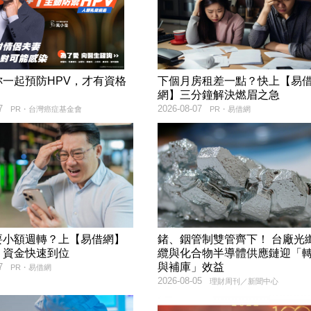
妳一起預防HPV，才有資格
下個月房租差一點？快上【易
！
網】三分鐘解決燃眉之急
7
2026-08-07
PR・台灣癌症基金會
PR・易借網
要小額週轉？上【易借網】
鍺、銦管制雙管齊下！ 台廠光
！資金快速到位
纜與化合物半導體供應鏈迎「
與補庫」效益
7
PR・易借網
2026-08-05
理財周刊／新聞中心