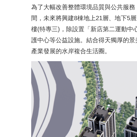
為了大幅改善整體環境品質與公共服務，
間，未來將興建8棟地上21層、地下5層
樓(特專三)，除設置「新店第二運動中
護中心等公益設施。結合得天獨厚的景
產業發展的水岸複合生活圈。