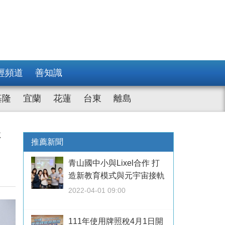
經頻道
善知識
基隆
宜蘭
花蓮
台東
離島
展
推薦新聞
青山國中小與Lixel合作 打
造新教育模式與元宇宙接軌
2022-04-01 09:00
111年使用牌照稅4月1日開