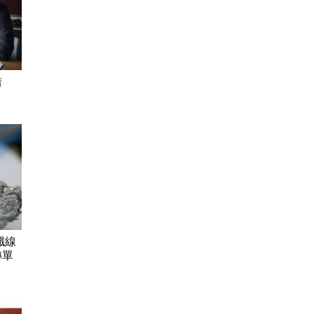
借
纖線
轉單