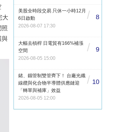
空
美股全時段交易 只休一小時12月
/
8
宅大
6日啟動
2026-08-07 17:30
間照
護與
大幅去槓桿 日電貿有166%補漲
/
9
空間
2026-08-05 15:00
鍺、銦管制雙管齊下！ 台廠光纖
/
10
線纜與化合物半導體供應鏈迎
「轉單與補庫」效益
2026-08-05 12:00