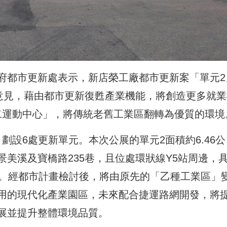
府都市更新處表示，新店榮工廠都市更新案「單元2
界意見，藉由都市更新復甦產業機能，將創造更多就業
第二運動中心」，將傳統老舊工業區翻轉為優質的環境
，劃設6處更新單元。本次公展的單元2面積約6.46公
美溪及寶橋路235巷，且位處環狀線Y5站周邊，
力。經都市計畫檢討後，將由原先的「乙種工業區」
用的現代化產業園區，未來配合捷運路網開發，將
展並提升整體環境品質。