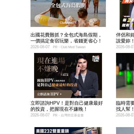
出國花費難抓？全包式海島假期，
伴侶和
一價搞定食宿玩樂，省錢更省心！
說愛妳
2026-08-07
2026-08-0
PR・Club Med Taiwan
立即諮詢HPV！是對自己健康最好
臨時需
的投資，把握現在不嫌晚！
找人幫
2026-08-07
2026-08-0
PR・台灣癌症基金會