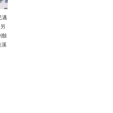
已邁
，另
剩餘
美溪