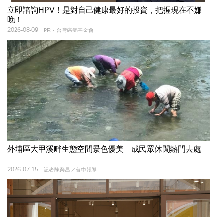
立即諮詢HPV！是對自己健康最好的投資，把握現在不嫌
晚！
2026-08-09
PR・台灣癌症基金會
外埔區大甲溪畔生態空間景色優美 成民眾休閒熱門去處
2026-07-15
記者陳榮昌／台中報導