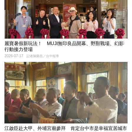
麗寶暑假新玩法！ MUJI無印良品開幕、野獸戰場、幻影
行動接力登場
2026-07-17
記者陳榮昌／台中報導
江啟臣赴大甲、外埔宮廟參拜 肯定台中市是幸福宜居城市