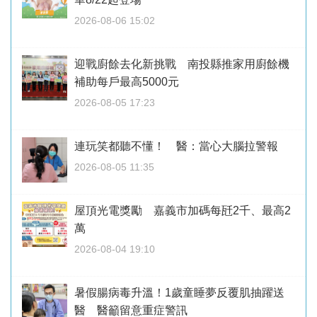
2026-08-06 15:02
迎戰廚餘去化新挑戰 南投縣推家用廚餘機
補助每戶最高5000元
2026-08-05 17:23
連玩笑都聽不懂！ 醫：當心大腦拉警報
2026-08-05 11:35
屋頂光電獎勵 嘉義市加碼每瓩2千、最高2
萬
2026-08-04 19:10
暑假腸病毒升溫！1歲童睡夢反覆肌抽躍送
醫 醫籲留意重症警訊