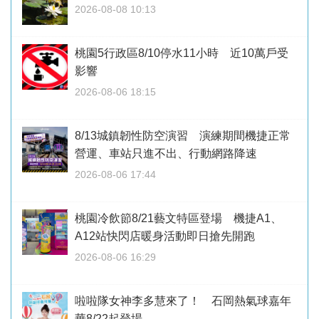
2026-08-08 10:13
桃園5行政區8/10停水11小時 近10萬戶受
影響
2026-08-06 18:15
8/13城鎮韌性防空演習 演練期間機捷正常
營運、車站只進不出、行動網路降速
2026-08-06 17:44
桃園冷飲節8/21藝文特區登場 機捷A1、
A12站快閃店暖身活動即日搶先開跑
2026-08-06 16:29
啦啦隊女神李多慧來了！ 石岡熱氣球嘉年
華8/22起登場