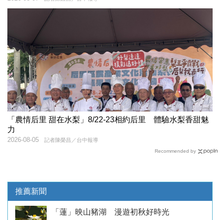
「農情后里 甜在水梨」8/22-23相約后里 體驗水梨香甜魅
力
2026-08-05
記者陳榮昌／台中報導
Recommended by
推薦新聞
「蓮」映山豬湖 漫遊初秋好時光