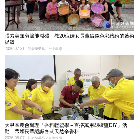
張素美熱衷節能減碳 教20位婦女長輩編織色彩繽紛的藝術
提籃
2026-07-21
記者陳榮昌／台中報導
大甲區農會辦理「香料輕鬆學－百搭萬用胡椒鹽DIY」活
動 帶領長輩認識各式天然辛香料
2026-08-07
記者陳榮昌／台中報導