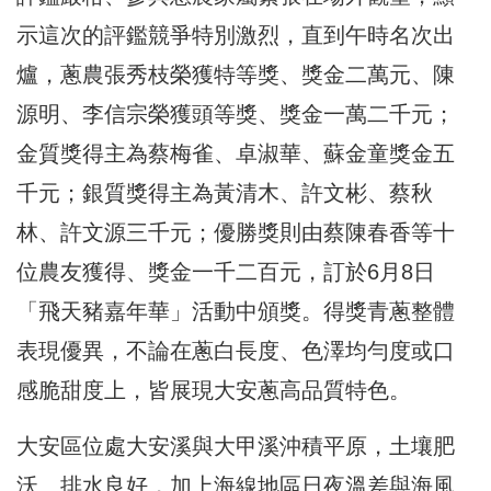
示這次的評鑑競爭特別激烈，直到午時名次出
爐，蔥農張秀枝榮獲特等獎、獎金二萬元、陳
源明、李信宗榮獲頭等獎、獎金一萬二千元；
金質獎得主為蔡梅雀、卓淑華、蘇金童獎金五
千元；銀質獎得主為黃清木、許文彬、蔡秋
林、許文源三千元；優勝獎則由蔡陳春香等十
位農友獲得、獎金一千二百元，訂於6月8日
「飛天豬嘉年華」活動中頒獎。得獎青蔥整體
表現優異，不論在蔥白長度、色澤均勻度或口
感脆甜度上，皆展現大安蔥高品質特色。
大安區位處大安溪與大甲溪沖積平原，土壤肥
沃、排水良好，加上海線地區日夜溫差與海風