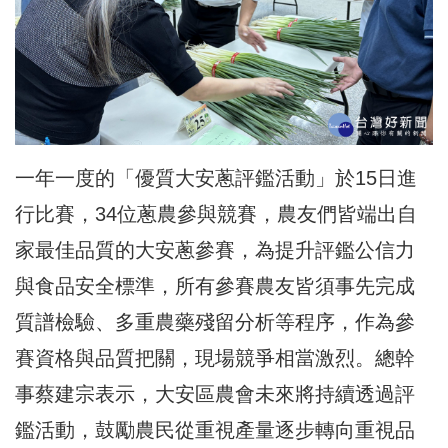
一年一度的「優質大安蔥評鑑活動」於15日進
行比賽，34位蔥農參與競賽，農友們皆端出自
家最佳品質的大安蔥參賽，為提升評鑑公信力
與食品安全標準，所有參賽農友皆須事先完成
質譜檢驗、多重農藥殘留分析等程序，作為參
賽資格與品質把關，現場競爭相當激烈。總幹
事蔡建宗表示，大安區農會未來將持續透過評
鑑活動，鼓勵農民從重視產量逐步轉向重視品