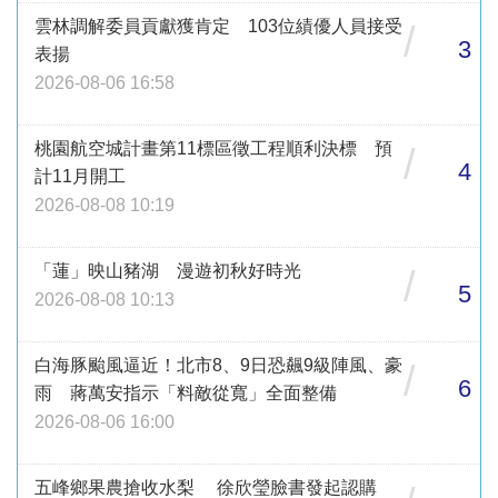
雲林調解委員貢獻獲肯定 103位績優人員接受
/
3
表揚
2026-08-06 16:58
桃園航空城計畫第11標區徵工程順利決標 預
/
4
計11月開工
2026-08-08 10:19
「蓮」映山豬湖 漫遊初秋好時光
/
5
2026-08-08 10:13
白海豚颱風逼近！北市8、9日恐飆9級陣風、豪
/
6
雨 蔣萬安指示「料敵從寬」全面整備
2026-08-06 16:00
五峰鄉果農搶收水梨 徐欣瑩臉書發起認購