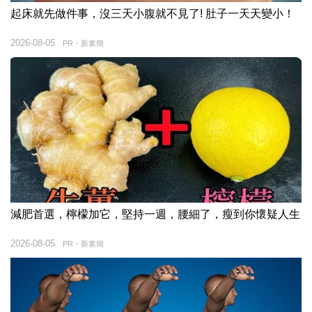
起床就先做件事，沒三天小腹就不見了! 肚子一天天變小！
2026-08-05
PR・新素簡
減肥首選，檸檬加它，堅持一週，腰細了，瘦到你懷疑人生
2026-08-05
PR・新素簡