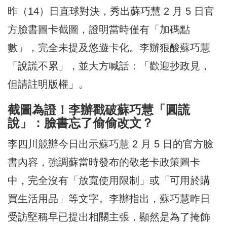
昨（14）日直球對決，秀出蘇巧慧 2 月 5 日官
方臉書圖卡截圖，證明當時僅有「加碼點
數」，完全未提及悠遊卡化。李辦狠酸蘇巧慧
「說謊不累」，並大方喊話：「歡迎抄政見，
但請註明版權」。
截圖為證！李辦戳破蘇巧慧「圓謊
說」：臉書忘了偷偷改文？
李四川競辦今日出示蘇巧慧 2 月 5 日的官方臉
書內容，強調蘇當時發布的敬老卡政策圖卡
中，完全沒有「放寬使用限制」或「可用於購
買生活用品」等文字。李辦指出，蘇巧慧昨日
受訪堅稱早已提出相關主張，顯然是為了掩飾