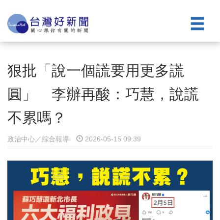
狠批「說一個謊要用更多謊
圓」 李辦再酸：巧慧，說謊
不累嗎？
政治中心／綜合報導
2026-05-15 09:39