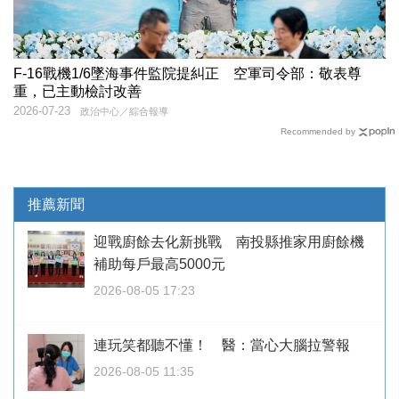
F-16戰機1/6墜海事件監院提糾正 空軍司令部：敬表尊
重，已主動檢討改善
2026-07-23
政治中心／綜合報導
Recommended by
推薦新聞
迎戰廚餘去化新挑戰 南投縣推家用廚餘機
補助每戶最高5000元
2026-08-05 17:23
連玩笑都聽不懂！ 醫：當心大腦拉警報
2026-08-05 11:35