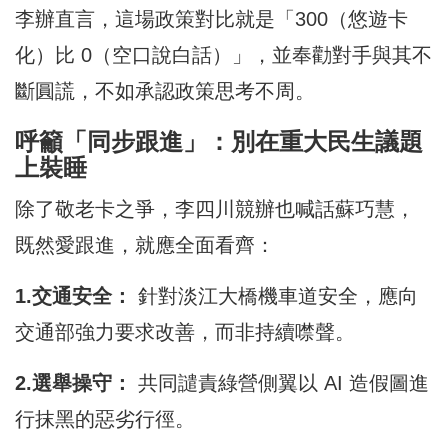
李辦直言，這場政策對比就是「300（悠遊卡
化）比 0（空口說白話）」，並奉勸對手與其不
斷圓謊，不如承認政策思考不周。
呼籲「同步跟進」：別在重大民生議題
上裝睡
除了敬老卡之爭，李四川競辦也喊話蘇巧慧，
既然愛跟進，就應全面看齊：
1.交通安全：
針對淡江大橋機車道安全，應向
交通部強力要求改善，而非持續噤聲。
2.選舉操守：
共同譴責綠營側翼以 AI 造假圖進
行抹黑的惡劣行徑。