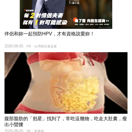
伴侶和妳一起預防HPV，才有資格說愛妳！
2026-08-05
PR・台灣癌症基金會
腹部脂肪的「剋星」找到了，常吃這幾物，吃走大肚囊，瘦
出小蠻腰
2026-08-05
PR・新素簡