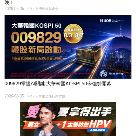
晚！
2026-08-05
PR・台灣癌症基金會
009829掌握AI關鍵 大華韓國KOSPI 50今強勢開募
2026-08-05
PR・大華銀全能行銷方案