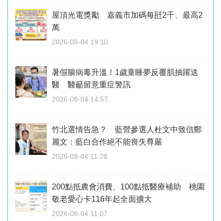
屋頂光電獎勵 嘉義市加碼每瓩2千、最高2
萬
2026-08-04 19:10
暑假腸病毒升溫！1歲童睡夢反覆肌抽躍送
醫 醫籲留意重症警訊
2026-08-04 14:57
竹北選情告急？ 藍營參選人杜文中致信鄭
麗文：藍白合作絕不能喪失尊嚴
2026-08-04 11:28
200點抵農會消費、100點抵醫療補助 桃園
敬老愛心卡116年起全面擴大
2026-08-04 11:07