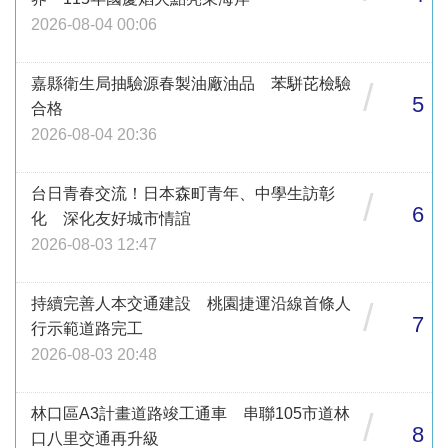
2026-08-04 00:06
嘉縣衛生局抽驗源春製油廠油品 苯駢芘檢驗
/
5
合格
2026-08-04 20:36
台日青春交流！日本森町青年、中學生訪彰
/
6
化 深化友好城市情誼
2026-08-03 12:47
持續完善人本交通建設 桃園捷運沿線首條人
/
7
行示範道路完工
2026-08-03 20:48
林口區A3計畫道路竣工通車 串聯105市道林
/
8
口八里交通再升級