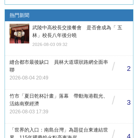
熱門新聞
武陵中高校長交接餐會 是否會成為「 五
林」校長八年後分曉
2026-08-03 09:32
縫合都市最後缺口 員林大道環狀路網全面串
/
2
聯
2026-08-04 20:49
竹市「夏日乾杯計畫」落幕 帶動海港觀光、
/
3
活絡南寮經濟
2026-08-03 17:39
「世界的入口：南島台灣」為題從台東連結世
/
4
界 115年國慶焰火點亮東海岸