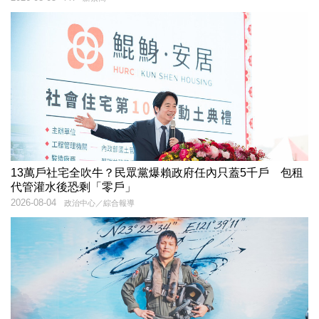
13萬戶社宅全吹牛？民眾黨爆賴政府任內只蓋5千戶 包租
代管灌水後恐剩「零戶」
2026-08-04
政治中心／綜合報導