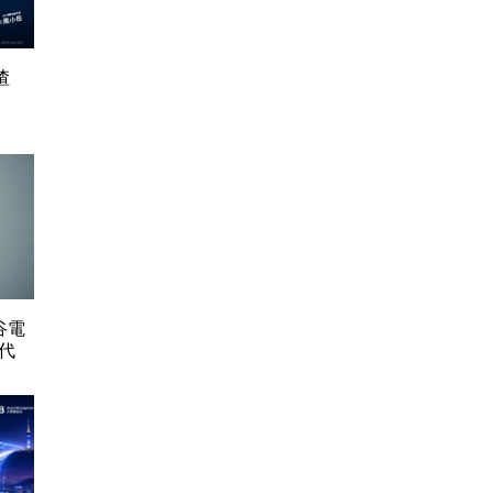
渣
谷電
代