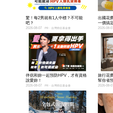
驚！每2男就有1人中標？不可能
出國花
吧？
一價搞
2026-08-07
2026-08-0
PR・台灣癌症基金會
伴侶和妳一起預防HPV，才有資格
旅行花
說愛妳！
幫你省
2026-08-07
2026-08-0
PR・台灣癌症基金會