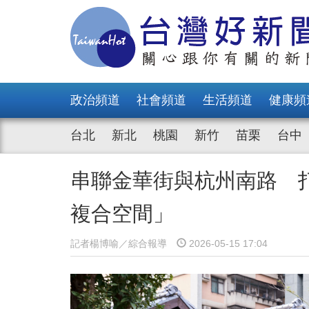
政治頻道
社會頻道
生活頻道
健康頻
台北
新北
桃園
新竹
苗栗
台中
串聯金華街與杭州南路 
複合空間」
記者楊博喻／綜合報導
2026-05-15 17:04