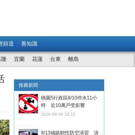
經頻道
善知識
基隆
宜蘭
花蓮
台東
離島
活
推薦新聞
桃園5行政區8/10停水11小
時 近10萬戶受影響
2026-08-06 18:15
8/13城鎮韌性防空演習 演