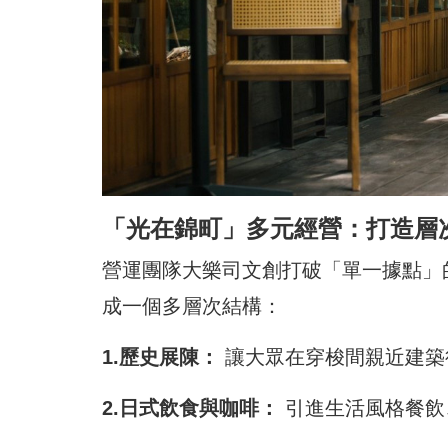
「光在錦町」多元經營：打造層
營運團隊大樂司文創打破「單一據點」
成一個多層次結構：
1.歷史展陳：
讓大眾在穿梭間親近建築
2.日式飲食與咖啡：
引進生活風格餐飲