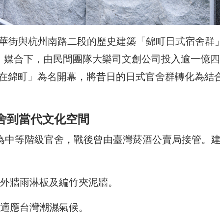
金華街與杭州南路二段的歷史建築「錦町日式宿舍群
0」媒合下，由民間團隊大樂司文創公司投入逾一億
光在錦町」為名開幕，將昔日的日式官舍群轉化為結
舍到當代文化空間
起作為中等階級官舍，戰後曾由臺灣菸酒公賣局接管。
外牆雨淋板及編竹夾泥牆。
適應台灣潮濕氣候。