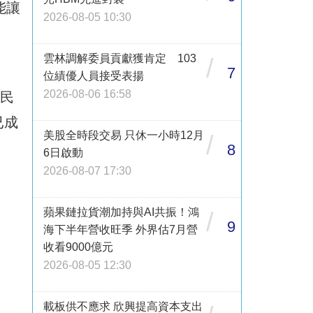
能讓
2026-08-05 10:30
雲林調解委員貢獻獲肯定 103
/
7
位績優人員接受表揚
2026-08-06 16:58
低民
已成
美股全時段交易 只休一小時12月
/
8
6日啟動
2026-08-07 17:30
蘋果鏈拉貨潮加持與AI共振！鴻
/
9
海下半年營收旺季 外界估7月營
收看9000億元
2026-08-05 12:30
載板供不應求 欣興提高資本支出