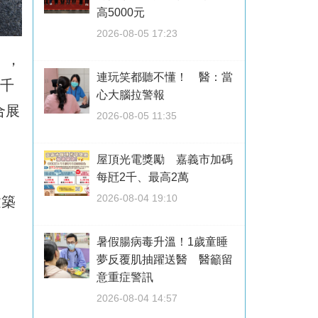
高5000元
2026-08-05 17:23
」，
連玩笑都聽不懂！ 醫：當
四千
心大腦拉警報
合展
2026-08-05 11:35
屋頂光電獎勵 嘉義市加碼
每瓩2千、最高2萬
2026-08-04 19:10
建築
暑假腸病毒升溫！1歲童睡
夢反覆肌抽躍送醫 醫籲留
意重症警訊
2026-08-04 14:57