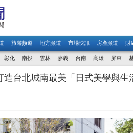
道
旅遊頻道
地方頻道
市場快訊
房產頻道
財
彰化
南投
雲林
嘉義
台南
高雄
屏東
打造台北城南最美「日式美學與生