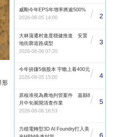
威剛今年EPS年增率將逾500%
/
2
2026-08-05 14:00
大林蒲遷村進度穩健推進 安置
/
3
地街廓道路成型
2026-08-06 07:20
今年拚賺5個股本 宇瞻上看400元
/
4
2026-08-05 15:00
群形
原核准視為農地列管案件 嘉縣8
/
5
月中旬展開清查作業
2026-08-06 16:53
力積電轉型3D AI Foundry打入美
/
6
光HBM先進封裝