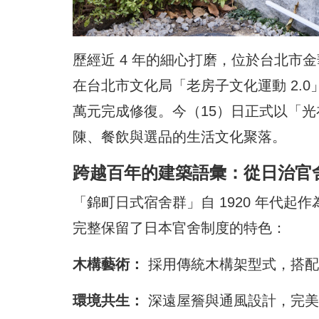
歷經近 4 年的細心打磨，位於台北市
在台北市文化局「老房子文化運動 2.
萬元完成修復。今（15）日正式以「
陳、餐飲與選品的生活文化聚落。
跨越百年的建築語彙：從日治官
「錦町日式宿舍群」自 1920 年代
完整保留了日本官舍制度的特色：
木構藝術：
採用傳統木構架型式，搭配
環境共生：
深遠屋簷與通風設計，完美