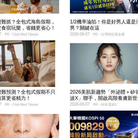
費難抓？全包式海島假期，
1/2機率淪陷！你是好男人還是
定食宿玩樂，省錢更省心！
男？關鍵在這
7
2026-08-07
PR・Club Med Taiwan
PR・台灣癌症基金會
費難預測？全包式假期不只
2026美肌新趨勢「外泌體＋矽
預算更省精力！
波X」聯手，開啟高階養膚新世
7
2026-08-07
PR・Club Med Taiwan
PR・矽谷電波X