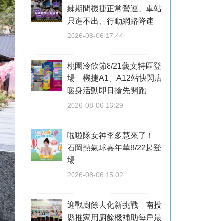
練期間機捷正常營運、車站
只進不出、行動網路降速
2026-08-06 17:44
桃園冷飲節8/21藝文特區登
場 機捷A1、A12站快閃店
暖身活動即日搶先開跑
2026-08-06 16:29
啦啦隊女神李多慧來了！
石岡熱氣球嘉年華8/22起登
場
2026-08-06 15:02
迎戰廚餘去化新挑戰 南投
縣推家用廚餘機補助每戶最