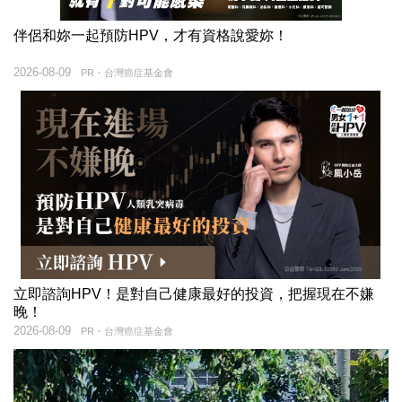
伴侶和妳一起預防HPV，才有資格說愛妳！
2026-08-09
PR・台灣癌症基金會
立即諮詢HPV！是對自己健康最好的投資，把握現在不嫌
晚！
2026-08-09
PR・台灣癌症基金會