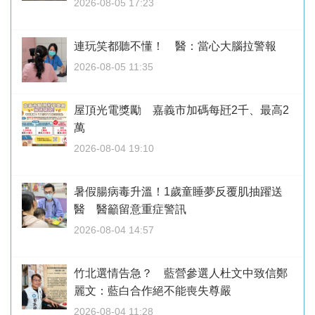
2026-08-05 17:23
連玩笑都聽不懂！ 醫：當心大腦拉警報
2026-08-05 11:35
屋頂光電獎勵 嘉義市加碼每瓩2千、最高2
萬
2026-08-04 19:10
暑假腸病毒升溫！1歲童睡夢反覆肌抽躍送
醫 醫籲留意重症警訊
2026-08-04 14:57
竹北選情告急？ 藍營參選人杜文中致信鄭
麗文：藍白合作絕不能喪失尊嚴
2026-08-04 11:28