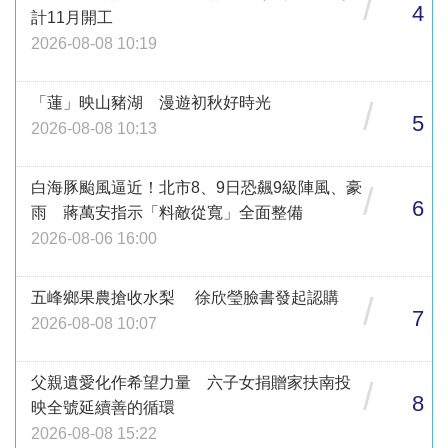
/
4
計11月開工
2026-08-08 10:19
「蓮」映山豬湖 漫遊初秋好時光
/
5
2026-08-08 10:13
白海豚颱風逼近！北市8、9日恐飆9級陣風、豪
/
6
雨 蔣萬安指示「料敵從寬」全面整備
2026-08-06 16:00
五峰鄉果農搶收水梨 徐欣瑩臉書發起認購
/
7
2026-08-08 10:07
父親遺愛化作希望力量 六子女捐贈家扶南投
/
8
映全號延續善的循環
2026-08-08 15:22