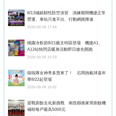
8/13城鎮韌性防空演習 演練期間機捷正常
營運、車站只進不出、行動網路降速
2026-08-06 17:44
桃園冷飲節8/21藝文特區登場 機捷A1、
A12站快閃店暖身活動即日搶先開跑
2026-08-06 16:29
啦啦隊女神李多慧來了！ 石岡熱氣球嘉年
華8/22起登場
2026-08-06 15:02
迎戰廚餘去化新挑戰 南投縣推家用廚餘機
補助每戶最高5000元