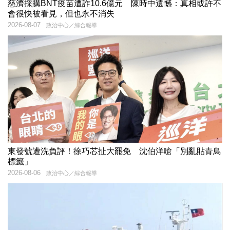
慈濟採購BNT疫苗遭詐10.6億元 陳時中遺憾：真相或許不
會很快被看見，但也永不消失
2026-08-07
政治中心／綜合報導
東發號遭洗負評！徐巧芯扯大罷免 沈伯洋嗆「別亂貼青鳥
標籤」
2026-08-06
政治中心／綜合報導