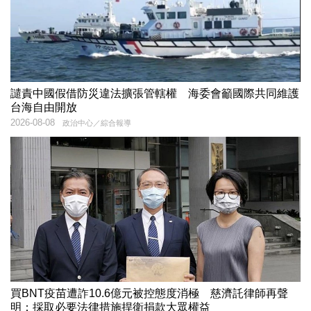
譴責中國假借防災違法擴張管轄權 海委會籲國際共同維護
台海自由開放
2026-08-08
政治中心／綜合報導
買BNT疫苗遭詐10.6億元被控態度消極 慈濟託律師再聲
明：採取必要法律措施捍衛捐款大眾權益