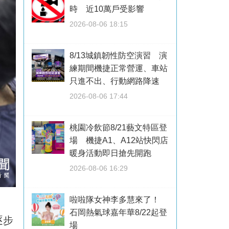
時 近10萬戶受影響
2026-08-06 18:15
8/13城鎮韌性防空演習 演
練期間機捷正常營運、車站
只進不出、行動網路降速
2026-08-06 17:44
桃園冷飲節8/21藝文特區登
場 機捷A1、A12站快閃店
暖身活動即日搶先開跑
2026-08-06 16:29
啦啦隊女神李多慧來了！
石岡熱氣球嘉年華8/22起登
逐步
場