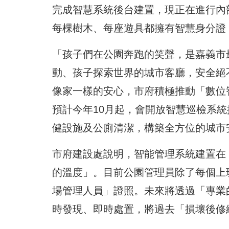
完成智慧系統後台建置，現正在進行內
每棵樹木、每座遊具都擁有智慧身分證
「孩子們在公園奔跑的笑聲，是嘉義市
動、孩子探索世界的城市客廳，安全絕
像家一樣的安心，市府積極推動「數位
預計今年10月起，會開放智慧巡檢系
健設施及公廁清潔，構築全方位的城市
市府建設處說明，智能管理系統建置在
的溫度」。目前公園管理員除了每個上
場管理人員」證照。未來將透過「專業
時發現、即時處置，將過去「損壞後修