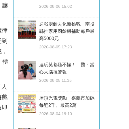
，讓
2026-08-06 15:02
迎戰廚餘去化新挑戰 南投
輩律
縣推家用廚餘機補助每戶最
高5000元
受到
2026-08-05 17:23
成，
、體
連玩笑都聽不懂！ 醫：當
心大腦拉警報
2026-08-05 11:35
「人
遊戲
屋頂光電獎勵 嘉義市加碼
每瓩2千、最高2萬
被即
2026-08-04 19:10