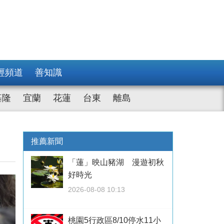
經頻道
善知識
基隆
宜蘭
花蓮
台東
離島
推薦新聞
「蓮」映山豬湖 漫遊初秋
好時光
2026-08-08 10:13
桃園5行政區8/10停水11小