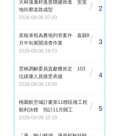
大林蒲遷村進度穩健推進 安置
/
2
地街廓道路成型
2026-08-06 07:20
原核准視為農地列管案件 嘉縣8
/
3
月中旬展開清查作業
2026-08-06 16:53
雲林調解委員貢獻獲肯定 103
/
4
位績優人員接受表揚
2026-08-06 16:58
桃園航空城計畫第11標區徵工程
/
5
順利決標 預計11月開工
2026-08-08 10:19
「蓮」映山豬湖 漫遊初秋好時