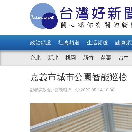
政治頻道
社會頻道
生活頻道
健康頻
台北
新北
桃園
新竹
苗栗
台中
嘉義市城市公園智能巡檢
記者陳致愷／嘉義報導
2026-05-14 18:30