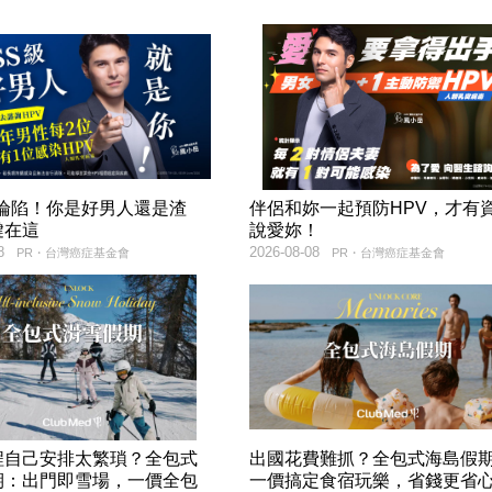
率淪陷！你是好男人還是渣
伴侶和妳一起預防HPV，才有
鍵在這
說愛妳！
8
2026-08-08
PR・台灣癌症基金會
PR・台灣癌症基金會
程自己安排太繁瑣？全包式
出國花費難抓？全包式海島假
期：出門即雪場，一價全包
一價搞定食宿玩樂，省錢更省