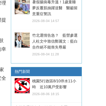
暑假腸病毒升溫！1歲童睡
管理
夢反覆肌抽躍送醫 醫籲留
意重症警訊
僅提
2026-08-04 14:57
竹北選情告急？ 藍營參選
狀
人杜文中致信鄭麗文：藍白
合作絕不能喪失尊嚴
的幸
2026-08-04 11:28
家
熱門新聞
安全
桃園5行政區8/10停水11小
時 近10萬戶受影響
2026-08-06 18:15