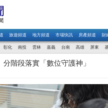
道
旅遊頻道
地方頻道
市場快訊
房產頻道
財
彰化
南投
雲林
嘉義
台南
高雄
屏東
 分階段落實「數位守護神」