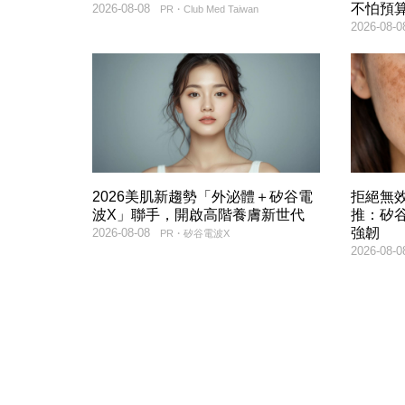
不怕預
2026-08-08
PR・Club Med Taiwan
2026-08-0
2026美肌新趨勢「外泌體＋矽谷電
拒絕無
波X」聯手，開啟高階養膚新世代
推：矽谷
強韌
2026-08-08
PR・矽谷電波X
2026-08-0