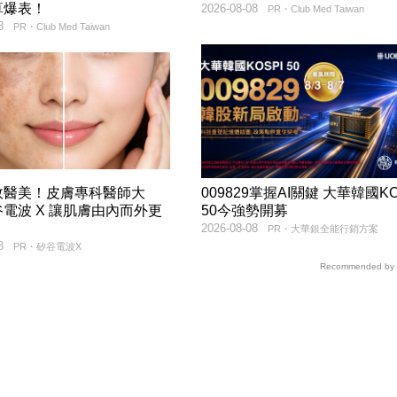
算爆表！
2026-08-08
PR・Club Med Taiwan
8
PR・Club Med Taiwan
效醫美！皮膚專科醫師大
009829掌握AI關鍵 大華韓國KO
電波 X 讓肌膚由內而外更
50今強勢開募
2026-08-08
PR・大華銀全能行銷方案
8
PR・矽谷電波X
Recommended by