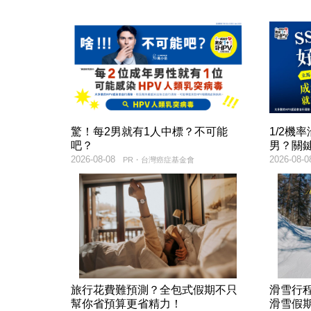
驚！每2男就有1人中標？不可能
1/2機
吧？
男？關
2026-08-08
2026-08-0
PR・台灣癌症基金會
旅行花費難預測？全包式假期不只
滑雪行
幫你省預算更省精力！
滑雪假