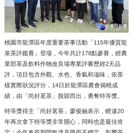
桃園市龍潭區年度重要茶事活動「115年優質龍
泉茶評鑑賽」登場，今年共計178點參賽，經農
業部茶及飲料作物改良場專業評審歷經2天品
評，項目包含外觀、水色、香氣和滋味，依茶
樣實際狀況評分，14日於龍潭區農會揭曉成
績，由「尚好茗茶」脫穎而出，勇奪特等獎。
特等獎得主「尚好茗茶」廖俊融表示，睽違20
年再次拿下特等獎非常開心，同時也是最佳肯
定；今年春茶期間氣溫及降雨不穩定，影響茶