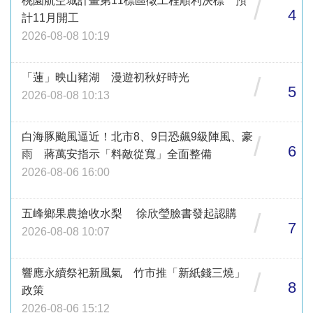
桃園航空城計畫第11標區徵工程順利決標 預
/
4
計11月開工
2026-08-08 10:19
「蓮」映山豬湖 漫遊初秋好時光
/
5
2026-08-08 10:13
白海豚颱風逼近！北市8、9日恐飆9級陣風、豪
/
6
雨 蔣萬安指示「料敵從寬」全面整備
2026-08-06 16:00
五峰鄉果農搶收水梨 徐欣瑩臉書發起認購
/
7
2026-08-08 10:07
響應永續祭祀新風氣 竹市推「新紙錢三燒」
/
8
政策
2026-08-06 15:12