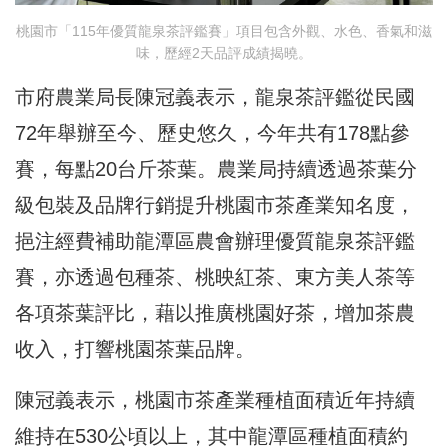
桃園市「115年優質龍泉茶評鑑賽」項目包含外觀、水色、香氣和滋
味，歷經2天品評成績揭曉。
市府農業局長陳冠義表示，龍泉茶評鑑從民國
72年舉辦至今、歷史悠久，今年共有178點參
賽，每點20台斤茶葉。農業局持續透過茶葉分
級包裝及品牌行銷提升桃園市茶產業知名度，
挹注經費補助龍潭區農會辦理優質龍泉茶評鑑
賽，亦透過包種茶、桃映紅茶、東方美人茶等
各項茶葉評比，藉以推廣桃園好茶，增加茶農
收入，打響桃園茶葉品牌。
陳冠義表示，桃園市茶產業種植面積近年持續
維持在530公頃以上，其中龍潭區種植面積約