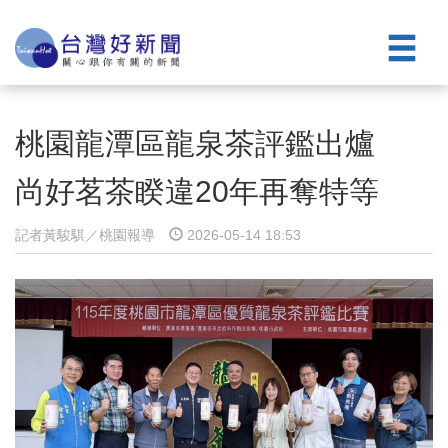
桃園龍潭區龍泉茶評鑑出爐
尚好茗茶睽違20年再奪特等
記者黃駿騏／桃園報導
2026-05-14 18:53