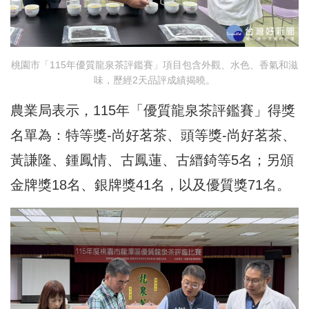
桃園市「115年優質龍泉茶評鑑賽」項目包含外觀、水色、香氣和滋
味，歷經2天品評成績揭曉。
農業局表示，115年「優質龍泉茶評鑑賽」得獎
名單為：特等獎-尚好茗茶、頭等獎-尚好茗茶、
黃謙隆、鍾鳳情、古鳳蓮、古縉錡等5名；另頒
金牌獎18名、銀牌獎41名，以及優質獎71名。