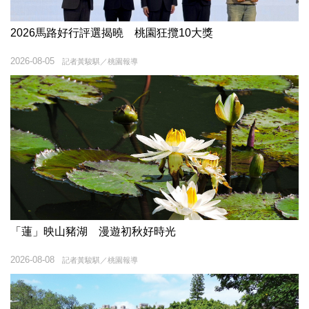
2026馬路好行評選揭曉 桃園狂攬10大獎
2026-08-05
記者黃駿騏／桃園報導
「蓮」映山豬湖 漫遊初秋好時光
2026-08-08
記者黃駿騏／桃園報導