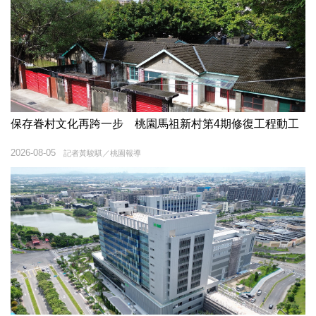
保存眷村文化再跨一步 桃園馬祖新村第4期修復工程動工
2026-08-05
記者黃駿騏／桃園報導