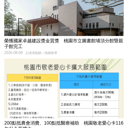
榮獲國家卓越建設獎金質獎 桃園市立圖書館埔頂分館暨親
子館完工
2026-08-09
記者黃駿騏／桃園報導
200點抵農會消費、100點抵醫療補助 桃園敬老愛心卡116