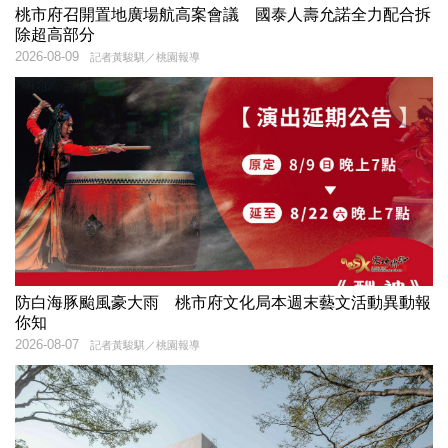
桃市府召開置地廣場航高案會議 國泰人壽允諾全力配合拆
除超高部分
2026-08-09
記者黃駿騏／桃園報導
防白海豚颱風豪大雨 桃市府文化局本週末藝文活動異動報
你知
2026-08-07
記者黃駿騏／桃園報導