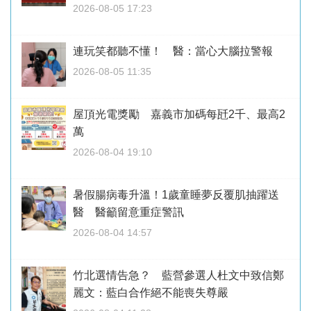
2026-08-05 17:23
連玩笑都聽不懂！ 醫：當心大腦拉警報
2026-08-05 11:35
屋頂光電獎勵 嘉義市加碼每瓩2千、最高2
萬
2026-08-04 19:10
暑假腸病毒升溫！1歲童睡夢反覆肌抽躍送
醫 醫籲留意重症警訊
2026-08-04 14:57
竹北選情告急？ 藍營參選人杜文中致信鄭
麗文：藍白合作絕不能喪失尊嚴