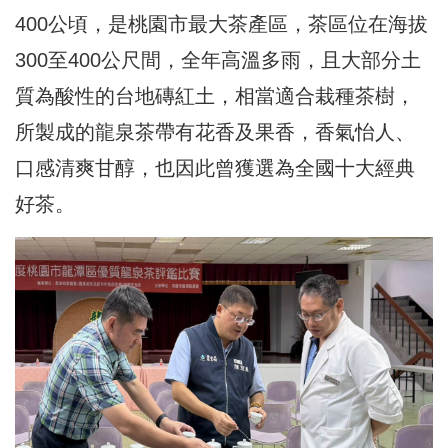
400公頃，是桃園市最大茶產區，茶區位在海拔
300至400公尺間，全年高溫多雨，且大部分土
質為酸性的台地磚紅土，相當適合栽種茶樹，
所製成的龍泉茶帶有花香及果香，香氣怡人、
口感清爽甘醇，也因此曾獲選為全國十大經典
好茶。