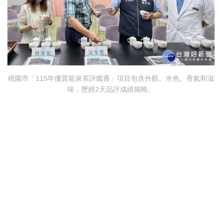
桃園市「115年優質龍泉茶評鑑賽」項目包含外觀、水色、香氣和滋
味，歷經2天品評成績揭曉。