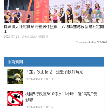
持續擴大社宅供給完善居住照顧 八德區茄苳段新建社宅開
工
2026-07-28
記者黃駿騏／桃園報導
Recommended by
推薦新聞
「蓮」映山豬湖 漫遊初秋好時光
2026-08-08 10:13
桃園5行政區8/10停水11小時 近10萬戶受
影響
2026-08-06 18:15