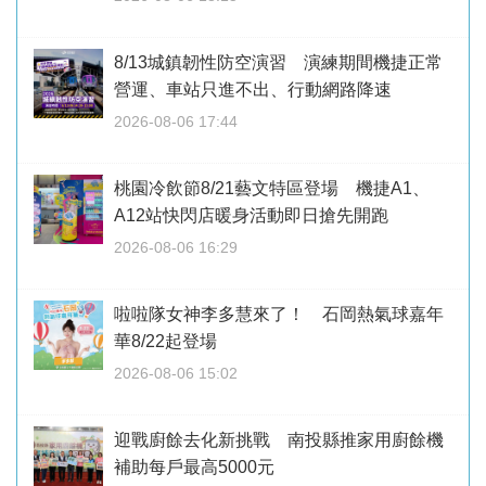
8/13城鎮韌性防空演習 演練期間機捷正常
營運、車站只進不出、行動網路降速
2026-08-06 17:44
桃園冷飲節8/21藝文特區登場 機捷A1、
A12站快閃店暖身活動即日搶先開跑
2026-08-06 16:29
啦啦隊女神李多慧來了！ 石岡熱氣球嘉年
華8/22起登場
2026-08-06 15:02
迎戰廚餘去化新挑戰 南投縣推家用廚餘機
補助每戶最高5000元