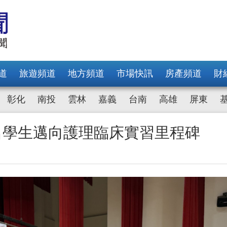
道
旅遊頻道
地方頻道
市場快訊
房產頻道
財
彰化
南投
雲林
嘉義
台南
高雄
屏東
名學生邁向護理臨床實習里程碑