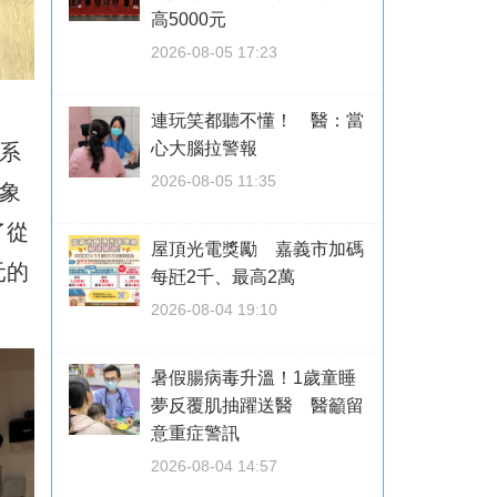
高5000元
2026-08-05 17:23
連玩笑都聽不懂！ 醫：當
心大腦拉警報
系
2026-08-05 11:35
象
了從
屋頂光電獎勵 嘉義市加碼
元的
每瓩2千、最高2萬
2026-08-04 19:10
暑假腸病毒升溫！1歲童睡
夢反覆肌抽躍送醫 醫籲留
意重症警訊
2026-08-04 14:57