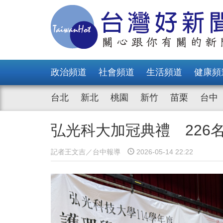
政治頻道
社會頻道
生活頻道
健康頻
台北
新北
桃園
新竹
苗栗
台中
弘光科大加冠典禮 226
記者王文吉／台中報導
2026-05-14 22:22