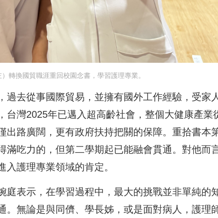
左）轉換國貿職涯重回校園念書，學習護理專業。
，過去從事國際貿易，並擁有國外工作經驗，受家
台灣2025年已邁入超高齡社會，整個大健康產業
僅出路廣闊，更有政府扶持把關的保障。重拾書本
得滿吃力的，但第二學期起已能融會貫通。對他而
進入護理專業領域的肯定。
婉庭表示，在學習過程中，最大的挑戰並非單純的
通。無論是與同儕、學長姊，或是面對病人，護理