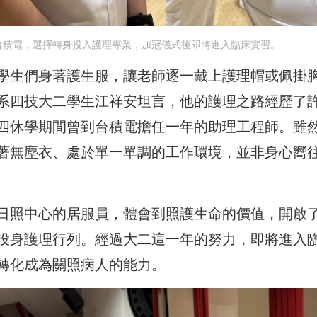
台積電，選擇轉身投入護理專業，加冠儀式後即將進入臨床實習。
學生們身著護生服，讓老師逐一戴上護理帽或佩掛
系四技大二學生江祥安坦言，他的護理之路經歷了
四休學期間曾到台積電擔任一年的助理工程師。雖
著無塵衣、處於單一單調的工作環境，並非身心嚮
日照中心的居服員，體會到照護生命的價值，開啟
投身護理行列。經過大二這一年的努力，即將進入
轉化成為關照病人的能力。