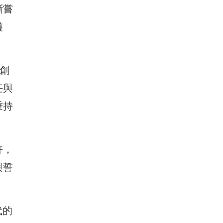
斷嘗
護
創
任與
秉持
許，
與誓
代的