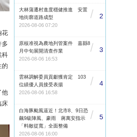
大林蒲遷村進度穩健推進 安置
/
2
地街廓道路成型
2026-08-06 07:20
胸花
許多
原核准視為農地列管案件 嘉縣8
/
3
月中旬展開清查作業
然科
2026-08-06 16:53
往的
雲林調解委員貢獻獲肯定 103
/
4
位績優人員接受表揚
了他
2026-08-06 16:58
臨床
白海豚颱風逼近！北市8、9日恐
/
5
飆9級陣風、豪雨 蔣萬安指示
「料敵從寬」全面整備
2026-08-06 16:00