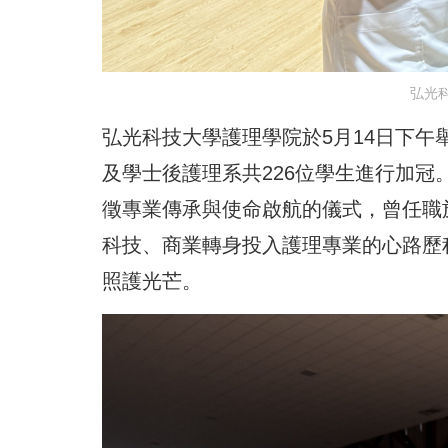
弘光
弘光科技大學護理學院於5月14日下
及學士後護理系共226位學生進行加
徵專業傳承與使命啟航的儀式，曾任職
科技、商業轉身投入護理專業的心路歷
照護光芒。