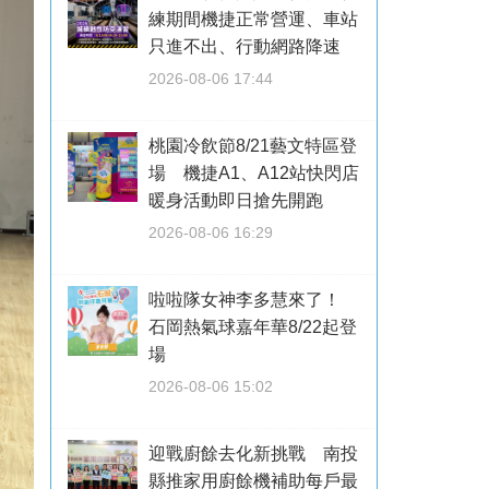
練期間機捷正常營運、車站
只進不出、行動網路降速
2026-08-06 17:44
桃園冷飲節8/21藝文特區登
場 機捷A1、A12站快閃店
暖身活動即日搶先開跑
2026-08-06 16:29
啦啦隊女神李多慧來了！
石岡熱氣球嘉年華8/22起登
場
2026-08-06 15:02
迎戰廚餘去化新挑戰 南投
縣推家用廚餘機補助每戶最