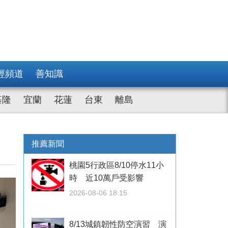
經頻道
善知識
基隆
宜蘭
花蓮
台東
離島
推薦新聞
桃園5行政區8/10停水11小
時 近10萬戶受影響
2026-08-06 18:15
8/13城鎮韌性防空演習 演