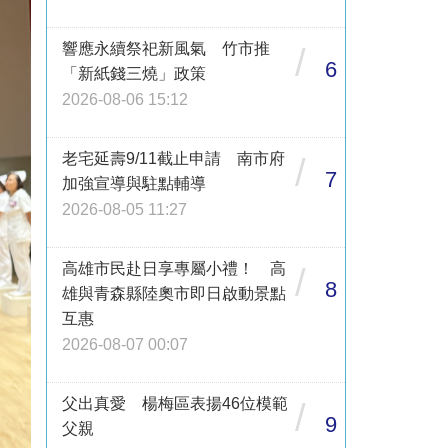
響應永續祭祀新風氣 竹市推
/
6
「新紙錢三燒」政策
2026-08-06 15:12
老宅延壽9/11截止申請 南市府
/
7
加強宣導與駐點輔導
2026-08-05 11:27
高雄市民赴日享專屬小禮！ 高
/
8
雄與青森縣陸奧市即日啟動景點
互惠
2026-08-07 00:07
父出真愛 楊梅區表揚46位模範
/
9
父親