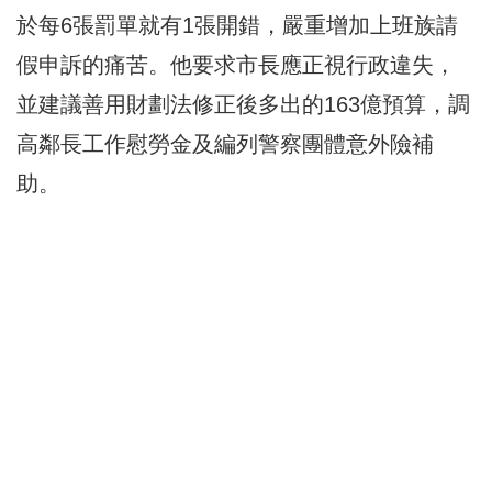
於每6張罰單就有1張開錯，嚴重增加上班族請
假申訴的痛苦。他要求市長應正視行政違失，
並建議善用財劃法修正後多出的163億預算，調
高鄰長工作慰勞金及編列警察團體意外險補
助。