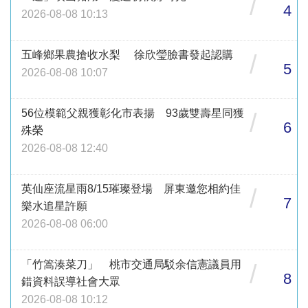
/
4
2026-08-08 10:13
五峰鄉果農搶收水梨 徐欣瑩臉書發起認購
/
5
2026-08-08 10:07
56位模範父親獲彰化市表揚 93歲雙壽星同獲
/
6
殊榮
2026-08-08 12:40
英仙座流星雨8/15璀璨登場 屏東邀您相約佳
/
7
樂水追星許願
2026-08-08 06:00
「竹篙湊菜刀」 桃市交通局駁余信憲議員用
/
8
錯資料誤導社會大眾
2026-08-08 10:12