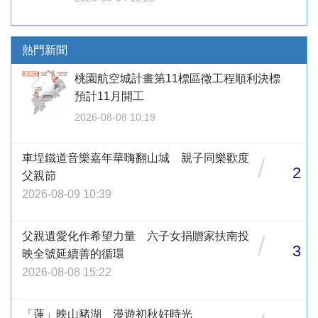
熱門新聞
桃園航空城計畫第11標區徵工程順利決標
預計11月開工
2026-08-08 10:19
車埕鐵道音樂嘉年華嗨翻山城 親子同樂歡度
/
2
父親節
2026-08-09 10:39
父親遺愛化作希望力量 六子女捐贈家扶南投
/
3
映全號延續善的循環
2026-08-08 15:22
「蓮」映山豬湖 漫遊初秋好時光