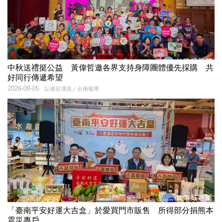
中秋送禮挺公益 黃偉哲邀各界支持身障團體優先採購 共
好同行傳遞希望
2026-08-05
記者莊漢昌／台南報導
「臺南平安好運大吉盒」於愛買門市販售 所得部分捐熊本
震災專戶