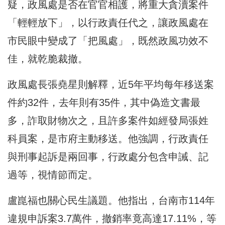
疑，政風處是否在官官相護，將重大貪瀆案件
「輕輕放下」，以行政責任代之，讓政風處在
市民眼中變成了「把風處」，既然政風功效不
佳，就乾脆裁撤。
政風處長張堯星則解釋，近5年平均每年移送案
件約32件，去年則有35件，其中偽造文書最
多，詐取財物次之，且許多案件如經發局張姓
科員案，是市府主動移送。他強調，行政責任
與刑事起訴是兩回事，行政處分包含申誡、記
過等，視情節而定。
盧崑福也關心民生議題。他指出，台南市114年
違規申訴案3.7萬件，撤銷率竟高達17.11%，等