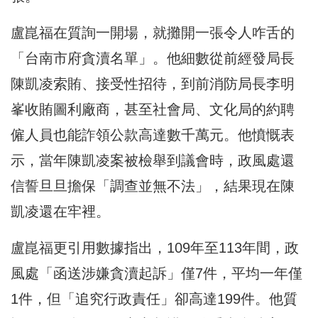
盧崑福在質詢一開場，就攤開一張令人咋舌的
「台南市府貪瀆名單」。他細數從前經發局長
陳凱凌索賄、接受性招待，到前消防局長李明
峯收賄圖利廠商，甚至社會局、文化局的約聘
僱人員也能詐領公款高達數千萬元。他憤慨表
示，當年陳凱凌案被檢舉到議會時，政風處還
信誓旦旦擔保「調查並無不法」，結果現在陳
凱凌還在牢裡。
盧崑福更引用數據指出，109年至113年間，政
風處「函送涉嫌貪瀆起訴」僅7件，平均一年僅
1件，但「追究行政責任」卻高達199件。他質