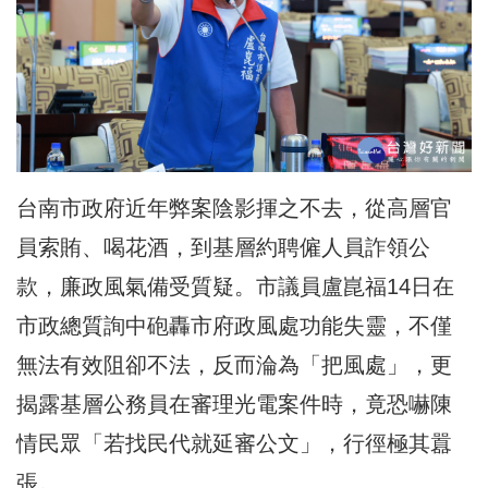
台南市政府近年弊案陰影揮之不去，從高層官
員索賄、喝花酒，到基層約聘僱人員詐領公
款，廉政風氣備受質疑。市議員盧崑福14日在
市政總質詢中砲轟市府政風處功能失靈，不僅
無法有效阻卻不法，反而淪為「把風處」，更
揭露基層公務員在審理光電案件時，竟恐嚇陳
情民眾「若找民代就延審公文」，行徑極其囂
張。