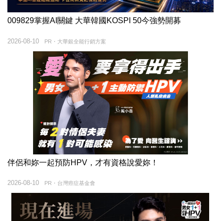
009829掌握AI關鍵 大華韓國KOSPI 50今強勢開募
2026-08-10
PR・大華銀全能行銷方案
伴侶和妳一起預防HPV，才有資格說愛妳！
2026-08-10
PR・台灣癌症基金會