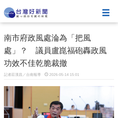
南市府政風處淪為「把風
處」？ 議員盧崑福砲轟政風
功效不佳乾脆裁撤
記者莊漢昌／台南報導
2026-05-14 15:01