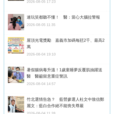
2026-08-05 17:23
連玩笑都聽不懂！ 醫：當心大腦拉警報
2026-08-05 11:35
屋頂光電獎勵 嘉義市加碼每瓩2千、最高2
萬
2026-08-04 19:10
暑假腸病毒升溫！1歲童睡夢反覆肌抽躍送
醫 醫籲留意重症警訊
2026-08-04 14:57
竹北選情告急？ 藍營參選人杜文中致信鄭
麗文：藍白合作絕不能喪失尊嚴
2026-08-04 11:28