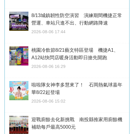
8/13城鎮韌性防空演習 演練期間機捷正常
營運、車站只進不出、行動網路降速
2026-08-06 17:44
桃園冷飲節8/21藝文特區登場 機捷A1、
A12站快閃店暖身活動即日搶先開跑
2026-08-06 16:29
啦啦隊女神李多慧來了！ 石岡熱氣球嘉年
華8/22起登場
2026-08-06 15:02
迎戰廚餘去化新挑戰 南投縣推家用廚餘機
補助每戶最高5000元