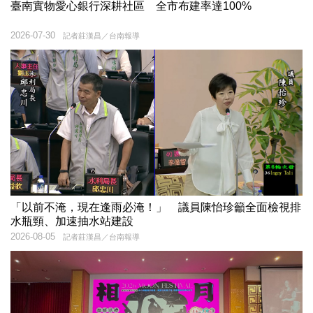
臺南實物愛心銀行深耕社區 全市布建率達100%
2026-07-30
記者莊漢昌／台南報導
「以前不淹，現在逢雨必淹！」 議員陳怡珍籲全面檢視排
水瓶頸、加速抽水站建設
2026-08-05
記者莊漢昌／台南報導