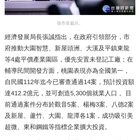
張市長裁示。
經濟發展局長張誠指出，在政府引領部分，市
府推動大園智慧、新屋頭洲、大溪及平鎮東龍
等4處平價產業園區，優先安置未登記工廠；在
輔導民間開發方面，桃園表現亦為全國第一，
自民國112年迄今已審查通過14案，預計投資額
達412.2億元，並可創造5,300個就業人口 。目
前通過案件分布於觀音5案、楊梅3案、八德2案
及新屋、蘆竹、大園、龍潭各1案，成功吸引美
超微、東和鋼鐵等指標企業擴大投資。