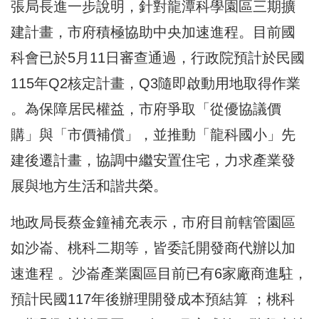
張局長進一步說明，針對龍潭科學園區三期擴
建計畫，市府積極協助中央加速進程。目前國
科會已於5月11日審查通過，行政院預計於民國
115年Q2核定計畫，Q3隨即啟動用地取得作業
。為保障居民權益，市府爭取「從優協議價
購」與「市價補償」，並推動「龍科國小」先
建後遷計畫，協調中繼安置住宅，力求產業發
展與地方生活和諧共榮。
地政局長蔡金鐘補充表示，市府目前轄管園區
如沙崙、桃科二期等，皆委託開發商代辦以加
速進程 。沙崙產業園區目前已有6家廠商進駐，
預計民國117年後辦理開發成本預結算 ；桃科