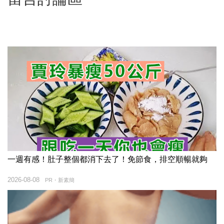
一週有感！肚子整個都消下去了！免節食，排空順暢就夠
2026-08-08
PR・新素簡