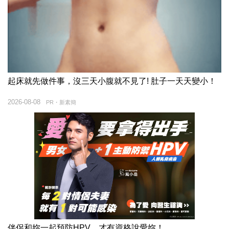
起床就先做件事，沒三天小腹就不見了! 肚子一天天變小！
2026-08-08
PR・新素簡
伴侶和妳一起預防HPV，才有資格說愛妳！