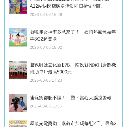
A12站快閃店暖身活動即日搶先開跑
2026-08-06 16:29
啦啦隊女神李多慧來了！ 石岡熱氣球嘉年
華8/22起登場
2026-08-06 15:02
迎戰廚餘去化新挑戰 南投縣推家用廚餘機
補助每戶最高5000元
2026-08-05 17:23
連玩笑都聽不懂！ 醫：當心大腦拉警報
2026-08-05 11:35
屋頂光電獎勵 嘉義市加碼每瓩2千、最高2