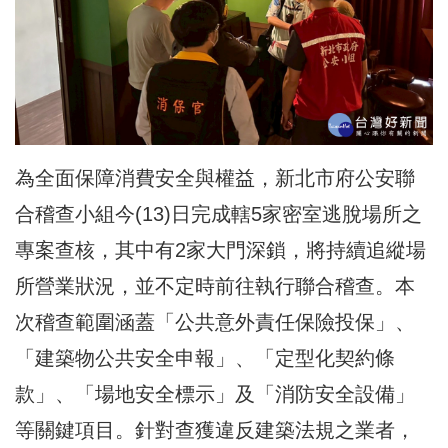
為全面保障消費安全與權益，新北市府公安聯
合稽查小組今(13)日完成轄5家密室逃脫場所之
專案查核，其中有2家大門深鎖，將持續追縱場
所營業狀況，並不定時前往執行聯合稽查。本
次稽查範圍涵蓋「公共意外責任保險投保」、
「建築物公共安全申報」、「定型化契約條
款」、「場地安全標示」及「消防安全設備」
等關鍵項目。針對查獲違反建築法規之業者，