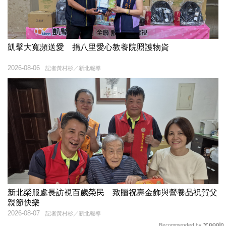
凱擘大寬頻送愛 捐八里愛心教養院照護物資
2026-08-06
記者黃村杉／新北報導
新北榮服處長訪視百歲榮民 致贈祝壽金飾與營養品祝賀父
親節快樂
2026-08-07
記者黃村杉／新北報導
Recommended by