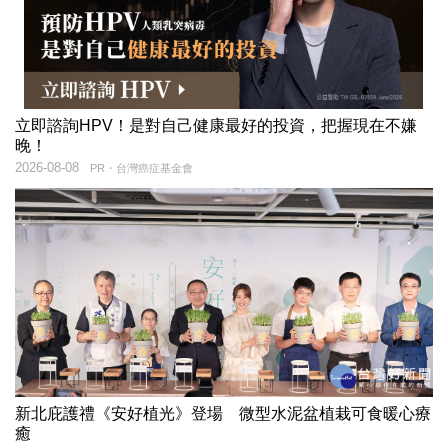
立即諮詢HPV！是對自己健康最好的投資，把握現在不嫌
晚！
2026-08-08
PR・台灣癌症基金會
新北庇護禮《安好植光》登場 微型水泥盆植栽可食暖心療
癒