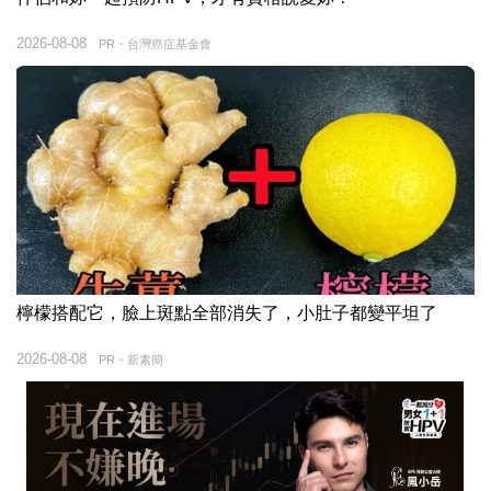
2026-08-08
PR・台灣癌症基金會
檸檬搭配它，臉上斑點全部消失了，小肚子都變平坦了
2026-08-08
PR・新素簡