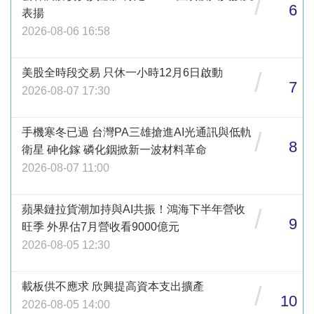
/
6
表揚
2026-08-06 16:58
美股全時段交易 只休一小時12月6日啟動
/
7
2026-08-07 17:30
手機寒冬已過 台灣PA三雄搶進AI光通訊與低軌
/
8
衛星 砷化鎵 磷化銦掀新一波材料革命
2026-08-07 11:00
蘋果鏈拉貨潮加持與AI共振！鴻海下半年營收
/
9
旺季 外界估7月營收看9000億元
2026-08-05 12:30
載板供不應求 欣興提高資本支出擴產
/
10
2026-08-05 14:00