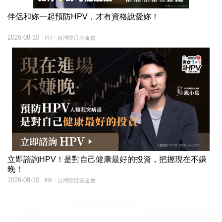
伴侶和妳一起預防HPV，才有資格說愛妳！
2026-08-10
PR・台灣癌症基金會
立即諮詢HPV！是對自己健康最好的投資，把握現在不嫌
晚！
2026-08-10
PR・台灣癌症基金會