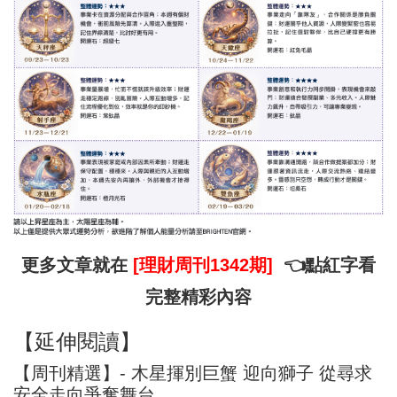
更多文章就在
[理財周刊1342期]
👈點紅字看
完整精彩內容
【延伸閱讀】
【周刊精選】- 木星揮別巨蟹 迎向獅子 從尋求
安全走向爭奪舞台