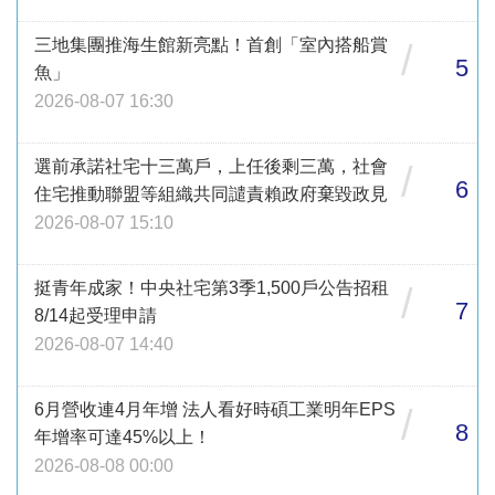
三地集團推海生館新亮點！首創「室內搭船賞
/
5
魚」
2026-08-07 16:30
選前承諾社宅十三萬戶，上任後剩三萬，社會
/
6
住宅推動聯盟等組織共同譴責賴政府棄毀政見
2026-08-07 15:10
挺青年成家！中央社宅第3季1,500戶公告招租
/
7
8/14起受理申請
2026-08-07 14:40
6月營收連4月年增 法人看好時碩工業明年EPS
/
8
年增率可達45%以上！
2026-08-08 00:00