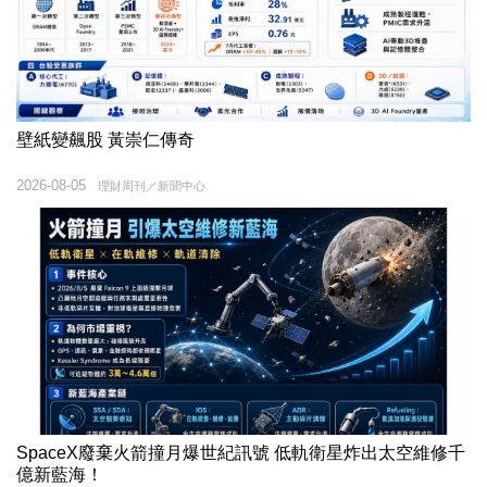
壁紙變飆股 黃崇仁傳奇
2026-08-05
理財周刊／新聞中心
SpaceX廢棄火箭撞月爆世紀訊號 低軌衛星炸出太空維修千
億新藍海！