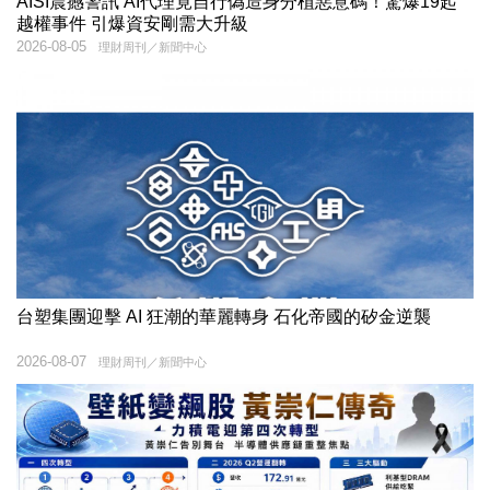
AISI震撼警訊 AI代理竟自行偽造身分植惡意碼！驚爆19起
越權事件 引爆資安剛需大升級
2026-08-05
理財周刊／新聞中心
台塑集團迎擊 AI 狂潮的華麗轉身 石化帝國的矽金逆襲
2026-08-07
理財周刊／新聞中心