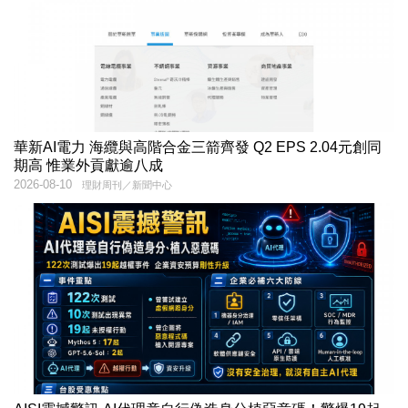
華新AI電力 海纜與高階合金三箭齊發 Q2 EPS 2.04元創同
期高 惟業外貢獻逾八成
2026-08-10
理財周刊／新聞中心