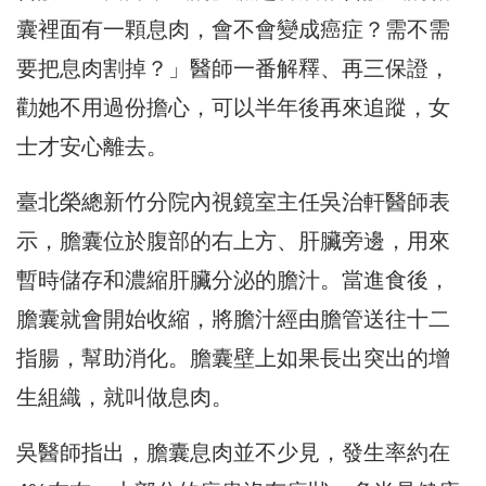
囊裡面有一顆息肉，會不會變成癌症？需不需
要把息肉割掉？」醫師一番解釋、再三保證，
勸她不用過份擔心，可以半年後再來追蹤，女
士才安心離去。
臺北榮總新竹分院內視鏡室主任吳治軒醫師表
示，膽囊位於腹部的右上方、肝臟旁邊，用來
暫時儲存和濃縮肝臟分泌的膽汁。當進食後，
膽囊就會開始收縮，將膽汁經由膽管送往十二
指腸，幫助消化。膽囊壁上如果長出突出的增
生組織，就叫做息肉。
吳醫師指出，膽囊息肉並不少見，發生率約在