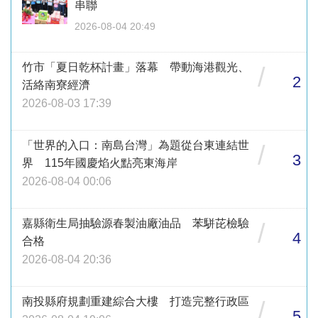
串聯
2026-08-04 20:49
竹市「夏日乾杯計畫」落幕 帶動海港觀光、
/
2
活絡南寮經濟
2026-08-03 17:39
「世界的入口：南島台灣」為題從台東連結世
/
3
界 115年國慶焰火點亮東海岸
2026-08-04 00:06
嘉縣衛生局抽驗源春製油廠油品 苯駢芘檢驗
/
4
合格
2026-08-04 20:36
南投縣府規劃重建綜合大樓 打造完整行政區
/
5