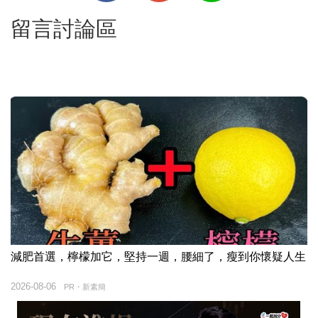
留言討論區
減肥首選，檸檬加它，堅持一週，腰細了，瘦到你懷疑人生
2026-08-06
PR・新素簡