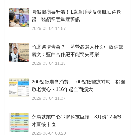
暑假腸病毒升溫！1歲童睡夢反覆肌抽躍送
醫 醫籲留意重症警訊
2026-08-04 14:57
竹北選情告急？ 藍營參選人杜文中致信鄭
麗文：藍白合作絕不能喪失尊嚴
2026-08-04 11:28
200點抵農會消費、100點抵醫療補助 桃園
敬老愛心卡116年起全面擴大
2026-08-04 11:07
永康就業中心串聯科技巨頭 8月份12場徵
才直接卡位
2026-08-04 08:20