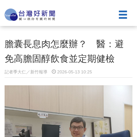
膽囊長息肉怎麼辦？ 醫：避
免高膽固醇飲食並定期健檢
記者季大仁／新竹報導
2026-05-13 10:25