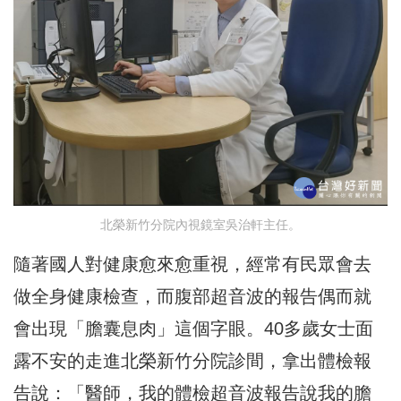
北榮新竹分院內視鏡室吳治軒主任。
隨著國人對健康愈來愈重視，經常有民眾會去
做全身健康檢查，而腹部超音波的報告偶而就
會出現「膽囊息肉」這個字眼。40多歲女士面
露不安的走進北榮新竹分院診間，拿出體檢報
告說：「醫師，我的體檢超音波報告說我的膽