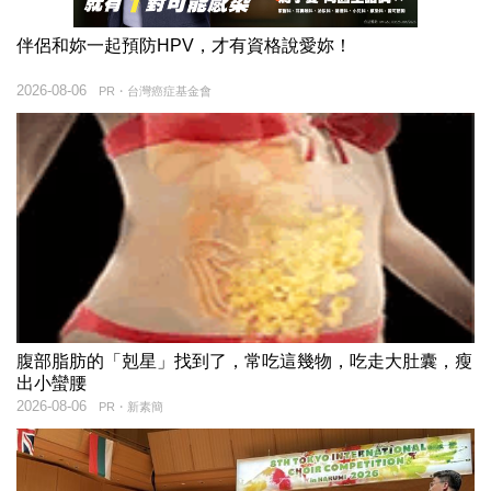
伴侶和妳一起預防HPV，才有資格說愛妳！
2026-08-06
PR・台灣癌症基金會
腹部脂肪的「剋星」找到了，常吃這幾物，吃走大肚囊，瘦
出小蠻腰
2026-08-06
PR・新素簡