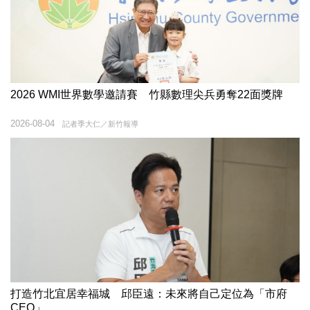
2026 WMI世界數學邀請賽 竹縣數理尖兵勇奪22面獎牌
2026-08-04
記者季大仁／新竹報導
打造竹北宜居幸福城 邱臣遠：未來將自己定位為「市府
CEO」