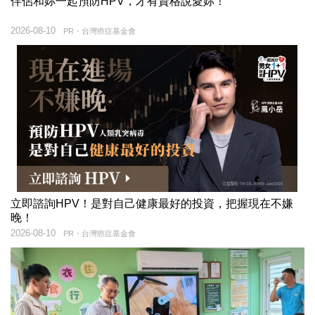
伴侶和妳一起預防HPV，才有資格說愛妳！
2026-08-10
PR・台灣癌症基金會
立即諮詢HPV！是對自己健康最好的投資，把握現在不嫌
晚！
2026-08-10
PR・台灣癌症基金會