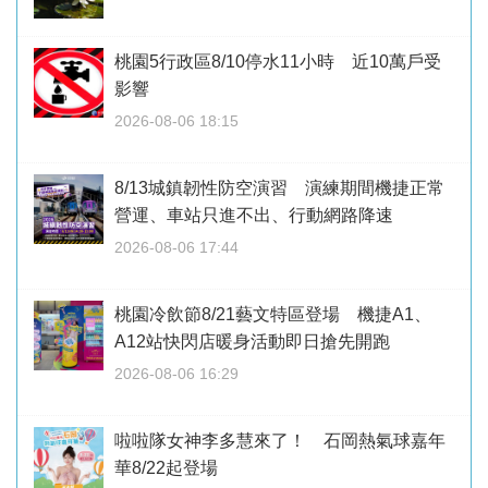
桃園5行政區8/10停水11小時 近10萬戶受
影響
2026-08-06 18:15
8/13城鎮韌性防空演習 演練期間機捷正常
營運、車站只進不出、行動網路降速
2026-08-06 17:44
桃園冷飲節8/21藝文特區登場 機捷A1、
A12站快閃店暖身活動即日搶先開跑
2026-08-06 16:29
啦啦隊女神李多慧來了！ 石岡熱氣球嘉年
華8/22起登場