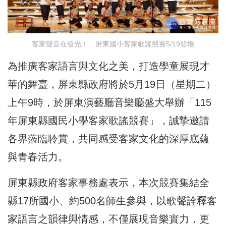
客家聲音在發光！ 屏東國小客家歌謠競賽5/19登場
為推廣客家語言與文化之美，打造學童展現才
華的舞臺，屏東縣政府將於5月19日（星期二）
上午9時，於屏東演藝廳音樂廳盛大舉辦「115
年屏東縣國民小學客家歌謠競賽」，誠摯邀請
各界蒞臨聆賞，共同感受客家文化的深厚底蘊
與青春活力。
屏東縣政府客家事務處表示，本次競賽集結全
縣17所國小、約500名師生參與，以歌聲詮釋客
家語言之韻律與情感，不僅展現音樂實力，更