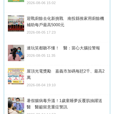
2026-08-06 15:02
迎戰廚餘去化新挑戰 南投縣推家用廚餘機
補助每戶最高5000元
2026-08-05 17:23
連玩笑都聽不懂！ 醫：當心大腦拉警報
2026-08-05 11:35
屋頂光電獎勵 嘉義市加碼每瓩2千、最高2
萬
2026-08-04 19:10
暑假腸病毒升溫！1歲童睡夢反覆肌抽躍送
醫 醫籲留意重症警訊