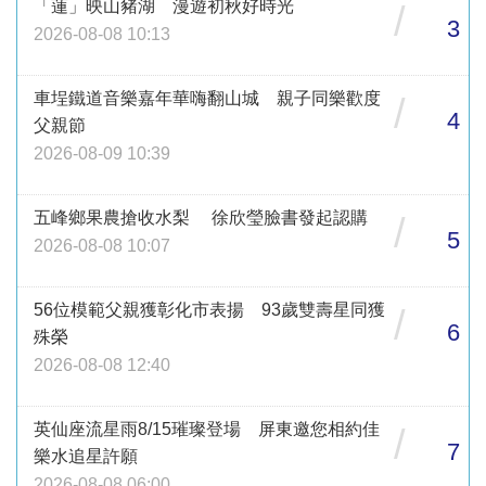
「蓮」映山豬湖 漫遊初秋好時光
/
3
2026-08-08 10:13
車埕鐵道音樂嘉年華嗨翻山城 親子同樂歡度
/
4
父親節
2026-08-09 10:39
五峰鄉果農搶收水梨 徐欣瑩臉書發起認購
/
5
2026-08-08 10:07
56位模範父親獲彰化市表揚 93歲雙壽星同獲
/
6
殊榮
2026-08-08 12:40
英仙座流星雨8/15璀璨登場 屏東邀您相約佳
/
7
樂水追星許願
2026-08-08 06:00