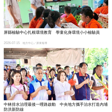
屏縣檢驗中心扎根環境教育 學童化身環境小小檢驗員
2026-07-15
地方中心／屏東報導
中林排水治理最後一哩路啟動 中央地方攜手治水打造內埔
防洪新防線