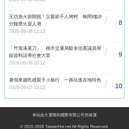
王功漁火節開跑！父親節千人烤蚵 晚間8點8
/
8
分鐘煙火迎人潮
2026-08-08 13:12
「竹篙湊菜刀」 桃市交通局駁余信憲議員用
/
9
錯資料誤導社會大眾
2026-08-08 10:12
暑假來趟民雄親子小旅行 一路玩進在地特色
/
10
2026-08-07 19:12
本站由大運聯和國際有限公司所維運
© 2015-2026 TaiwanHot.net All Rights Reserved.