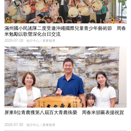
滿州國小民謠隊二度受邀沖繩國際兒童青少年藝術節 周春
米勉勵以歌聲深化台日交流
2026-07-18
地方中心／屏東報導
屏東8位青農獲第八屆百大青農殊榮 周春米頒匾表揚祝賀
2026-07-30
地方中心／屏東報導