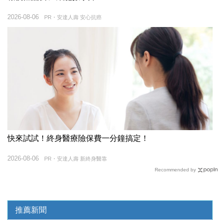
2026-08-06
PR・安達人壽 安心抗癌
快來試試！終身醫療險保費一分鐘搞定！
2026-08-06
PR・安達人壽 新終身醫靠
Recommended by
推薦新聞