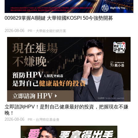
009829掌握AI關鍵 大華韓國KOSPI 50今強勢開募
2026-08-06
PR・大華銀全能行銷方案
立即諮詢HPV！是對自己健康最好的投資，把握現在不嫌
晚！
2026-08-06
PR・台灣癌症基金會