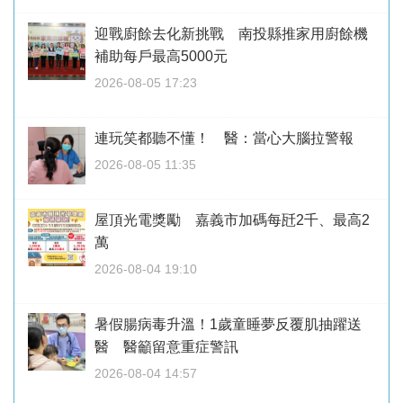
迎戰廚餘去化新挑戰 南投縣推家用廚餘機
補助每戶最高5000元
2026-08-05 17:23
連玩笑都聽不懂！ 醫：當心大腦拉警報
2026-08-05 11:35
屋頂光電獎勵 嘉義市加碼每瓩2千、最高2
萬
2026-08-04 19:10
暑假腸病毒升溫！1歲童睡夢反覆肌抽躍送
醫 醫籲留意重症警訊
2026-08-04 14:57