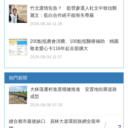
竹北選情告急？ 藍營參選人杜文中致信鄭
麗文：藍白合作絕不能喪失尊嚴
2026-08-04 11:28
200點抵農會消費、100點抵醫療補助 桃園
敬老愛心卡116年起全面擴大
2026-08-04 11:07
熱門新聞
大林蒲遷村進度穩健推進 安置地街廓道路
成型
2026-08-06 07:20
縫合都市最後缺口 員林大道環狀路網全面串
/
2