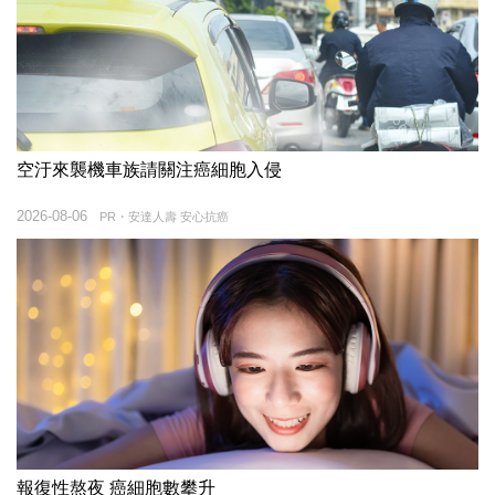
空汙來襲機車族請關注癌細胞入侵
2026-08-06
PR・安達人壽 安心抗癌
報復性熬夜 癌細胞數攀升