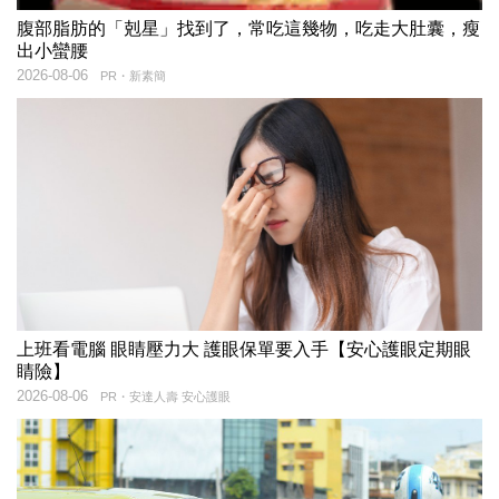
腹部脂肪的「剋星」找到了，常吃這幾物，吃走大肚囊，瘦
出小蠻腰
2026-08-06
PR・新素簡
上班看電腦 眼睛壓力大 護眼保單要入手【安心護眼定期眼
睛險】
2026-08-06
PR・安達人壽 安心護眼