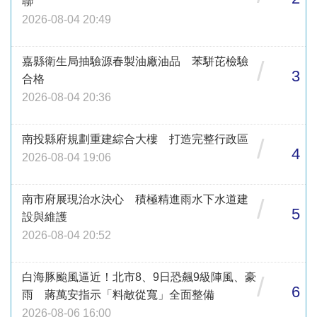
聯
2026-08-04 20:49
嘉縣衛生局抽驗源春製油廠油品 苯駢芘檢驗
/
3
合格
2026-08-04 20:36
南投縣府規劃重建綜合大樓 打造完整行政區
/
4
2026-08-04 19:06
南市府展現治水決心 積極精進雨水下水道建
/
5
設與維護
2026-08-04 20:52
白海豚颱風逼近！北市8、9日恐飆9級陣風、豪
/
6
雨 蔣萬安指示「料敵從寬」全面整備
2026-08-06 16:00