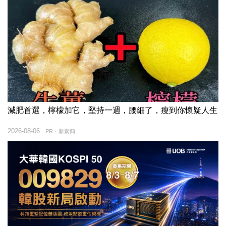
減肥首選，檸檬加它，堅持一週，腰細了，瘦到你懷疑人生
2026-08-06
PR・新素簡