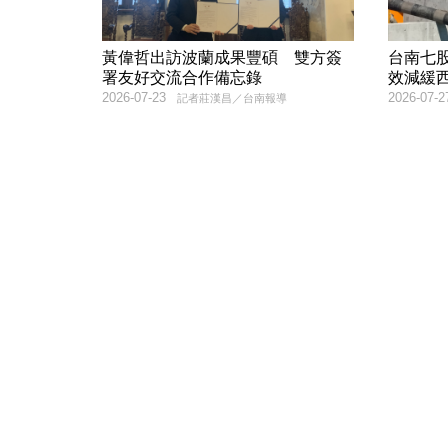
黃偉哲出訪波蘭成果豐碩 雙方簽
台南七
署友好交流合作備忘錄
效減緩
2026-07-23
2026-07-2
記者莊漢昌／台南報導