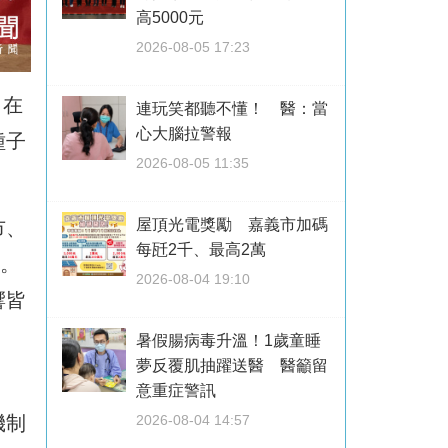
高5000元
2026-08-05 17:23
日在
連玩笑都聽不懂！ 醫：當
心大腦拉警報
種子
2026-08-05 11:35
屋頂光電獎勵 嘉義市加碼
市、
每瓩2千、最高2萬
與。
2026-08-04 19:10
響皆
暑假腸病毒升溫！1歲童睡
夢反覆肌抽躍送醫 醫籲留
意重症警訊
機制
2026-08-04 14:57