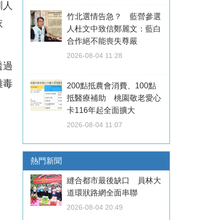
訓人
竹北選情告急？ 藍營參選
依
人杜文中致信鄭麗文：藍白
。
合作絕不能喪失尊嚴
2026-08-04 11:28
透過
離毒
200點抵農會消費、100點
抵醫療補助 桃園敬老愛心
卡116年起全面擴大
2026-08-04 11:07
熱門新聞
縫合都市最後缺口 員林大
道環狀路網全面串聯
2026-08-04 20:49