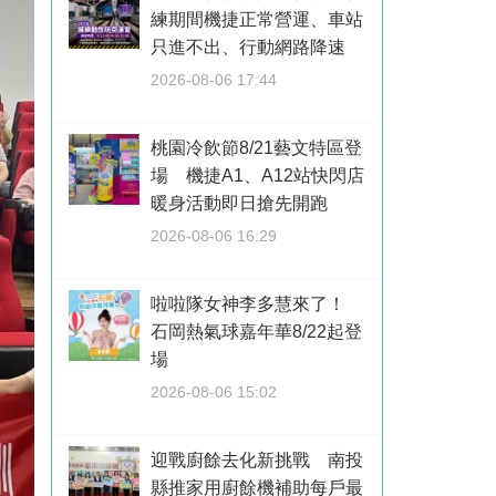
練期間機捷正常營運、車站
只進不出、行動網路降速
2026-08-06 17:44
桃園冷飲節8/21藝文特區登
場 機捷A1、A12站快閃店
暖身活動即日搶先開跑
2026-08-06 16:29
啦啦隊女神李多慧來了！
石岡熱氣球嘉年華8/22起登
場
2026-08-06 15:02
迎戰廚餘去化新挑戰 南投
縣推家用廚餘機補助每戶最