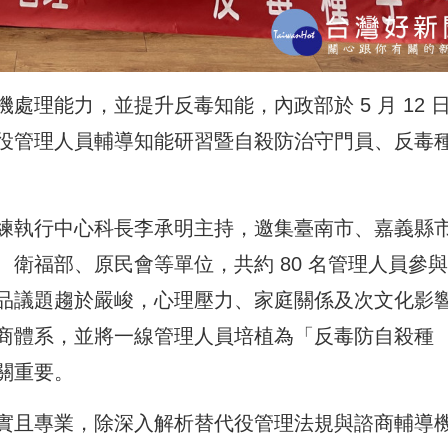
理能力，並提升反毒知能，內政部於 5 月 12 
役管理人員輔導知能研習暨自殺防治守門員、反毒
練執行中心科長李承明主持，邀集臺南市、嘉義縣
衛福部、原民會等單位，共約 80 名管理人員參
品議題趨於嚴峻，心理壓力、家庭關係及次文化影
商體系，並將一線管理人員培植為「反毒防自殺種
關重要。
實且專業，除深入解析替代役管理法規與諮商輔導