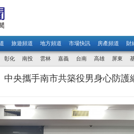
道
旅遊頻道
地方頻道
市場快訊
房產頻道
財
彰化
南投
雲林
嘉義
台南
高雄
屏東
 中央攜手南市共築役男身心防護