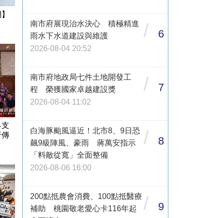
網】
南市府展現治水決心 積極精進
/
6
雨水下水道建設與維護
2026-08-04 20:52
南市府地政局七件土地開發工
/
7
程 榮獲國家卓越建設獎
2026-08-04 11:02
界支
白海豚颱風逼近！北市8、9日恐
/
行傳
8
飆9級陣風、豪雨 蔣萬安指示
「料敵從寬」全面整備
2026-08-06 16:00
200點抵農會消費、100點抵醫療
/
9
補助 桃園敬老愛心卡116年起