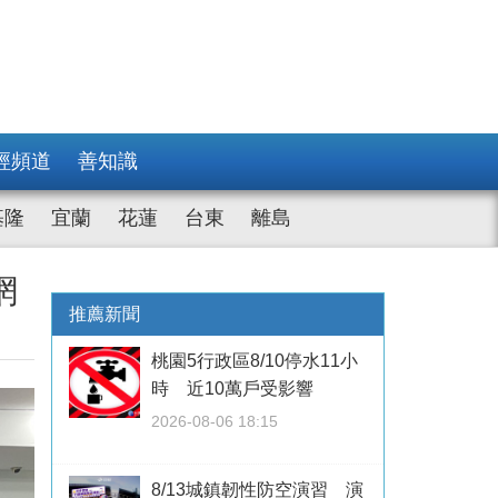
經頻道
善知識
基隆
宜蘭
花蓮
台東
離島
網
推薦新聞
桃園5行政區8/10停水11小
時 近10萬戶受影響
2026-08-06 18:15
8/13城鎮韌性防空演習 演