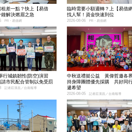
房租差一點？快上【易借
臨時需要小額週轉？上【易借
分鐘解決燃眉之急
找人幫！資金快速到位
6
2026-08-06
PR・易借網
PR・易借網
7舉行城鎮韌性(防空)演習
中秋送禮挺公益 黃偉哲邀各
籲請市民配合管制以免受罰
持身障團體優先採購 共好同
遞希望
8
記者莊漢昌／台南報導
2026-08-05
記者莊漢昌／台南報導