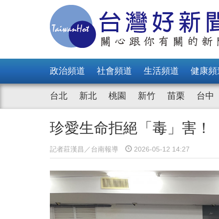
政治頻道
社會頻道
生活頻道
健康頻
台北
新北
桃園
新竹
苗栗
台中
珍愛生命拒絕「毒」害！
記者莊漢昌／台南報導
2026-05-12 14:27