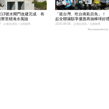
股13號水閘門改建完成 有
「挺台灣、吃台南虱目魚」！ 8
西寮里積淹水風險
起全聯滿額享優惠再抽棒球好
7
2026-08-06
記者莊漢昌／台南報導
記者莊漢昌／台南報導
Recommended by