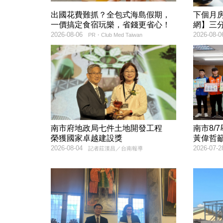
出國花費難抓？全包式海島假期，
下個月
一價搞定食宿玩樂，省錢更省心！
網】三
2026-08-06
2026-08-0
PR・Club Med Taiwan
南市府地政局七件土地開發工程
南市8/
榮獲國家卓越建設獎
黃偉哲
2026-08-04
2026-07-2
記者莊漢昌／台南報導