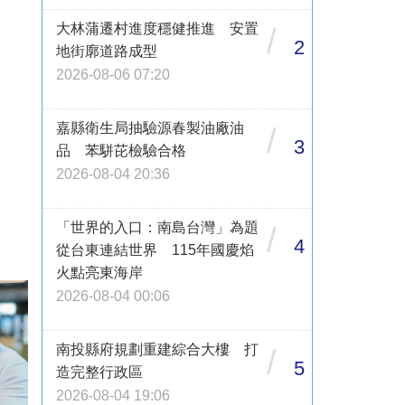
大林蒲遷村進度穩健推進 安置
/
2
地街廓道路成型
2026-08-06 07:20
嘉縣衛生局抽驗源春製油廠油
/
3
品 苯駢芘檢驗合格
2026-08-04 20:36
「世界的入口：南島台灣」為題
/
4
從台東連結世界 115年國慶焰
火點亮東海岸
2026-08-04 00:06
南投縣府規劃重建綜合大樓 打
/
5
造完整行政區
2026-08-04 19:06