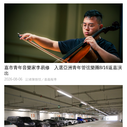
嘉市青年音樂家李易修 入選亞洲青年管弦樂團8/16返嘉演
出
2026-08-06
記者陳致愷／嘉義報導