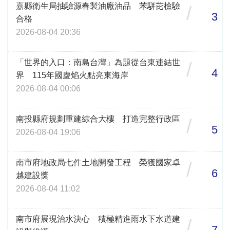
嘉縣衛生局抽驗源春製油廠油品 苯駢芘檢驗
/
3
合格
2026-08-04 20:36
「世界的入口：南島台灣」為題從台東連結世
/
4
界 115年國慶焰火點亮東海岸
2026-08-04 00:06
南投縣府規劃重建綜合大樓 打造完整行政區
/
5
2026-08-04 19:06
南市府地政局七件土地開發工程 榮獲國家卓
/
6
越建設獎
2026-08-04 11:02
南市府展現治水決心 積極精進雨水下水道建
/
7