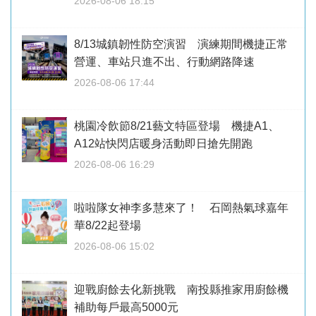
2026-08-06 18:15
8/13城鎮韌性防空演習 演練期間機捷正常
營運、車站只進不出、行動網路降速
2026-08-06 17:44
桃園冷飲節8/21藝文特區登場 機捷A1、
A12站快閃店暖身活動即日搶先開跑
2026-08-06 16:29
啦啦隊女神李多慧來了！ 石岡熱氣球嘉年
華8/22起登場
2026-08-06 15:02
迎戰廚餘去化新挑戰 南投縣推家用廚餘機
補助每戶最高5000元