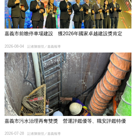
嘉義市前瞻停車場建設 獲2026年國家卓越建設獎肯定
2026-08-04
記者陳致愷／嘉義報導
嘉義市污水治理再奪雙獎 營運評鑑優等、職安評鑑特優
2026-07-28
記者陳致愷／嘉義報導