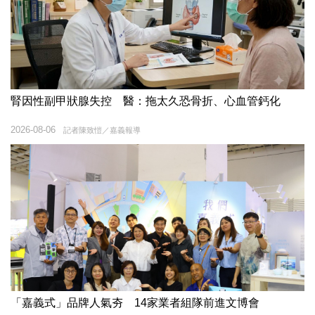
腎因性副甲狀腺失控 醫：拖太久恐骨折、心血管鈣化
2026-08-06
記者陳致愷／嘉義報導
「嘉義式」品牌人氣夯 14家業者組隊前進文博會