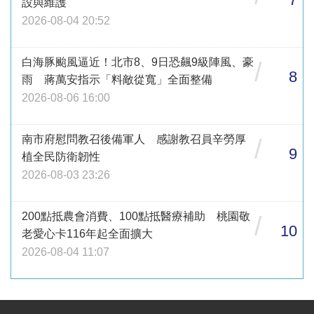
設與維護
2026-08-04 20:52
白海豚颱風逼近！北市8、9日恐飆9級陣風、豪
/
8
雨 蔣萬安指示「料敵從寬」全面整備
2026-08-06 16:00
南市府慰問教召後備軍人 感謝教召員辛勞厚
/
9
植全民防衛韌性
2026-08-03 23:26
200點抵農會消費、100點抵醫療補助 桃園敬
/
10
老愛心卡116年起全面擴大
2026-08-04 11:07