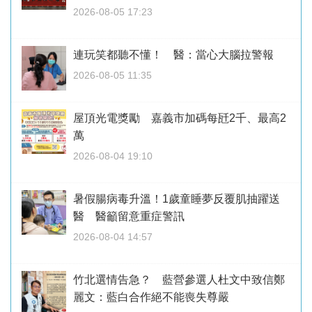
2026-08-05 17:23
連玩笑都聽不懂！ 醫：當心大腦拉警報
2026-08-05 11:35
屋頂光電獎勵 嘉義市加碼每瓩2千、最高2
萬
2026-08-04 19:10
暑假腸病毒升溫！1歲童睡夢反覆肌抽躍送
醫 醫籲留意重症警訊
2026-08-04 14:57
竹北選情告急？ 藍營參選人杜文中致信鄭
麗文：藍白合作絕不能喪失尊嚴