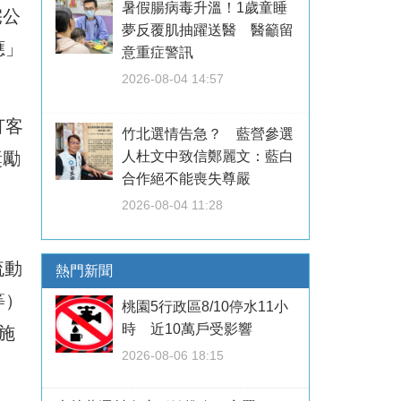
暑假腸病毒升溫！1歲童睡
宅公
夢反覆肌抽躍送醫 醫籲留
應」
意重症警訊
2026-08-04 14:57
打客
竹北選情告急？ 藍營參選
獎勵
人杜文中致信鄭麗文：藍白
合作絕不能喪失尊嚴
2026-08-04 11:28
流動
熱門新聞
等）
桃園5行政區8/10停水11小
時 近10萬戶受影響
施
2026-08-06 18:15