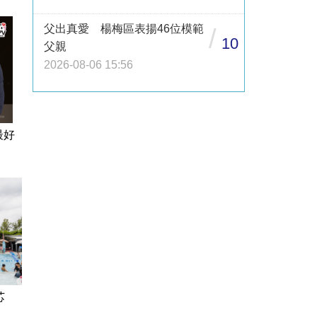
父出真愛 楊梅區表揚46位模範
/
10
父親
2026-08-06 15:56
最好
芯