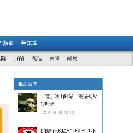
經頻道
善知識
基隆
宜蘭
花蓮
台東
離島
推薦新聞
「蓮」映山豬湖 漫遊初秋
好時光
2026-08-08 10:13
桃園5行政區8/10停水11小