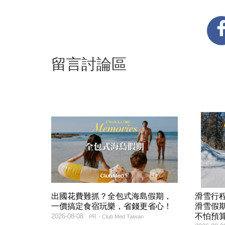
留言討論區
出國花費難抓？全包式海島假期，
滑雪行
一價搞定食宿玩樂，省錢更省心！
滑雪假
不怕預
2026-08-08
PR・Club Med Taiwan