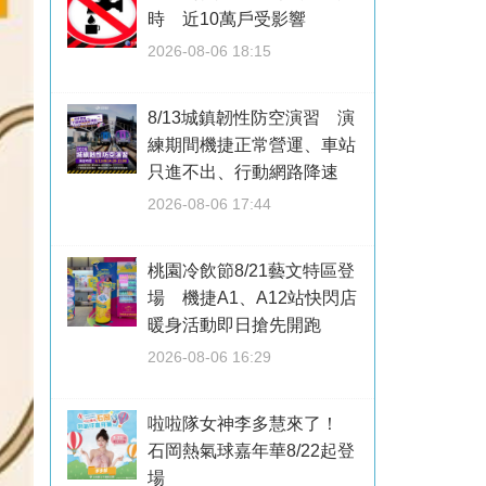
時 近10萬戶受影響
2026-08-06 18:15
8/13城鎮韌性防空演習 演
練期間機捷正常營運、車站
只進不出、行動網路降速
2026-08-06 17:44
桃園冷飲節8/21藝文特區登
場 機捷A1、A12站快閃店
暖身活動即日搶先開跑
2026-08-06 16:29
啦啦隊女神李多慧來了！
石岡熱氣球嘉年華8/22起登
場