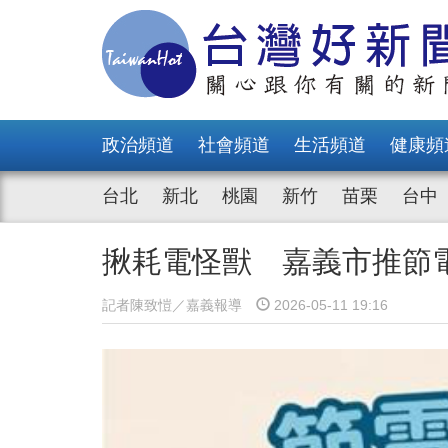
政治頻道
社會頻道
生活頻道
健康頻
台北
新北
桃園
新竹
苗栗
台中
揪耗電怪獸 嘉義市推節
記者陳致愷／嘉義報導
2026-05-11 19:16