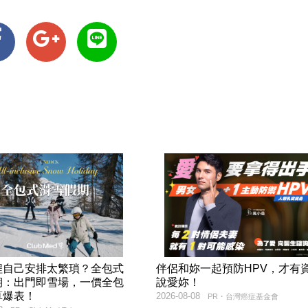
程自己安排太繁瑣？全包式
伴侶和妳一起預防HPV，才有
期：出門即雪場，一價全包
說愛妳！
算爆表！
2026-08-08
PR・台灣癌症基金會