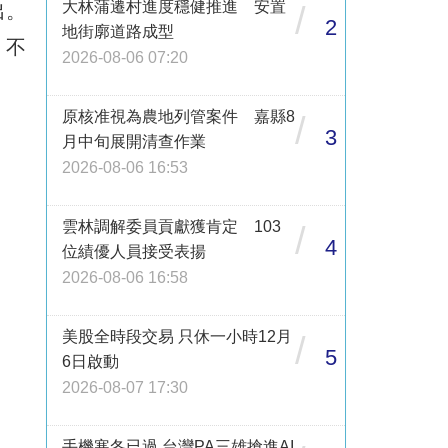
大林蒲遷村進度穩健推進 安置
出。
/
2
地街廓道路成型
，不
2026-08-06 07:20
原核准視為農地列管案件 嘉縣8
/
3
月中旬展開清查作業
2026-08-06 16:53
雲林調解委員貢獻獲肯定 103
/
4
位績優人員接受表揚
2026-08-06 16:58
美股全時段交易 只休一小時12月
/
5
6日啟動
2026-08-07 17:30
手機寒冬已過 台灣PA三雄搶進AI