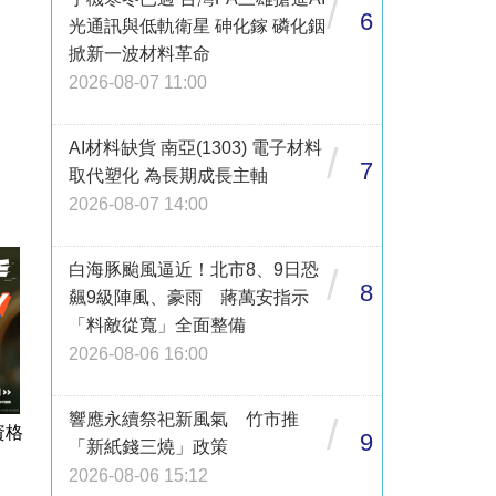
/
6
光通訊與低軌衛星 砷化鎵 磷化銦
掀新一波材料革命
2026-08-07 11:00
AI材料缺貨 南亞(1303) 電子材料
/
7
取代塑化 為長期成長主軸
2026-08-07 14:00
白海豚颱風逼近！北市8、9日恐
/
8
飆9級陣風、豪雨 蔣萬安指示
「料敵從寬」全面整備
2026-08-06 16:00
響應永續祭祀新風氣 竹市推
/
資格
9
「新紙錢三燒」政策
2026-08-06 15:12