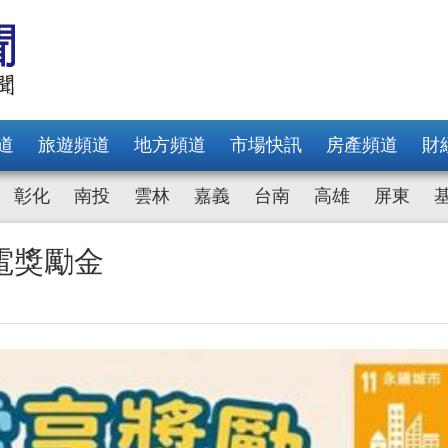
道
旅遊頻道
地方頻道
市場快訊
房產頻道
財
彰化
南投
雲林
嘉義
台南
高雄
屏東
電獎勵金