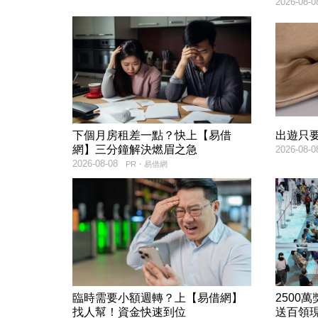
2026-08-0
下個月房租差一點？快上【易借
出遊只
網】三分鐘解決燃眉之急
2026-08-0
2026-08-08
PR・易借網
臨時需要小額週轉？上【易借網】
2500
找人幫！資金快速到位
送百領現