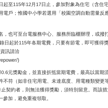
起至115年12月17日止，參加對象為住宅（含住
用電戶；惟國中小學若選用「校園空調自動需量反
名，也可至台電服務中心、服務所臨櫃辦理，或撥
登錄日起於115年各期電費，只要有節電，即可獲得
細資訊請洽
vepower/
)
0.6元獎勵金，並直接折抵當期電費，最高以當期
件不符（如非住宅用電、未達底度、用電種類變更
終止契約者，則無法獲得獎勵，須特別留意。而該措
擇一參加，避免重複領取。