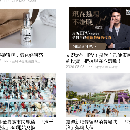
8
PR・Club Med Taiwan
要帶這瓶，氣色好明亮
立即諮詢HPV！是對自己健康
的投資，把握現在不嫌晚！
8
PR・三得利健康網路商店
2026-08-08
PR・台灣癌症基金會
萬獎金嘉義市民專屬 「滿千
嘉縣新增停留型消費場域 「
金」8/3開始兌換
浪」落腳太保