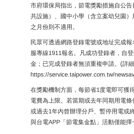
市府環保局指出，節電獎勵措施自公告日
共設施）、國中小學（含立案幼兒園）
之月份則不適用。
民眾可透過網路登錄電號或地址完成報
服專線1911報名。凡成功登錄者，自
金；已完成登錄者無須重複申請。(詳
https://service.taipower.com.tw/newsa
在獎勵機制方面，每節省1度電即可獲得
電費為上限。若當期或去年同期用電條
或過去1年內曾辦理分戶、暫停用電或
與台電APP「節電集金點」活動僅能