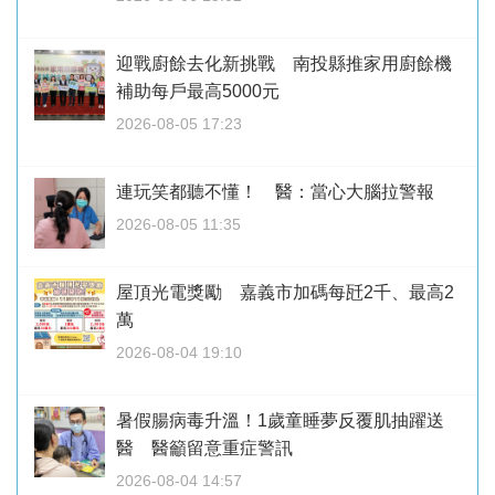
迎戰廚餘去化新挑戰 南投縣推家用廚餘機
補助每戶最高5000元
2026-08-05 17:23
連玩笑都聽不懂！ 醫：當心大腦拉警報
2026-08-05 11:35
屋頂光電獎勵 嘉義市加碼每瓩2千、最高2
萬
2026-08-04 19:10
暑假腸病毒升溫！1歲童睡夢反覆肌抽躍送
醫 醫籲留意重症警訊
2026-08-04 14:57