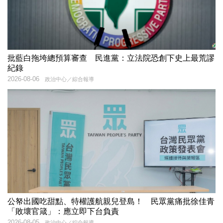
批藍白拖垮總預算審查 民進黨：立法院恐創下史上最荒謬
紀錄
2026-08-06
政治中心／綜合報導
公帑出國吃甜點、特權護航親兒登島！ 民眾黨痛批徐佳青
「敗壞官箴」：應立即下台負責
2026-08-05
政治中心／綜合報導