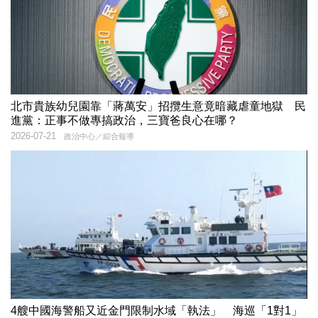
北市貴族幼兒園靠「蔣萬安」招攬生意竟暗藏虐童地獄 民
進黨：正事不做專搞政治，三寶爸良心在哪？
2026-07-21
政治中心／綜合報導
4艘中國海警船又近金門限制水域「執法」 海巡「1對1」