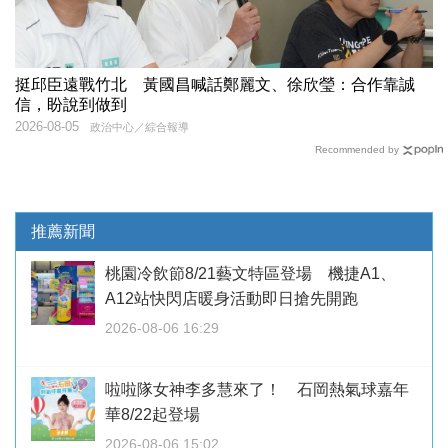
挺邱臣遠戰竹北 黃國昌喊話鄭麗文、徐欣瑩：合作靠誠
信，盼說到做到
2026-08-05
政治中心／綜合報導
Recommended by
推薦新聞
桃園冷飲節8/21藝文特區登場 機捷A1、
A12站快閃店暖身活動即日搶先開跑
2026-08-06 16:29
啦啦隊女神李多慧來了！ 石岡熱氣球嘉年
華8/22起登場
2026-08-06 15:02