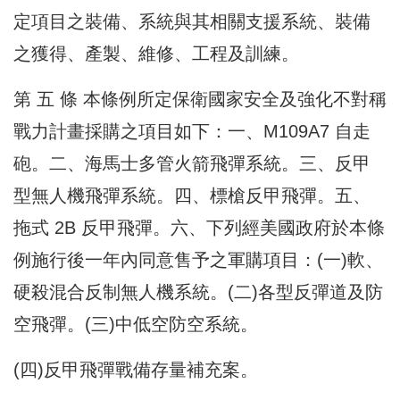
定項目之裝備、系統與其相關支援系統、裝備
之獲得、產製、維修、工程及訓練。
第 五 條 本條例所定保衛國家安全及強化不對稱
戰力計畫採購之項目如下：一、M109A7 自走
砲。二、海馬士多管火箭飛彈系統。三、反甲
型無人機飛彈系統。四、標槍反甲飛彈。五、
拖式 2B 反甲飛彈。六、下列經美國政府於本條
例施行後一年內同意售予之軍購項目：(一)軟、
硬殺混合反制無人機系統。(二)各型反彈道及防
空飛彈。(三)中低空防空系統。
(四)反甲飛彈戰備存量補充案。