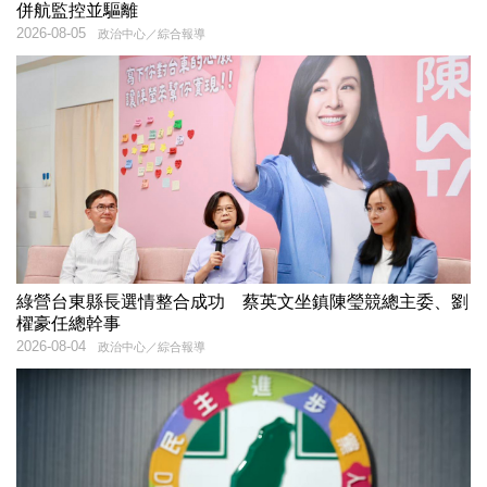
併航監控並驅離
2026-08-05
政治中心／綜合報導
綠營台東縣長選情整合成功 蔡英文坐鎮陳瑩競總主委、劉
櫂豪任總幹事
2026-08-04
政治中心／綜合報導