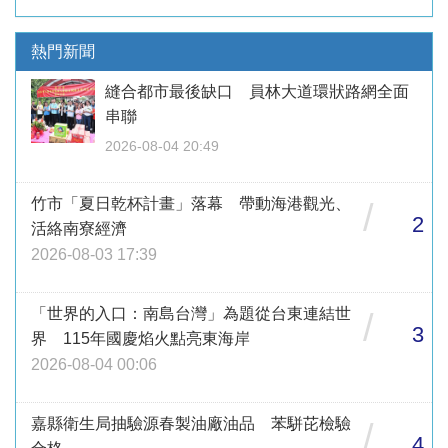
熱門新聞
縫合都市最後缺口 員林大道環狀路網全面
串聯
2026-08-04 20:49
竹市「夏日乾杯計畫」落幕 帶動海港觀光、
/
2
活絡南寮經濟
2026-08-03 17:39
「世界的入口：南島台灣」為題從台東連結世
/
3
界 115年國慶焰火點亮東海岸
2026-08-04 00:06
嘉縣衛生局抽驗源春製油廠油品 苯駢芘檢驗
/
4