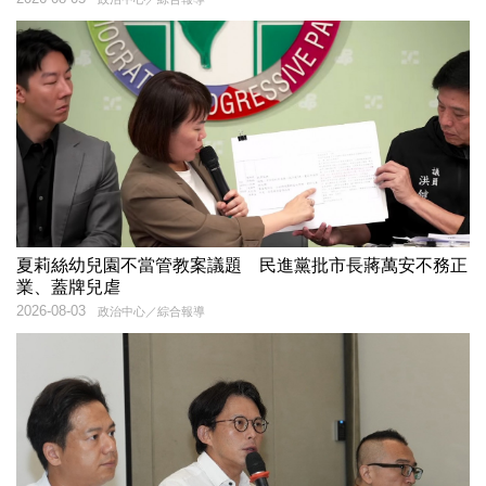
夏莉絲幼兒園不當管教案議題 民進黨批市長蔣萬安不務正
業、蓋牌兒虐
2026-08-03
政治中心／綜合報導