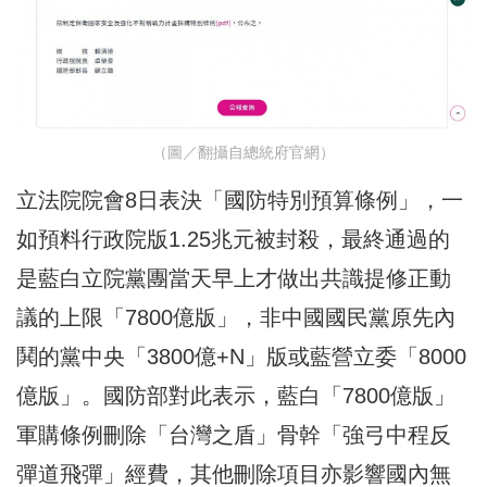
（圖／翻攝自總統府官網）
立法院院會8日表決「國防特別預算條例」，一
如預料行政院版1.25兆元被封殺，最終通過的
是藍白立院黨團當天早上才做出共識提修正動
議的上限「7800億版」，非中國國民黨原先內
鬨的黨中央「3800億+N」版或藍營立委「8000
億版」。國防部對此表示，藍白「7800億版」
軍購條例刪除「台灣之盾」骨幹「強弓中程反
彈道飛彈」經費，其他刪除項目亦影響國內無