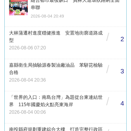
縫合都市最後缺口 員林大道環狀路網全面
串聯
2026-08-04 20:49
大林蒲遷村進度穩健推進 安置地街廓道路成
/
2
型
2026-08-06 07:20
嘉縣衛生局抽驗源春製油廠油品 苯駢芘檢驗
/
3
合格
2026-08-04 20:36
「世界的入口：南島台灣」為題從台東連結世
/
4
界 115年國慶焰火點亮東海岸
2026-08-04 00:06
南投縣府規劃重建綜合大樓 打造完整行政區