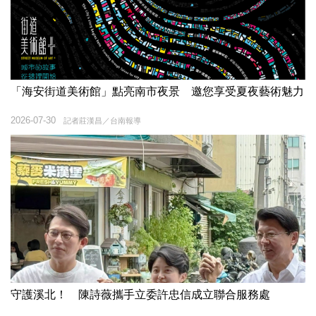
「海安街道美術館」點亮南市夜景 邀您享受夏夜藝術魅力
2026-07-30
記者莊漢昌／台南報導
守護溪北！ 陳詩薇攜手立委許忠信成立聯合服務處