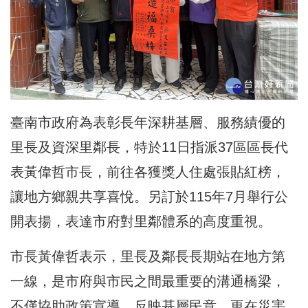
臺南市政府為表彰長年深耕基層、服務績優的
里長及資深里鄰長，特於11日指派37區區長代
表黃偉哲市長，前往各獲獎人住處張貼紅榜，
讓地方鄉親共享喜悅。另訂於115年7月舉行公
開表揚，表達市府對里鄰體系的高度重視。
市長黃偉哲表示，里長及鄰長長期站在地方第
一線，是市府與市民之間最重要的溝通橋梁，
不僅協助政策宣導、反映基層民意，更在災害