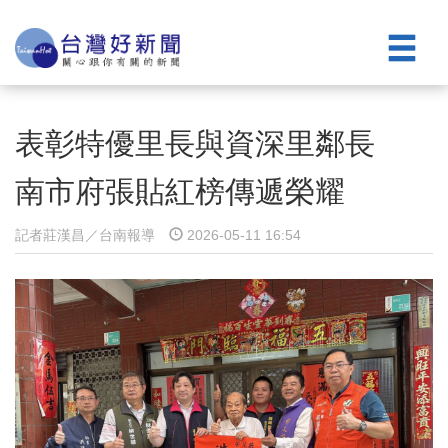
表彰特優里長與資深里鄰長
南市府張貼紅榜傳遞榮耀
記者莊漢昌／台南報導
2026-05-11 16:54