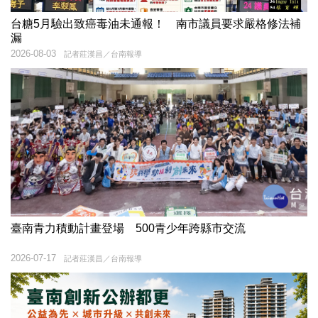
台糖5月驗出致癌毒油未通報！ 南市議員要求嚴格修法補
漏
2026-08-03
記者莊漢昌／台南報導
臺南青力積動計畫登場 500青少年跨縣市交流
2026-07-17
記者莊漢昌／台南報導