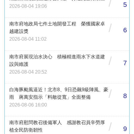
/
5
2026-08-04 19:06
南市府地政局七件土地開發工程 榮獲國家卓
/
6
越建設獎
2026-08-04 11:02
南市府展現治水決心 積極精進雨水下水道建
/
7
設與維護
2026-08-04 20:52
白海豚颱風逼近！北市8、9日恐飆9級陣風、豪
/
8
雨 蔣萬安指示「料敵從寬」全面整備
2026-08-06 16:00
南市府慰問教召後備軍人 感謝教召員辛勞厚
/
9
植全民防衛韌性