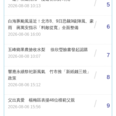
/
5
2026-08-08 10:13
白海豚颱風逼近！北市8、9日恐飆9級陣風、豪
/
6
雨 蔣萬安指示「料敵從寬」全面整備
2026-08-06 16:00
五峰鄉果農搶收水梨 徐欣瑩臉書發起認購
/
7
2026-08-08 10:07
響應永續祭祀新風氣 竹市推「新紙錢三燒」
/
8
政策
2026-08-06 15:12
父出真愛 楊梅區表揚46位模範父親
/
9
2026-08-06 15:56