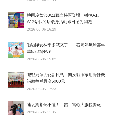
桃園冷飲節8/21藝文特區登場 機捷A1、
A12站快閃店暖身活動即日搶先開跑
2026-08-06 16:29
啦啦隊女神李多慧來了！ 石岡熱氣球嘉年
華8/22起登場
2026-08-06 15:02
迎戰廚餘去化新挑戰 南投縣推家用廚餘機
補助每戶最高5000元
2026-08-05 17:23
連玩笑都聽不懂！ 醫：當心大腦拉警報
2026-08-05 11:35