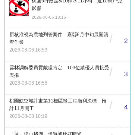
桃園5行政區8/10停水11小時 近10萬戶受
影響
2026-08-06 18:15
原核准視為農地列管案件 嘉縣8月中旬展開清
/
2
查作業
2026-08-06 16:53
雲林調解委員貢獻獲肯定 103位績優人員接受
/
3
表揚
2026-08-06 16:58
桃園航空城計畫第11標區徵工程順利決標 預
/
4
計11月開工
2026-08-08 10:19
「蓮」映山豬湖 漫遊初秋好時光