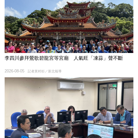
李四川參拜鶯歌碧龍宮等宮廟 人氣旺「凍蒜」聲不斷
2026-08-05
記者黃村杉／新北報導