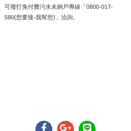
可撥打免付費污水未納戶專線「0800-017-
580(您要接-我幫您)」洽詢。