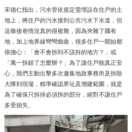
宋德仁指出，污水管依規定需埋設在住戶的土
地上，將住戶的污水接到公共污水下水道，但
這條後巷情況真的很複雜，因為夾雜了國有
地，加上地界線彎彎曲曲，很多住戶一開始都
很擔心：「會不會拆到不該拆的地方？」或
「萬一拆錯了怎麼辦？」為了讓住戶能真正安
心，我們主動出擊多次邀集地政事務所及拆除
大隊到現場，精準確認界址及增建範圍，就是
為了確保只拆掉必須拆的部分，絕對不讓住戶
多受損失。