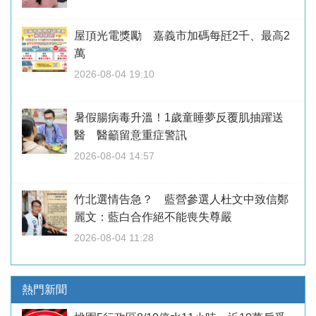
屋頂光電獎勵 嘉義市加碼每瓩2千、最高2
萬
2026-08-04 19:10
暑假腸病毒升溫！1歲童睡夢反覆肌抽躍送
醫 醫籲留意重症警訊
2026-08-04 14:57
竹北選情告急？ 藍營參選人杜文中致信鄭
麗文：藍白合作絕不能喪失尊嚴
2026-08-04 11:28
熱門新聞