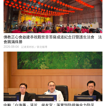
佛教正心會啟建恭祝觀世音菩薩成道紀念日暨護生法會 法
會圓滿殊勝
2026-08-04
記者黃村杉／新北報導
中颱「白海豚」逼近 侯友宜：落實預防措施全力防災