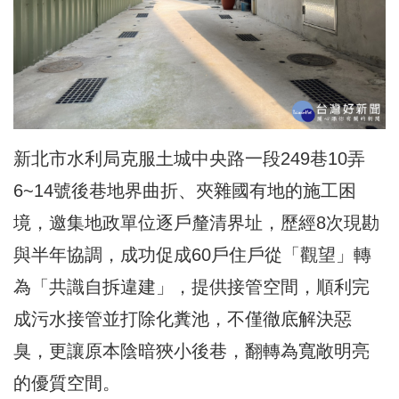
新北市水利局克服土城中央路一段249巷10弄
6~14號後巷地界曲折、夾雜國有地的施工困
境，邀集地政單位逐戶釐清界址，歷經8次現勘
與半年協調，成功促成60戶住戶從「觀望」轉
為「共識自拆違建」，提供接管空間，順利完
成污水接管並打除化糞池，不僅徹底解決惡
臭，更讓原本陰暗狹小後巷，翻轉為寬敞
明亮
的優質空間
。