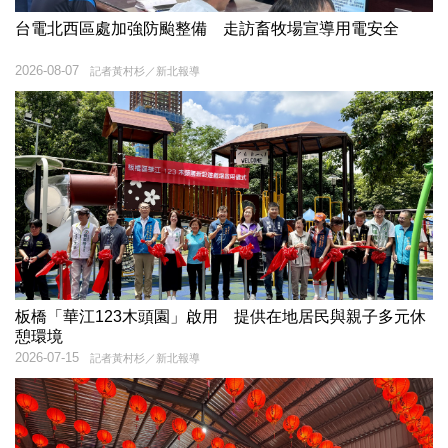
台電北西區處加強防颱整備 走訪畜牧場宣導用電安全
2026-08-07
記者黃村杉／新北報導
板橋「華江123木頭園」啟用 提供在地居民與親子多元休
憩環境
2026-07-15
記者黃村杉／新北報導