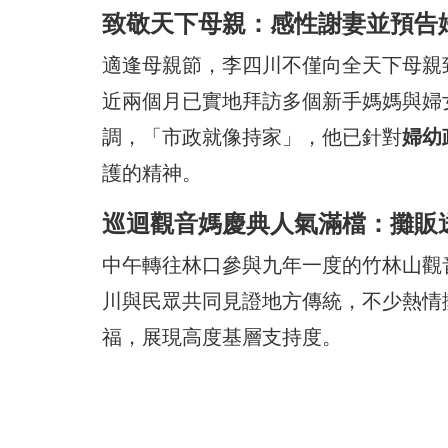
致敬天下母親：感性謝妻並預告
適逢母親節，李四川不僅向全天下母親
近兩個月已實地拜訪多個新手媽媽與婦
調，「市政就像持家」，他已針對
婦幼
護的精神。
巡迴觀音媽慶典人氣滿檔：攤販
中午轉往林口參與九年一度的竹林山觀
川與民眾共同見證地方傳統，不少熱情
福，展現高度基層支持度。