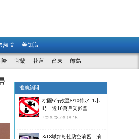
經頻道
善知識
基隆
宜蘭
花蓮
台東
離島
婦
推薦新聞
桃園5行政區8/10停水11小
時 近10萬戶受影響
2026-08-06 18:15
8/13城鎮韌性防空演習 演