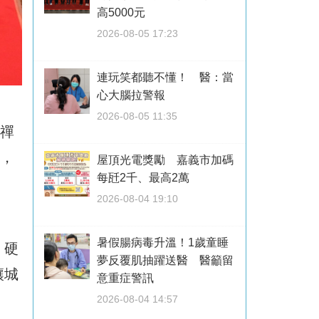
高5000元
2026-08-05 17:23
連玩笑都聽不懂！ 醫：當
心大腦拉警報
2026-08-05 11:35
重禪
樑，
屋頂光電獎勵 嘉義市加碼
每瓩2千、最高2萬
2026-08-04 19:10
暑假腸病毒升溫！1歲童睡
，硬
夢反覆肌抽躍送醫 醫籲留
讓城
意重症警訊
2026-08-04 14:57