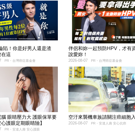
率淪陷！你是好男人還是渣
伴侶和妳一起預防HPV，才有
鍵在這
說愛妳！
7
2026-08-07
PR・台灣癌症基金會
PR・台灣癌症基金會
腦 眼睛壓力大 護眼保單要
空汙來襲機車族請關注癌細胞
安心護眼定期眼睛險】
2026-08-07
PR・安達人壽 安心抗癌
7
PR・安達人壽 安心護眼