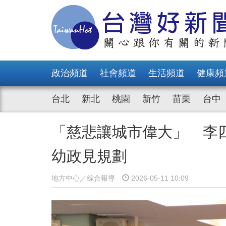
政治頻道
社會頻道
生活頻道
健康頻
台北
新北
桃園
新竹
苗栗
台中
「慈悲讓城市偉大」 李
幼政見規劃
地方中心／綜合報導
2026-05-11 10:09