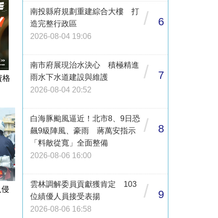
南投縣府規劃重建綜合大樓 打
/
6
造完整行政區
2026-08-04 19:06
南市府展現治水決心 積極精進
/
7
雨水下水道建設與維護
資格
2026-08-04 20:52
白海豚颱風逼近！北市8、9日恐
/
8
飆9級陣風、豪雨 蔣萬安指示
「料敵從寬」全面整備
2026-08-06 16:00
雲林調解委員貢獻獲肯定 103
/
入侵
9
位績優人員接受表揚
2026-08-06 16:58