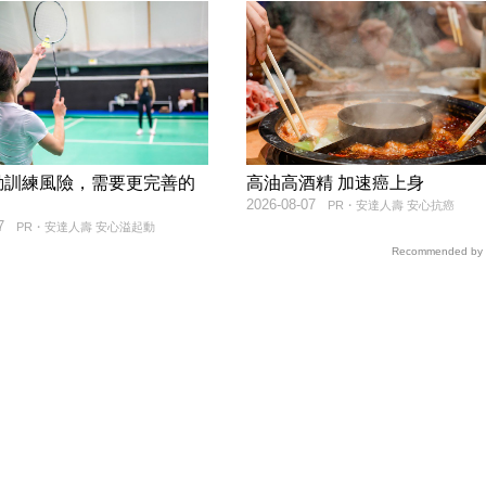
動訓練風險，需要更完善的
高油高酒精 加速癌上身
2026-08-07
PR・安達人壽 安心抗癌
7
PR・安達人壽 安心溢起動
Recommended by