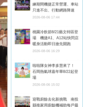
練期間機捷正常營運、車站
只進不出、行動網路降速
2026-08-06 17:44
桃園冷飲節8/21藝文特區登
場 機捷A1、A12站快閃店
暖身活動即日搶先開跑
2026-08-06 16:29
啦啦隊女神李多慧來了！
石岡熱氣球嘉年華8/22起登
場
2026-08-06 15:02
迎戰廚餘去化新挑戰 南投
縣推家用廚餘機補助每戶最