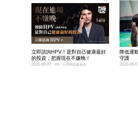
立即諮詢HPV！是對自己健康最好
降低運
的投資，把握現在不嫌晚！
守護
2026-08-07
2026-08-0
PR・台灣癌症基金會