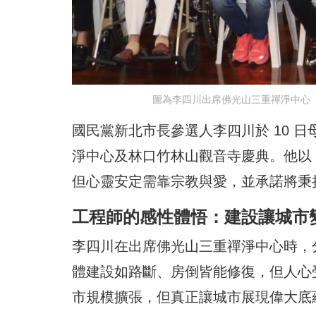
圖為李四川出席佛光山三重禪淨中心「
國民黨新北市長參選人李四川於 10 
淨中心及林口竹林山觀音寺慶典。他以 
但心靈安定需靠宗教與愛，並承諾將秉
工程師的感性體悟：建設讓城市
李四川在出席佛光山三重禪淨中心時，
體建設如路斷、房倒皆能修復，但人心
市規模擴張，但真正讓城市展現偉大底