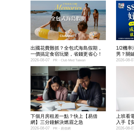
出國花費難抓？全包式海島假期，
1/2機
一價搞定食宿玩樂，省錢更省心！
男？關
2026-08-07
2026-08-0
PR・Club Med Taiwan
下個月房租差一點？快上【易借
上班看電
網】三分鐘解決燃眉之急
入手【
2026-08-07
2026-08-0
PR・易借網