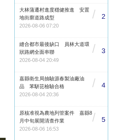
大林蒲遷村進度穩健推進 安置
/
2
地街廓道路成型
2026-08-06 07:20
縫合都市最後缺口 員林大道環
/
3
狀路網全面串聯
2026-08-04 20:49
嘉縣衛生局抽驗源春製油廠油
/
4
品 苯駢芘檢驗合格
2026-08-04 20:36
原核准視為農地列管案件 嘉縣8
/
5
月中旬展開清查作業
2026-08-06 16:53