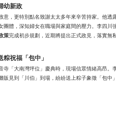
婦幼新政
致意，更特別點名致謝太太多年來辛苦持家。他透
女團體，深知婦女在職場與家庭間的壓力。李四川
政策
完成初步規劃，近期將提出正式政見，落實無
送粽祝福「包中」
音寺「大南灣坪位」慶典時，現場信眾情緒高昂。
攤販見到「川伯」到場，紛紛送上粽子象徵「包中