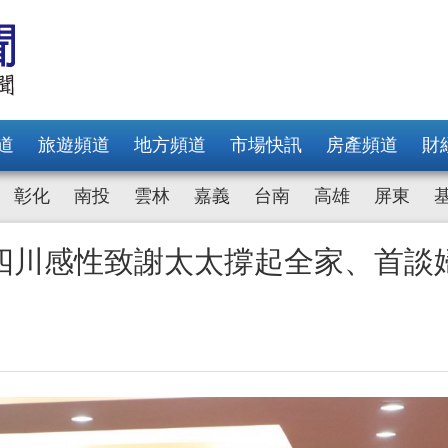
道
旅遊頻道
地方頻道
市場快訊
房產頻道
財
彰化
南投
雲林
嘉義
台南
高雄
屏東
四川感性致謝太太撐起全家、首談