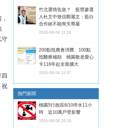
竹北選情告急？ 藍營參選
人杜文中致信鄭麗文：藍白
露，
合作絕不能喪失尊嚴
強
2026-08-04 11:28
私守
200點抵農會消費、100點
抵醫療補助 桃園敬老愛心
卡116年起全面擴大
2026-08-04 11:07
李四
」祝
熱門新聞
桃園5行政區8/10停水11小
時 近10萬戶受影響
2026-08-06 18:15