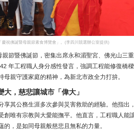
慶祝佛誕暨母親節素食博覽會」。(李四川競選辦公室提供)
日母親節暨佛誕節，密集出席永和湄聖宮、佛光山三
42 年工程職人身分感性發言，強調工程能修復橋
持母親守護家庭的精神，為新北市政全力打拚。
變大，慈悲讓城市「偉大」
分享其公務生涯多次參與災害救助的經驗。他指出
受創唯有宗教與大愛能撫平。他直言，工程職人能
蘊的，是如同母親般慈悲且無私的力量。